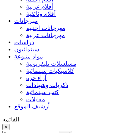
أفلام عربية
أفلام وثائقية
مهرجانات
مهرجانات أجنبية
مهرجانات عربية
دراسات
سينمائيون
مواد متنوعة
مسلسلات تليفزيونية
كلاسيكيات سينمائية
آراء حرة
ذكريات وشهادات
كتب سينمائية
مقابلات
أرشيف الموقع
القائمه
×