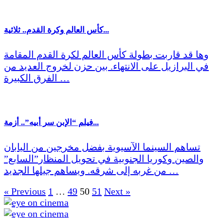
كأس العالم وكرة القدم.. ثلاثية...
وها قد قاربت بطولة كأس العالم لكرة القدم المقامة
في البرازيل على الانتهاء. بين حزن لخروج العديد من
الفرق الكبيرة …
فيلم “الإبن سر أبيه”.. أزمة...
تساهم السينما الآسيوية بفضل مخرجين من اليابان
والصين وكوريا الجنوبية في تحويل المنظار”السابع”
من غربه إلى شرقه. ويساهم جيلها الجديد …
« Previous
1
…
49
50
51
Next »