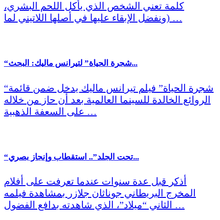
كلمة تعني الشخص الذي يأكل اللحم البشري،
(ونفضل الإبقاء عليها في أصلها اللاتيني لما …
“شجرة الحياة” لتيرانس ماليك: البحث...
“شجرة الحياة” فيلم تيرانس ماليك يدخل ضمن قائمة
الروائع الخالدة للسينما العالمية بعد أن حاز من خلاله
على السعفة الذهبية …
“تحت الجلد”.. استقطاب وإنجاز بصري...
أذكر قبل عدة سنوات عندما تعرفت على أفلام
المخرج البريطاني جوناثان جلازر بمشاهدة فيلمه
الثاني “ميلاد”، الذي شاهدته بدافع الفضول …