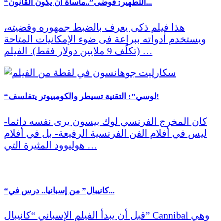
“التطهير: فوضى”..مأساة أن يكون القانون...
هذا فيلم ذكى يعرف بالضبط جمهوره وقضيته،
ويستخدم أدواته ببراعة فى ضوء الإمكانيات المتاحة
(تكلّف 9 ملايين دولار فقط). الفيلم …
“لوسي”: التقنية تسيطر والكومبيوتر يتفلسف!
كان المخرج الفرنسي لوك بيسون يرى نفسه دائما-
ليس في أفلام الفن الفرنسية الرفيعة- بل في أفلام
هوليوود المثيرة التي …
“كانيبال” من إسبانيا.. درس في...
قبل أن يبدأ الفيلم الإسباني “كانيبال” Cannibal وهي