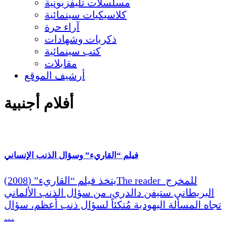
مسلسلات تليفزيونية
كلاسيكيات سينمائية
آراء حرة
ذكريات وشهادات
كتب سينمائية
مقابلات
أرشيف الموقع
أفلام أجنبية
فيلم “القاريء” وسؤال الذنب الإنساني
يتخذ فيلم “القاريء” (2008)The reader للمخرج
البريطاني ستيفن دالدري، من سؤال الذنب الألماني
تجاه المسألة اليهودية مُتكئاً لسؤال ذنب أعظم، سؤال
…