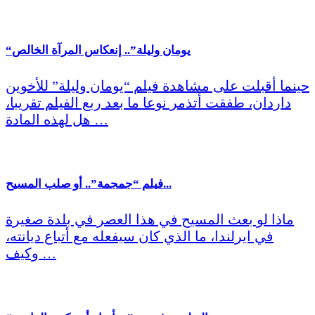
“يومان وليلة”.. إنعكاس المرآة الخالص
حينما أقبلت على مشاهدة فيلم “يومان وليلة” للأخوين
داردان، طفقت أتذمر نوعا ما بعد ربع الفيلم تقريبا،
هل لهذه المادة …
فيلم “جمجمة”.. أو صلب المسيح...
ماذا لو بعث المسيح في هذا العصر في بلدة صغيرة
في ايرلندا، ما الذي كان سيفعله مع أتباع ديانته،
وكيف …