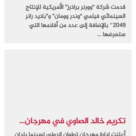
قدمت شركة “وورنر براذرز” الأمريكية للإنتاج
السينمائي فيلمي “وندر وومان” و”بلايد رانر
2049″ بالإضافة إلى عدد من أفلامها التي
ستعرضها …
تكريم خالد الصاوي في مهرجان...
أعلنت إدارة مهرجان تطوان الدولي لسينما بلدان