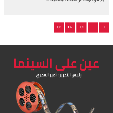
بجائزة أوسكار الليلة الماضية …
103
102
101
…
1