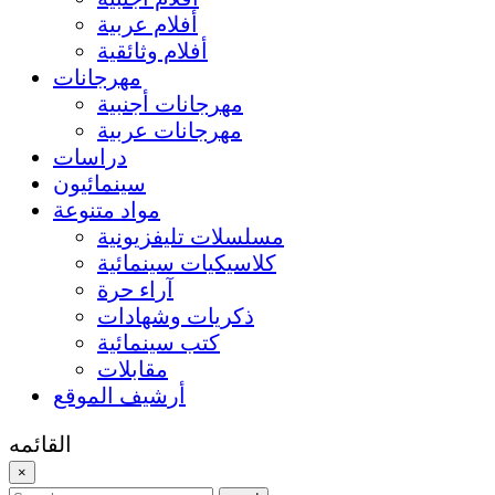
أفلام عربية
أفلام وثائقية
مهرجانات
مهرجانات أجنبية
مهرجانات عربية
دراسات
سينمائيون
مواد متنوعة
مسلسلات تليفزيونية
كلاسيكيات سينمائية
آراء حرة
ذكريات وشهادات
كتب سينمائية
مقابلات
أرشيف الموقع
القائمه
×