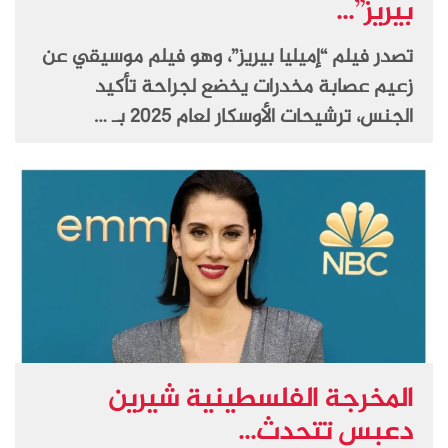
بيريز”...
تصدر فيلم “إميليا بيريز”، وهو فيلم موسيقي عن
زعيم عصابة مخدرات يخضع لجراحة تأكيد
الجنس، ترشيحات الأوسكار لعام 2025 بـ …
المخرجة الفلسطينية شيرين
دعبس تتحدث...