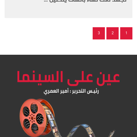
تجسد ثلاث نساء بائسات ينحنين …
3
2
1