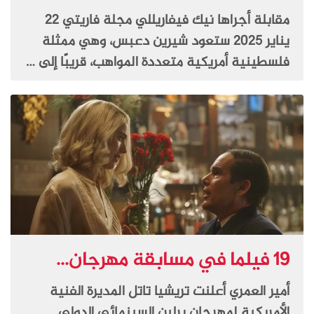
مقابلة أجراها نيك فيفاريللي مجلة فاريتي 22
يناير 2025 ستعود شيرين دعبس، وهي ممثلة
فلسطينية أمريكية متعددة المواهب، قريبًا إلى …
19 فيلما في مسابقة مهرجان...
أمير العمري أعلنت تريشيا تاتل المديرة الفنية
الأمريكية لمهرجان برلين السينمائي الدولي