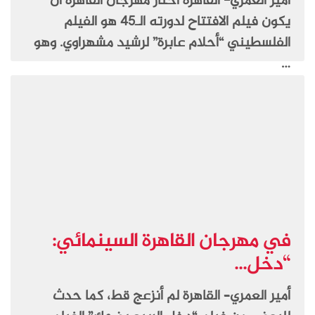
أمير العمري- القاهرة اختار مهرجان القاهرة أن
يكون فيلم الافتتاح لدورته الـ45 هو الفيلم
الفلسطيني “أحلام عابرة” لرشيد مشهراوي. وهو
…
في مهرجان القاهرة السينمائي:
“دخل...
أمير العمري– القاهرة لم أنزعج قط، كما حدث