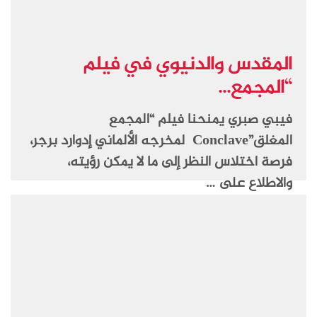
المقدس والدنيوي في فيلم
“المجمع...
فيبي صبري يمنحنا فيلم “المجمع
المغلق”Conclave لمخرجه الألماني إدوارد برجر،
فرصة اختلاس النظر إلى ما لا يمكن رؤيته،
والاطلاع على …