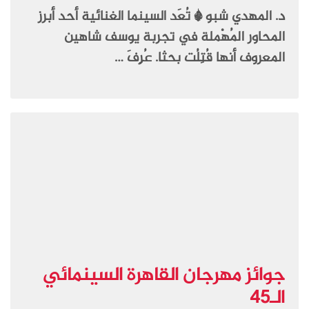
د. المهدي شبو * تُعَد السينما الغنائية أحد أبرز
المحاور المُهْملة في تجربة يوسف شاهين
المعروف أنها قُتِلُت بحثا. عُرِفَ …
جوائز مهرجان القاهرة السينمائي
الـ45