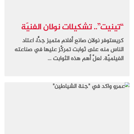
“تينيت”.. تشكيلات نولان الفنيَّة
كريستوفر نولان صانع أفلام متميز جدًّا، اعتاد
الناس منه على ثوابت تمركَّز عليها في صناعته
الفيلميَّة. لعلَّ أهم هذه الثوابت …