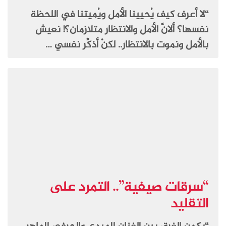
“لا أعرف كيف يُحيينا الأمل ويُميتنا في اللحظة
نفسها؟ ألانَّ الأمل والانتظار متلازمان؟! نعيش
بالأمل ونموت بالانتظار.. لكنْ أذكِّر نفسي …
“سرقات صيفية”.. التمرد على
التقليد