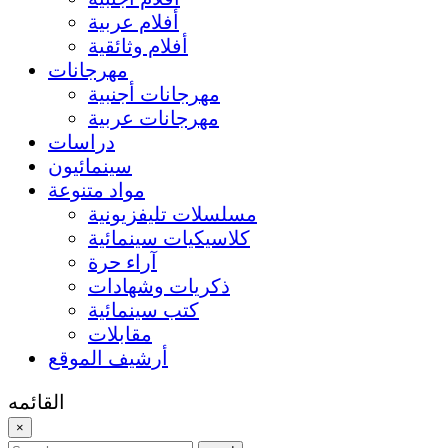
أفلام عربية
أفلام وثائقية
مهرجانات
مهرجانات أجنبية
مهرجانات عربية
دراسات
سينمائيون
مواد متنوعة
مسلسلات تليفزيونية
كلاسيكيات سينمائية
آراء حرة
ذكريات وشهادات
كتب سينمائية
مقابلات
أرشيف الموقع
القائمه
×