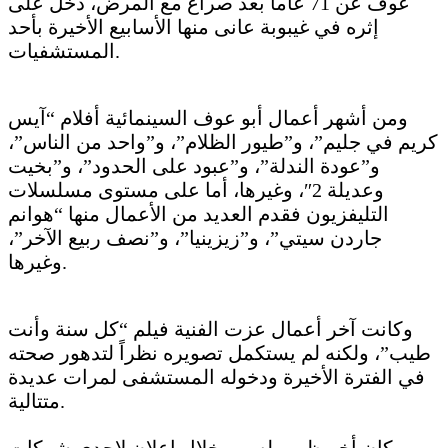
عوف عن 71 عاماً بعد صراع مع المرض، دخل على
إثره في غيبوبة عانى منها الأسابيع الأخيرة بأحد
المستشفيات.
ومن أشهر أعمال أبو عوف السينمائية أفلام “آيس
كريم في جليم”، و”طيور الظلام”، و”واحد من الناس”،
و”عودة الندلة”، و”عبود على الحدود”، و”بخيت
وعديلة 2″، وغيرها، أما على مستوى مسلسلات
التليفزيون فقدم العديد من الأعمال منها “هوانم
جاردن سيتي”، و”زيزينيا”، و”نصف ربيع الآخر”،
وغيرها.
وكانت آخر أعمال عزت الفنية فيلم “كل سنة وأنت
طيب”، ولكنه لم يستكمل تصويره نظراً لتدهور صحته
في الفترة الأخيرة ودخوله المستشفى لمرات عديدة
متتالية.
وكان أخر ظهور له من خلال إعلان لإحدى شركات