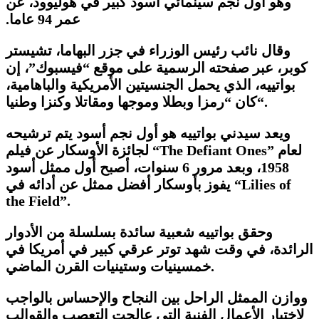
وهو أول نجم سينمائي أسود كبير في هوليوود، عن
عمر 94 عاما.‏
وقال نائب رئيس الوزراء في جزر البهاما، تشيستر
كوبر، عبر صفحته الرسمية على موقع “فيسبوك”، إن
بواتييه، الذي يحمل الجنسيتين الأمريكية والباهامية،
“.
كان
“
رمزا وبطلا وموجها ومقاتلا وكنزا وطنيا
ويعد سيدني بواتييه هو أول نجم أسود يتم ترشيحه
لعام
“The Defiant Ones”
لجائزة الأوسكار عن فيلم
1958، وبعد مرور 6 سنوات، أصبح أول ممثل أسود
“Lilies of
يفوز بأوسكار أفضل ممثل عن أدائه في
the Field”.
وحقق بواتييه شعبية سائدة بسلسلة من الأدوار
الرائدة، في وقت شهد توتر عرقي كبير في أمريكا في
.
خمسينيات وستينيات القرن الماضي
ووازن الممثل الراحل بين النجاح والإحساس بالواجب
لاختيار الأعمال الفنية التي عالجت التعصب والقوالب