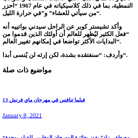
النمطية، بما في ذلك كلاسيكياته في عام 1967 “احزر
“.
من سيأتي للعشاء” و”في حرارة الليل
وأكد تشيستر كوبر عن الراحل سيدني بواتييه أنه
“فعل الكثير ليُظهر للعالم أن أولئك الذين قدموا من
“.
البدايات الأكثر تواضعا في إمكانهم تغيير العالم
“.
وأردف: “سنفتقده بشدة، لكن إرثه لن يُنسى أبدا
مواضيع ذات صلة
13 فيلما تنافس في مهرجان ماي فرنش
January 8, 2021
“مصطفى زاد” يفوز بجائزة المهرجان المغاربي للفيلم بوجدة