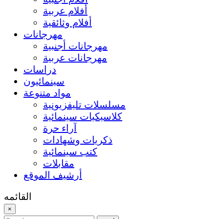
أفلام عربية
أفلام وثائقية
مهرجانات
مهرجانات أجنبية
مهرجانات عربية
دراسات
سينمائيون
مواد متنوعة
مسلسلات تليفزيونية
كلاسيكيات سينمائية
آراء حرة
ذكريات وشهادات
كتب سينمائية
مقابلات
أرشيف الموقع
القائمه
×