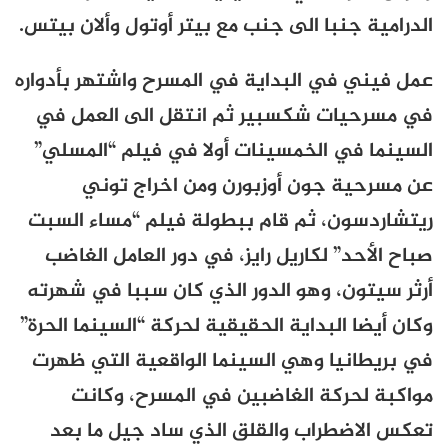
الدرامية جنبا الى جنب مع بيتر أوتول وألان بيتس.
عمل فيني في البداية في المسرح واشتهر بأدواره
في مسرحيات شكسبير ثم انتقل الى العمل في
السينما في الخمسينات أولا في فيلم “المسلي”
عن مسرحية جون أوزبورن ومن اخراج توني
ريتشاردسون، ثم قام ببطولة فيلم “مساء السبت
صباح الأحد” لكاريل رايز، في دور العامل الغاضب
أرثر سيتون، وهو الدور الذي كان سببا في شهرته
وكان أيضا البداية الحقيقية لحركة “السينما الحرة”
في بريطانيا وهي السينما الواقعية التي ظهرت
مواكبة لحركة الغاضبين في المسرح، وكانت
تعكس الاضطراب والقلق الذي ساد جيل ما بعد