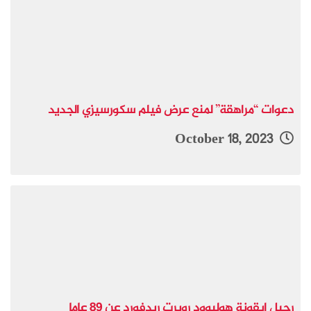
دعوات “مراهقة” لمنع عرض فيلم سكورسيزي الجديد
October 18, 2023
رحيل ايقونة هوليوود روبرت ريدفورد عن 89 عاما