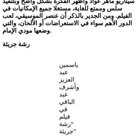
سيناريو ماهر عواد وأظهر الفكرة بشكل واضح وبتنفيذ
سلس وممتع للغاية، مستغلا جميع الإمكانيات في
الفيلم. ومن الجدير بالذكر أن عنصر الموسيقي، لعب
الدور الأهم سواء في الاستعراضات أو الألحان، والتي
وضعها مودي الإمام.
رشة جريئة
ياسمين
عبد
العزيز
وأشرف
عبد
الباقي
في
فيلم
“رشة
جريئة”