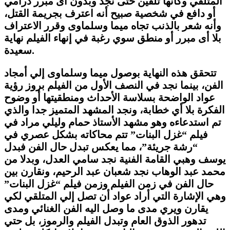
المتلقي وكأنها تلقين حتى نجد وبدون أى مبرر درامي
أو دافع في شخصية صبيح أنه اعترف بجريمة القتل،
وأنه شعر بالذنب تجاه ميما وسلماوى وقرر الاعتراف
بلا أى مبرر أو منطق سوي رغبة في إنهاء الفيلم نهاية
سعيدة.
تتحقق هذه النهاية بوصول ميما وسلماوى إلي أمجاد
الفن، بينما نجد في النصف الأول من الفيلم بروز رؤية
عواد الواضحة بسلاسة الأحداث ومنطقيتها أو وضوح
الفكرة بلا أي خطابة، ونجد المشهد المتميز جدا والذي
تم استدعاءه وهو مشهد الأستاذ حمام وليلي مراد في
فيلم “غزل البنات” تتم محاكاته بشكل عصري في
“رشة جريئة”، مما يعكس تبدل حال الفن فبدل
يوسف وهبي القامة الفنية نجد سامي العدل، وبدلا من
محمد عبد الوهاب نجد شعبان عبد الرحيم، ونقارن بين
حال الفن في زمن الفيلم وزمن فيلم “غزل البنات”
وهي الإشارة التي أراد عواد أن تصل إلي المتلقي لكي
يقارن ويري مدى ما وصل اليه الفن الغنائي ومدى
تدهور الذوق العام وتبدل الفيلم والرموز، بل حتي