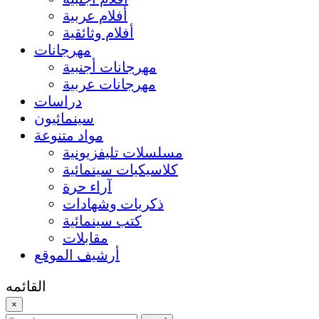
أفلام عربية
أفلام وثائقية
مهرجانات
مهرجانات أجنبية
مهرجانات عربية
دراسات
سينمائيون
مواد متنوعة
مسلسلات تليفزيونية
كلاسيكيات سينمائية
آراء حرة
ذكريات وشهادات
كتب سينمائية
مقابلات
أرشيف الموقع
القائمه
×