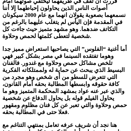
قررت أن تقف في طريقهما ليختفي صوتهما أمام
أصوات الناس الذين يحاولون إحباطهما إلا أننا
نسمعهما بصعوبة يقولان انهما مع عام
2000
سيكونان
في المقدمة فإن اليأس لم يتغلب عليهما بالرغم من
التكاتف ضدهما. وهو مشهد متميز حيث جاءت كل
شخصية لتعطى كلمتها لحمص وحلاوة.
أما أغنية “الفلوس” التي يصاحبها استعراض مميز جدا
وهوما تفتقده السينما في مصر بشكل كبير فهي
تلخص مشاكل حمص وحلاوة مع غندور.
ف
الفنان
البسيط الذي يبحث عن حماية له ولممتلكاته الفكرية
التي تتعرض للسطو من أى شخص وهو مجرد من
كافة حقوقه وابسطها المطالبة بحقه أمام القانون،
والذي عبر عنه عواد بمشهد المحكمة المتميز وهو ما
يحاول الفيلم قوله بل يحاول الدفاع عن شخصية
حمص وحلاوة والتي تعبر عن كل فنان مظلوم ومقهور
فعلا حتى في المطالبة بحقه.
هنا نجد أن شريف عرفه تعامل بمنتهي التناغم مع