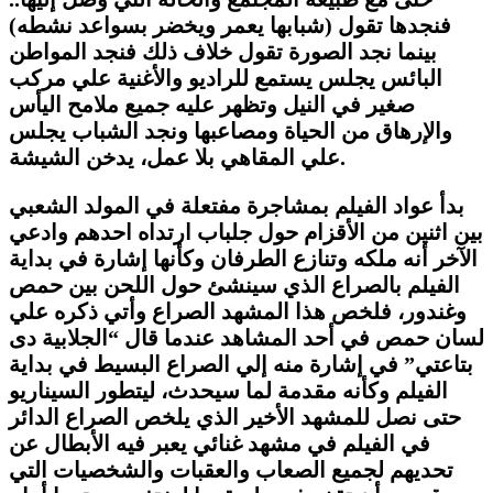
فنجدها تقول (شبابها يعمر ويخضر بسواعد نشطه)
بينما نجد الصورة تقول خلاف ذلك فنجد المواطن
البائس يجلس يستمع للراديو والأغنية علي مركب
صغير في النيل وتظهر عليه جميع ملامح اليأس
والإرهاق من الحياة ومصاعبها ونجد الشباب يجلس
علي المقاهي بلا عمل، يدخن الشيشة.
بدأ عواد الفيلم بمشاجرة مفتعلة في المولد الشعبي
بين اثنين من الأقزام حول جلباب ارتداه احدهم وادعي
الآخر أنه ملكه وتنازع الطرفان وكأنها إشارة في بداية
الفيلم بالصراع الذي سينشئ حول اللحن بين حمص
وغندور، فلخص هذا المشهد الصراع وأتي ذكره علي
لسان حمص في أحد المشاهد عندما قال “الجلابية دى
بتاعتي” في إشارة منه إلي الصراع البسيط في بداية
الفيلم وكأنه مقدمة لما سيحدث، ليتطور السيناريو
حتى نصل للمشهد الأخير الذي يلخص الصراع الدائر
في الفيلم في مشهد غنائي يعبر فيه الأبطال عن
تحديهم لجميع الصعاب والعقبات والشخصيات التي