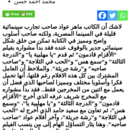
محمد أحمد حسن
ﻻشك أن الكاتب ماهر عواد صاحب تجارب سينمائية
قليلة في السينما المصرية، ولكنه صاحب أسلوب
واضح ومميز في الكتابة تمكن من خلق شكل
سينمائي جدير بالوقوف عنده فقد بدأ مشواره بفيلم
“الأقزام قادمون” ثم قدم “يا مهلبية يا” و”الدرجة
الثالثة” و“سمع هس” و“الحب في الثلاجة” و”صاحب
صاحبه” و”رشة جريئة”. والملاحظ أن العامل
المشترك بين كل هذه الافلام رغم قلتها، أنها تحمل
فكرا وأسلوبا مختلف ومميزا لصاحبها الذي فضل أن
يعمل مع اثنين من المخرجين فقط.. فقد بدأ مشواره
مع المخرج شريف عرفه الذي أخرج “الأقزام
قادمون” و”الدرجة الثالثة” و”يا مهلبية يا”، “وسمع
هس”، ثم تعاون مع سعيد حامد الذي أخرج له “الحب
في الثلاجة” و”رشة جريئة”، وآخر أفلام عواد “صاحب
صاحبه”. وهنا يثار التساؤل الهام إلى من ينسب الفيلم