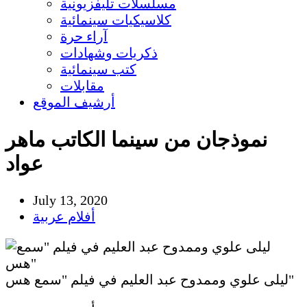
مسلسلات تليفزيونية
كلاسيكيات سينمائية
آراء حرة
ذكريات وشهادات
كتب سينمائية
مقابلات
أرشيف الموقع
نموذجان من سينما الكاتب ماهر
عواد
July 13, 2020
أفلام عربية
ليلى علوي وممدوح عبد العليم في فيلم "سمع هس"