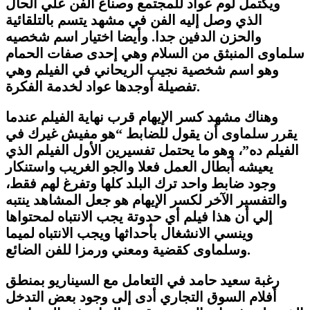
ويكتمل لوم عواد للمجتمع وصناع الفن علي الحال
الذي وصل إليه الفن في مشهد يتسم بالتلقائية
والحزن الدفين جدا. وأيضا اختيار اسم شخصيه
سلماوى المنبثق من السلام وهي إحدى صفات الحمام
وهو اسم شخصية نجيب الريحاني في الفيلم وهي
تفصيلة أوجدها عواد لخدمة الفكرة.
وهناك مشهد كسر الإيهام قرب نهاية الفيلم عندما
يقرر سلماوى أن يقول للضابط “هو مفيش غيرك في
الفيلم ده”، وهو ما يحتمل تفسيرين الأول الفيلم الذي
يعيشه أبطال العمل فعلا والجو الغريب واستنكار
وجود ضابط واحد ترك البلد كلها وتفرغ لهم فقط،
والتفسير الآخر لكسر الإيهام هو جعل المشاهد ينتبه
إلي أن هذا فيلم أي حدوتة يجب الانتباه لمحتواها
وينسي الانشغال بأحداثها ويجب الانتباه لميما
وسلماوى كقضية ومعني ورمزا للفن الضائع.
رغبة سعيد حامد في التعامل مع السيناريو بمنطق
أفلام السوق التجاري أدى إلى وجود بعض التدخل