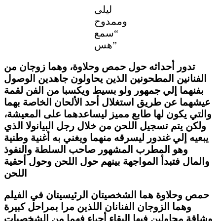
ليلى
وممدوح
“سمع
هس”
تدور أحداثه حول حمص وحلاوة، وهما زوجان من
الفنانين المطحونين الذين يحاولون جاهدين الوصول
بفنهما إلي جمهور ولو بسيط ويكسبا من الفن لقمة
عيشهما عن طريق استغلال أحد الألحان الخاصة بهما
والتي يكون لها طابع مميز ليساعدهما على المعيشة،
ولكن يتم تسجيل اللحن من خلال رجل البيانوﻻ الذي
يبعيه إلي غندور ليسرقه منهما ويغني به أغنية وطنية
وهو المطرب المشهور صاحب السلطة والنفوذ
والمال فتبدأ المواجهة بينهم حول اللحن وحول أحقية
اللحن
حمص وحلاوة هما الشخصيتان الرئيسيتان في الفيلم
وهما الزوجان الفنانان اللذين مرا بمراحل كبيرة
وشاقة محاولين فيها البقاء أحياء فهما من الشخصيات