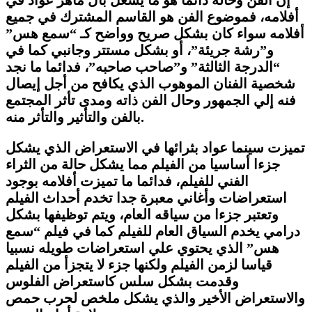
أفلامه، فموضوع الفن هو القاسم المشترك في جميع
أفلامه سواء كان بشكل صريح وواضح كـ “سمع هس”
و”رشة جريئة”، أو بشكل مستتر وجانبي كما في
“الدرجة الثالثة” و”صاحب صاحبه”، فدائما ما نجد
شخصية الفنان الموهوب الذي يكافح من أجل إيصال
فنه إلي الجمهور وحال الفن ذاته ومدى تأثر المجتمع
بالفن والتأثير والتأثر منه.
تميزت سينما عواد بثرائها في الاستعراض الذي يشكل
جزءا أساسيا من الفيلم مما يشكل حالة من الثراء
الفني للفيلم، فدائما ما تميزت أفلامه بوجود
استعراضات وأغاني معبرة جدا تخدم أحداث الفيلم
وتعتبر جزءا من سياقه العام، ويتم توظيفها بشكل
درامي يخدم السياق العام للفيلم كما في فيلم “سمع
هس” الذي يحتوي علي استعراضات طويله نسبيا
قياسا لزمن الفيلم ولكنها جزء لا يتجزأ من الفيلم
وقدمت بشكل سلس كاستعراض الفلوس
والاستعراض الأخير والذي يشكل ملخص لحرب حمص