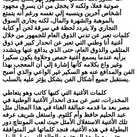
صوتية فعلا، ولكنه لا يخجل من أن يسرق مجهود
أشخاص آخرين وينسبه إلي نفسه ورغم أنه يتمتع
بالموهبة والشهرة والمال، لكنه يجارى السوق
التجاري ولا يتردد لحظة في سرقة لحن أو كتابة
كلمات تعبر عن تدني الذوق العام للجمهور من خلال
أغنية أنا وطني التي تعبر عن انحدار كبير في ذوق
المتلقي والذوق العام، حتى الذي يدافع عنها ويتشدد
برأيه عندما يسمع أغنية حمص وحلاوة يكون سكيرا
وغير واع بكلامه كأنها إشارة إلي أن المعجب بهذا
الفن والمدافع عنه هو السكير غير الواعي والذي أصبح
يستقبل جميع أشكال الفن بشكل يؤثر عليه بالسلب.
كلمات الأغنية التي كتبها كاتب وهو يتعاطي
المخدرات، تعبر عن مدى انحدار الأغنية الوطنية في
مصر بعد ما قدمه عمالقة الغناء في هذا المجال مثل
عبد الحليم حافظ وأم كلثوم. واستغل شريف عرفه
تلك الأغنية الاستغلال الأمثل حيث لعب المونتاچ دور
البطولة في هذه الأغنية، فنجد كلماتها غير المتوافقة
حتى مع طبيعة المجتمع والحالة التي وصل إليها..