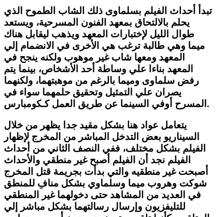
تبدأ أحداث الفيلم بسلماوى ذلك الشاب الطموح الذي
يحلم بالالتحاق بمعهد الفنون المسرحية، ويستعد
طوال الليل لإختبارات المعهد ويذهب ليقابل هناك
ميما وهي طالبة ترغب هي الأخرى في الانضمام إلي
المعهد ومعها شاب غير موهوب ولكنه ينجح في
المعهد بناءا علي وساطة أحد الأشخاص، بينما يتم
رفض سلماوى وميما بالرغم من موهبتهما، ولكنهما
يصران علي التمثيل وتحقيق حلمهما سواء في
المسرح أوفي السينما عن طريق العمل كـكومبارس.
يتعامل عواد هنا بشكل مقيد جدا يظهر من خلال
السيناريو بعض التدخل المباشر من المخرج لإظهار
الفيلم بشكل مختلف، ففي النصف الثاني من أحداث
الفيلم نجد أن الفيلم أصبح غير منطقي والأحداث
أصبحت غير منطقيه والتي بدأت بجريمة قتل المخرج
شوكت وهروب ميما وسلماوي بشكل منافِ للمنطق
في العديد من المشاهد حتى دخولهما غير المنطقي
للتليفزيون وإرسال رسالتهما بشكل مباشر إلي