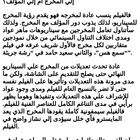
إلي المخرج أم إلي المؤلف؟
فالفيلم ينسب عادة لمخرجه فهو يقدم رؤية المخرج
للسيناريو، لذلك يذوب دور المؤلف مع المخرج. ولذلك
سأتناول تعامل المخرجين مع سيناريوهات ماهر عواد
ومدى اختلاف التناول السينمائي من خلال نموذجين
متقاربين لكل مخرج فالأول شريف عرفه في فيلم
“سمع هس”، والثاني سعيد حامد في “رشة جريئة”.
عادة تحدث تعديلات من المخرج علي السيناريو
النهائي حتى يصلح للتقديم على الشاشة، ولكن ما
مدى مرونة هذه التعديلات وتأثيرها على الفيلم نفسه
حتى لا تضر بالنسيج العام للفيلم ومدى وجود عواد
للإشراف علي هذه التعديلات وتنفيذها وهوما يظهر
برأيي في مدى التناغم الكامل للعناصر الفنية للفيلم.
فالفيلم سيمفونية كاملة يقودها المخرج الذي يعد
المايسترو فأي خلل سيؤدى إلي نشاز واضح في
الفيلم.
إن الفن وحاله دائما هو ما يشغل بال ماهر عواد في