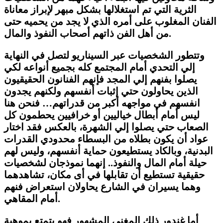
الثرية التي تم استغلالها بشكل مبهر لإبراز معاناة
الفنان المغلوب على أمره الذي لا يجد من يحميه حتى
من أهل الفن ذاتهم أصحاب النفوذ والمال.
وتتطور الشخصيات عبر السيناريو لتصل في النهاية
إلي التحدي أمام المجتمع كله بجميع أنواعه لكي
يصلوا بفنهم إلي المجد فإنهم الفنانون الحقيقيون
الذين يحاولون حتي إثبات أنفسهم ولكنهم يجدون
انفسهم في مواجهه أكبر من قدراتهم… فنحن هنا
ليس أمام أبطال خياليين أو خرافيين يحطمون كل
الصعاب حتي يصلوا إلي الشهرة، بالعكس فقد اختار
عواد أن يكون بطلاه من البسطاء محدودي القدرات
البدنية، وبالكاد يستطيعون حماية أنفسهم، وليس لهم
حيلة أمام المال والنفوذ.. إنهما نموذجان لشخصيات
حقيقية تستطيع أن تقابلها في أى مكان، تشاهدهما
وهما يسيران في الشارع يحاولان استعراض فنهم
أمام المقاهي.
أما غندور ذلك المغني المشهور فهو يتمتع بموهبة