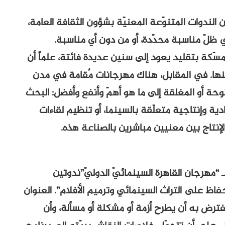
لندوات المتنوّعة المعنيّة بشؤون الثقافة العامة،
ي ظلّ مناسبة محدّدة، أو من دون أي مناسبة.
سّكة بتقليد يعود إلى سنين عديدة فائتة، علماً أن
ينها. في المقابل، هناك مهرجانات مُقامة في مدن
وحة أو المغلقة إلى ما هو أهمّ وأنفع وأفضل: البحث
ية وإنتاجية متعلّقة بالسينما، أو تنظيم لقاءات
ي الإنتاج بين معنيين مباشرين بالصناعة هذه.
ّم إدارة الدورة الـ 37 (11 ـ 20 نوفمبر 2015) لـ “مهرجان القاهرة السينمائيّ الدوليّ”ندوتين
فاظ على التراث السينمائي وترميم الأفلام”. العنوان
يُفترض به أن يطرح أزمة أو مشكلة أو مسألة، وأن