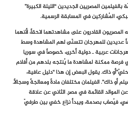
، تمتلئ قاعات العروض الـ 4 الخاصّة بالفيلمين المصريين الجديدين “الليلة الكبيرة”
بكي، المُشاركين في المسابقة الرسمية.
المصريون القادرون على مشاهدتهما لاحقاً، لأنهما
فاً عديدين للمهرجان تتسنّى لهم المشاهدة وسط
هرجانات عربية ـ دولية أخرى، خصوصاً في سوريا
 أي فرصة ممكنة لمشاهدة ما يُنتجه بلدهم من أفلام
حليّ”أو ذاك. يقول البعض إن هذا “دليل عافية،
يلم أو ذاك”. الفيلمان مختلفان مادةً ومعالجةً وسجالاً.
عن الموالد القائمة في مصر. الثاني عن علاقة
ضي، فيُصاب بصدمة، ويبدأ نزاع خفي بين طرفيّ