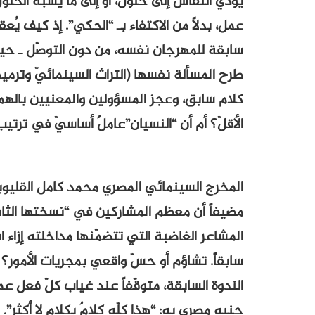
يؤدّي النقاش إلى حلول، أو إلى ما يُشبه الحل
عمل، بدلاً من الاكتفاء بـ “الحكي”. إذ كيف ي
سابقة للمهرجان نفسه، من دون التوصّل ـ حين
طرح المسألة نفسها (التراث السينمائيّ وترميم
كلام سابق، وعجز المسؤولين والمعنيين بالهم
الأقلّ؟ أم أن “النسيان”عاملٌ أساسيّ في ترتيب
المخرج السينمائي المصري محمد كامل القليوبي ي
مضيفاً أن معظم المشاركين في “نسختها الثاني
المشاعر الغاضبة التي تتضمّنها مداخلته إزاء
سابقاً. تشاؤم أو حسّ واقعي بمجريات الأمور؟ ا
جنيه مصري به: “هذا كلّه كلامٌ بكلام لا أكثر”.