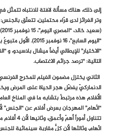
إلى ذلك، هناك مسألة لافتة للانتباه تتمثّل 
وتر الغرائز لدى قرّاء محتملين، تتعلّق بالجن
“الاختيار” للإيطالي أيضاً ميشال بلاسيدو، و “ا
التالية: “ترصد جرائم الاغتصاب.
الثاني يختزل مضمون الفيلم للمخرج الفرنسي
الدنماركيّ يفضّل هجر الحياة على المرض ويختا
الأفلام هذه مرتبطٌ بتشابه ما في المناخ العام 
“اتّهام” المهرجان بعرض أفلام عن “الجنس” لأس
اتّهام، وثالثها لأن كلُّ مقاربة سينمائية للجن