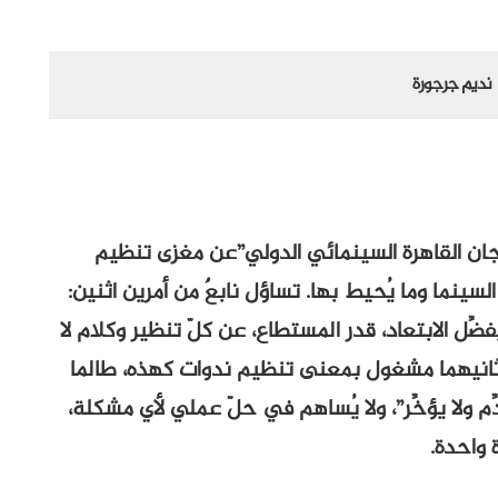
نديم جرجورة
ان القاهرة السينمائي الدولي”عن مغزى تنظيم
ينما وما يُحيط بها. تساؤل نابعٌ من أمرين اثنين:
فضِّل الابتعاد، قدر المستطاع، عن كلّ تنظير وكلام لا
 وثانيهما مشغول بمعنى تنظيم ندوات كهذه، طالما
دِّم ولا يؤخِّر”، ولا يُساهم في حلّ عملي لأي مشكلة،
 واحدة.