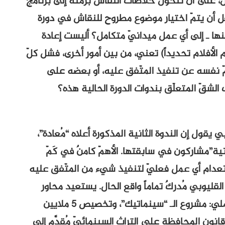
ول، على أن تتحوّل خلاصات النقاش برمّته إلى برنامج
ُعقل أن يتمّ اختيار موضوع مطروح للنقاش في دورة
ها ـ إلى أي عمل ميدانيّ متكامل؟ أليست إعادة
 الأفلام تحديداً) تعني، من بين أمور أخرى، فشل كلّ
ّ نفسه عن تنفيذ المتّفق عليه، أو بعضه على
 الشقّ المتعلّق بندوات الدورة الحالية هذه؟
قول إن الندوة الثانية المذكورة أعلاه “مُعادة”،
ة”مشاركون في سابقتها. الأهمّ كامنٌ في كَمّ
 انعدام أي عمل فعليّ لتنفيذ شيء من المتّفق عليه
لقليوبي مُدركٌ تماماً واقع الحال. يستعيد محاور
الندوة السابقة، متوقّفاً عند غياب كلّ فعل عملي: مشروع الـ “سينماتيك”، وتخصيص 5 ملايين
 قانون المحافظة على التراث السينمائيّ مُقدَّم إلى