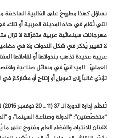
تساؤل كهذا مطروحٌ على الغالبية الساحقة من ا
التي تُقام في هذه المدينة العربية أو تلك، ف
مهرجانات سينمائية عربية متفرّقة لا تزال متم
لا تغيير يُذكر في شكل الندوات ولا في مضام
عربية عديدة تذهب بندواتها أو لقاءاتها المفت
العمليّ ـ الميدانيّ في مسائل صناعية واقتصاد
تؤدّي غالباً إلى تمويلٍ أو إنتاجٍ أو مشاركةٍ ف
تُنظ
“متخصّصتين”: “الدولة وصناعة السينما”، و “الح
لافتان للانتباه، والفضاء العام مفتوح على ما 