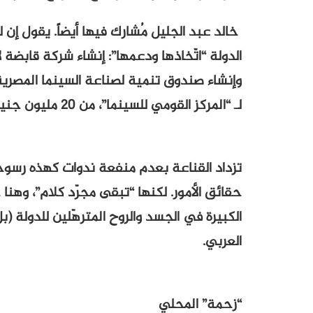
خالد عبد الجليل مُشارك فيها أيضاً. يقول إن 
الدولة “اتّخاذها ودعمها”: إنشاء شركة قابضة لإ
وإنشاء صندوق تنمية لصناعة السينما المصرية، و
لـ “المركز القومي للسينما”، من 20 مليون جنيه مصري إلى 50 مليون جنيه مصري.
تزداد القناعة بعدم منفعة ندوات كهذه رسوخ
حقائق الأمور. لكنها “تبقى مجرّد كلام”، وهنا
الكبيرة في الجسد والروح المترهّلين للدولة (
العربي.
“زحمة” المحلي