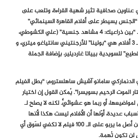
في عناوين صحافية تثير شهية القراءة، وتلعب على
س: “الجنس يسيطر على أفلام القاهرة السينمائي”
(سعيد خالد، “المصري اليوم”، 15 نوفمبر 2015). “بين ذراعيك: 4 مشاهد جنسية” (علي الكشوطي،
“اليوم السابع”، 16 نوفمبر 2015). الأول متبوعٌ بـ 3 أفلام هي “بولينا” للأرجنتيني سانتياغو ميتري، و
لقطيع” للسويدية بيياتا غارديلير، بإضافة الجملة
 الدنماركي سامانو آشيش ساهلستروم: “بطل الفيلم
ر الموت الرحيم بسويسرا”. يُمكن القول إن اختيار
لمواضيعها، أو ربما هو عشوائيٌّ. لكنه لا يصلح لـ
باب عديدة، أوّلها أن الأفلام ليست هكذا لأنها
تتناول أموراً أهمّ وأعمق، وثانيها لأن 4 أفلام من أصل ما يربو على الـ 100 فيلم لا تكفي لسَوق أي
س لن تكون تُهمة.