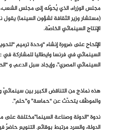
مجلس الوزراء، الذي يُحوّله إلى مجلس الشعب،
(مستشار وزير الثقافة لشؤون السينما) يقول 
الإنتاج السينمائي الخاصّة.
الإلحاح على ضرورة إنشاء “وحدة ترميم “لتحو
السينمائي في فرنسا وايطاليا للمشاركة في 
السينمائي المصري”، وإيجاد سبل الدعم، و “الح
هذه نماذج من التناقض الكبير بين سينمائيّ و 
والموظّف يتحدّث عن “حماسة” و”حلم”.
ندوة “الدولة وصناعة السينما”مختلفة على مست
الدولة، والسرد مرتبط بوقائع. التنويع حاضرٌ في