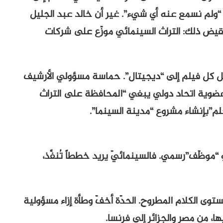
 “ولم نسمع عنه أي شيء”. غير أن خالد عبد الجليل
نقيض ذلك: التراث السينمائي موزّع على شركات
يل كل فيلم إلى “ديجيتال”. حماسة مسؤولي الأرشيف
عضوية اتحاد دولي يبغي “المحافظة على التراث
لم”بإنشاء مشروع “مدينة السينما”.
“موظّف”رسمي. فالسينمائيّ يريد خططاً تُنفَّذ،
وى الكلام المطروح. الحدّة أخفّ وطأة إزاء مسؤولية
ها، من مصر والجزائر إلى فرنسا.