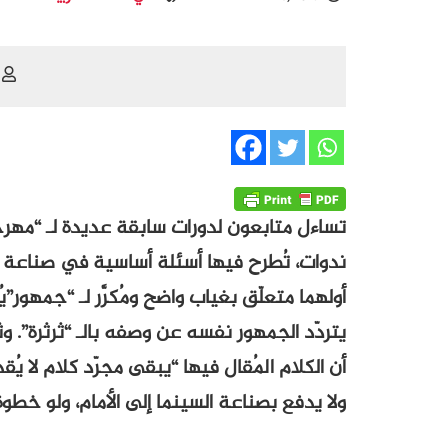
تساءل متابعون لدورات سابقة عديدة لـ “مهرج
ندوات، تُطرح فيها أسئلة أساسية في صناعة الس
أولهما متعلّق بغياب واضح ومُكرَّر لـ “جمهور”يُ
يتردّد الجمهور نفسه عن وصفه بالـ “ثرثرة”.
أن الكلام المُقال فيها “يبقى مجرّد كلام لا يُق
ولا يدفع بصناعة السينما إلى الأمام، ولو خطوة