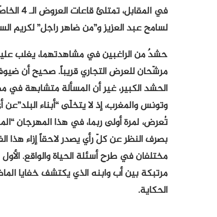
في المقابل
لسامح عبد العزيز و”من ضاهر راجل” لكريم الس
حشدٌ من الراغبين في مشاهدتهما، يغلب عليه 
مرشّحان للعرض التجاري قريباً. صحيح أن ضيو
الحشد الكبير، غير أن المسألة متشابهة في م
وتونس والمغرب، إذ لا يتخلّى “أبناء البلد”عن
تُعرض، لمرة أولى ربما، في هذا المهرجان “الم
بصرف النظر عن كلّ رأي يصدر لاحقاً إزاء هذا الف
مختلفان في طرح أسئلة الحياة والواقع. الأول 
مرتبكة بين أب وابنه الذي يكتشف خفايا الما
الحكاية.