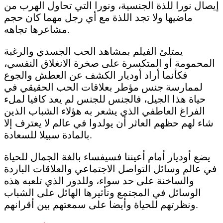
إيصال نورا للذة الجنسية، ونورا التي تحاول الهرب من
ماضيها ولا تجد اللذة مع أي رجل مهما كان حجم
مشاعرها تجاهه.
يمتلئ الفيلم بمشاهد الحب الجسدي والرغبة
المحمومة أو المتكسرة على صخرة الانغلاق النفسي،
فكأنما أراد أوديار الكشف عن العطش والجوع
لممارسة جنس مؤطر بعلاقات الحب الحقيقي في
حياة هذا الجيل، فالجنس للجنس لم يعد كافيا لملء
الفراغ العاطفي الذي يشعر به هؤلاء الشباب الذين
شاء لهم حظهم العاثر أن يولدوا في عالم لا يعترف إلا
بالمادة سبيلا للسعادة.
يضع أوديار أمام أعيننا فسيفساء بالغة الجمال للحياة
في عالم وسائل التواصل الاجتماعي والعلاقات الباردة
والساخنة على حد سواء، وللدور الذي تلعبه هذه
الوسائل في المجتمع وتأثيرها الهائل على الشباب
ونظرتهم للحياة وأيضا على سمعتهم بين أقرانهم.