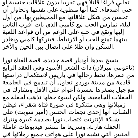
تعاني فراغا قاتلا فهي تقريبا بدون علاقات جنسية أو
حتى أصدقاء، كما أنها منطوية على نفسها وتحاول أن
تحسن من شكل علاقاتها مع المحيطين بها. من أول
ليلة، تمارس الحب مع كاميي الذي بات أقرب الناس
إليها وتقع في حبه على الرغم من أن قواعد اللعبة
بينهما تمنع الحب أو الارتباط، فيتركها كاميي ويغادر
السكن وإن ظلا على اتصال بين الحين والآخر.
ينسج بعدها أوديار قصة جديدة، قصة الفتاة نورا
(ناعومي ميرلان) ذات الشعر الأسود وفي العقد الرابع
من عمرها، تحط رحالها في باريس لاستكمال دراستها
قادمة من مدينة بوردو. تحاول أن تندمج في الجامعة
مع جيل يصغرها بعشرة أعوام على الأقل وتشارك في
الحفلات الجامعية، ولكن لسوء حظها تذهب لحفلة مع
زميلاتها وهي متنكرة في صورة فتاة شقراء، فيظن
الشباب أنها إحدى نجمات الجنس (أمبر سويت) على
شبكة الإنترنت فتصاب نورا بصدمة كبيرة وتترك
الحفلة هاربة. وسريعا ما تنتشر فيديوهات عاملة
الجنس التي تشبه نورا على هواتف جميع زملائها في