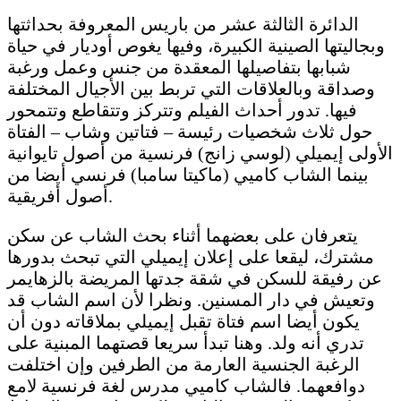
الدائرة الثالثة عشر من باريس المعروفة بحداثتها
وبجاليتها الصينية الكبيرة، وفيها يغوص أوديار في حياة
شبابها بتفاصيلها المعقدة من جنس وعمل ورغبة
وصداقة وبالعلاقات التي تربط بين الأجيال المختلفة
فيها. تدور أحداث الفيلم وتتركز وتتقاطع وتتمحور
حول ثلاث شخصيات رئيسة – فتاتين وشاب – الفتاة
الأولى إيميلي (لوسي زانج) فرنسية من أصول تايوانية
بينما الشاب كاميي (ماكيتا سامبا) فرنسي أيضا من
أصول أفريقية.
يتعرفان على بعضهما أثناء بحث الشاب عن سكن
مشترك، ليقعا على إعلان إيميلي التي تبحث بدورها
عن رفيقة للسكن في شقة جدتها المريضة بالزهايمر
وتعيش في دار المسنين. ونظرا لأن اسم الشاب قد
يكون أيضا اسم فتاة تقبل إيميلي بملاقاته دون أن
تدري أنه ولد. وهنا تبدأ سريعا قصتهما المبنية على
الرغبة الجنسية العارمة من الطرفين وإن اختلفت
دوافعهما. فالشاب كاميي مدرس لغة فرنسية لامع