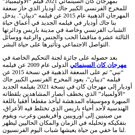
بمهرجان كان السينمائي 2021 فيلم “الأوليمبياد”
للمخرج الفرنسي الكبير جاك أوديار الذي حاز سعفة
المهرجان الذهبية عام 2015 عن فيلمه “ديبان”. يدخل
بنا جاك أوديار في فيلمه الجديد في أعماق حياة
الشباب الفرنسي وخاصة في مدينة باريس ودائرتها
الثالثة عشرة مناقشا الحب والجنس والرغبة ووسائل
التواصل الاجتماعي وتأثيرها على حياة البشر.
بعد حصوله على جائزة لجنة التحكيم الخاصة في
مهرجان كان السينمائي
الدولى عام 2009 عن فيلمه
“نبي” ثم على السعفة الذهبية في نسخة 2015 عن
فيلمه “ديبان”، يعود المخرج الفرنسي الكبير جاك
أوديار إلى مهرجان كان في نسخة 2021 بفيلمه الجديد
“الأولمبياد” الذي يخطف أبصار المشاهدين بلقطاته
المبهرة وموسيقاه المدهشة ليأخذ مقطعا أفقيا باللغة
الهندسية لأحد أحياء باريس الذي تختلط فيه الأعراق،
من صينيين إلى أوروبيين وأفريقيين وعرب، ويقوم
بتفكيكه وتحليله في الزمان والمكان الحاليين ليظهر
لنا ما خفي من حياة يعيشها شباب اليوم الفرنسيون.