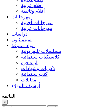
أفلام عربية
أفلام وثائقية
مهرجانات
مهرجانات أجنبية
مهرجانات عربية
دراسات
سينمائيون
مواد متنوعة
مسلسلات تليفزيونية
كلاسيكيات سينمائية
آراء حرة
ذكريات وشهادات
كتب سينمائية
مقابلات
أرشيف الموقع
القائمه
×