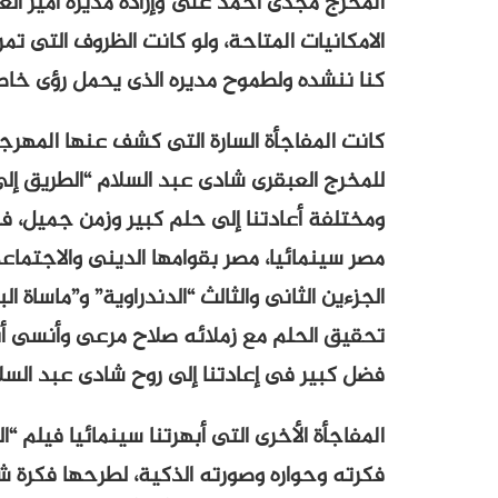
المخرج مجدى أحمد على وإرادة مديره أمير ال
الامكانيات المتاحة، ولو كانت الظروف التى تم
كنا ننشده ولطموح مديره الذى يحمل رؤى خاص
كانت المفاجأة السارة التى كشف عنها المهرج
للمخرج العبقرى شادى عبد السلام “الطريق إلى
ومختلفة أعادتنا إلى حلم كبير وزمن جميل، فا
مصر سينمائيا، مصر بقوامها الدينى والاجتما
الجزءين الثانى والثالث “الدندراوية” و”ماساة 
تحقيق الحلم مع زملائه صلاح مرعى وأنسى أ
فضل كبير فى إعادتنا إلى روح شادى عبد السل
المفاجأة الأخرى التى أبهرتنا سينمائيا فيلم “
فكرته وحواره وصورته الذكية، لطرحها فكرة 