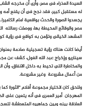
السيدة العذراء فى مصر، وأرى أن مخرجه ال
له مستقبل كبير، فقد نجح فى أن يقنع أمه و
يجسدوا الصورة والحدث بواقعية امام الكاميرا.
مصر والوقائع المحيطة بها، ووصلت رسالته ا
المشهد الخيالى وتؤمن به كواقع فى رؤية كوم
أيضا كانت هناك رؤية تسجيلية صادمة بعنوان
سيناريو وإخراج عبد الله الغول، كشف عن مج
والمخاطرة التى تحيط به داخل الانفاق، وأن ا
من أعمال مشروعة وغير مشروعة.
وللحق كان لاختيار مجموعة أفلام “الثورة كما ي
المهرجان أمير العمرى فى أنه يتعين على الح
العلاقة بينه وبين جماهيره المتعطشة لتسجيل