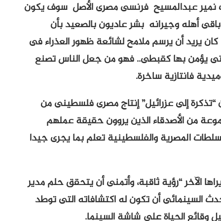
شاب نمير عبدالمسيح فرنسى مصرى الأصل سوف يكون
باقى أهله وجيرانه بشر عاديون بالصعيد بأن
. كان يريد أن يرسم ملامح لشائعة ظهور العذراء فى
لتى يؤمن بها كقبطى.. فهو من جعل الناس تصنع
يدية فانتازية ساخرة.
 “تذكرة إلى عزرائيل” إنتاج مصرى فلسطينى من
موعة من الأصدقاء الذين يروون حقيقة عملهم
لسلطات المصرية والفلسطينية تعلم بما يجرى جيدا
راها الآخر “رؤية ثاقبة، وأتمنى أن يتحقق حلم مدير
دث السينمائى أن تكون له اكتشافاته التى توطد
 وقائع الحياة على شاشة السينما.