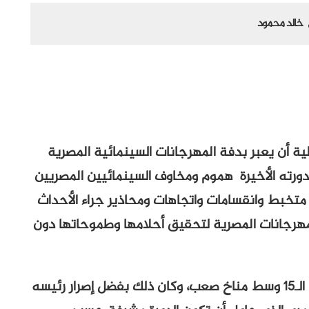
خالد محمود
ة أن يعبر بدفة المهرجانات السينمائية المصرية
 بدورته الأخيرة هموم ومخاوف السينمائيين المصريين
متخبط وانقسامات واتجاهات ومحاذير جراء الأحداث
 المهرجانات المصرية لتحقيق أحلامها وطموحاتها دون
نعم لقد خرج مهرجان الإسماعيلية فى دورته الـ15 وسط مناخ صعب، وكان ذلك بفضل إصرار رئيسه