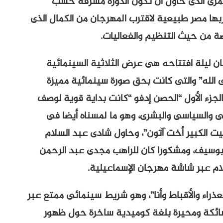
عمرى الذى حاول أن تكون الدورة مشرفة حسب
ربها مصر طبيعية لاقترب المهرجان من الكمال الذى
ة من حيث التنظيم والفعاليات.
ان ليلة افتتاحه هى عرض الثلاثية السينمائية
 الله” والتى كانت بحق صورة سينمائية مميزة
لجزء الأول “الحصن إدفو “كانت بداية قوية لوصف
عى والسياسى والبشرى، وهو ما لمسناه أيضا فى
البيت الكبير أخت آتون”، وحاول شادى عبد السلام
بوسيف، ومشكورا كان للراهب مجدى عبد الرحمن
ام عبر شاشة مهرجان الإسماعيلية.
العذراء والأقباط وأنا”، وهو شريط سينمائى ممتع عبر
شائكة ومحيرة بلغة كوميدية ساخرة حول ظهور