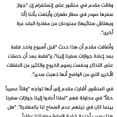
وقالت مقدم في منشور على إنستغرام إن “جواز
سفرها صودر في مطار طهران وأُبلغت بأننا (أنا
وبهتاش سنائيها) ممنوعان من مغادرة البلاد مرة
أخرى”.
وأضافت مقدم أن هذا حدث “قبل أسبوع واحد فقط
بعد إعادة جوازات سفرنا إلينا”، و”فقط بعد أن حصلت
على التذاكر ودفعت رسوم الخروج والكثير من النفقات
الأخرى التي من الواضح أنها ذهبت سدى”.
في المنشور، أشارت مقدم إلى أنها تواجه “وقتاً عصيباً
حقاً” في محاولة فهم “لماذا أعادوا إلينا جوازات سفرنا
بينما كان في نيتهم ​​عدم السماح لنا بالمغادرة”. “هل
هذا بسبب أجندة خفية لإساءة معاملتنا عقلياً