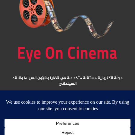
مجلة الكترونية مستقلة متخصصة في قضايا وشؤون السينما والنقد
السينمائي
المقالات المنشورة تعبر عن آراء كتابها ولا تعبر عن رأي الموقع
جميع الحقوق محفوظة ولا يسمح بإعادة نشر أي مادة من المواد المنشورة في هذا
الموقع إلا بعد الحصول على تصريح مكتوب من الناشر/ رئيس التحرير
email: