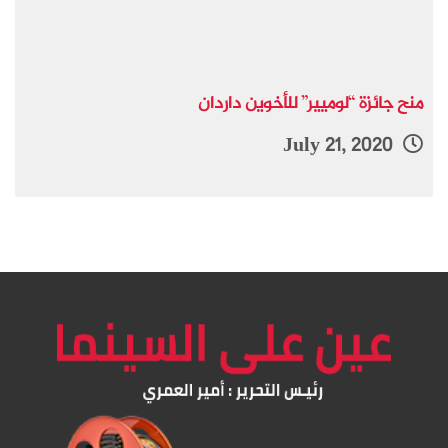
منح جائزة “لوميير” للأخوين داردان
July 21, 2020