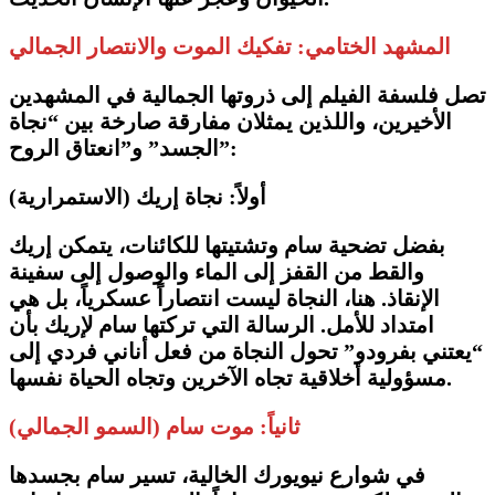
​المشهد الختامي: تفكيك الموت والانتصار الجمالي
​تصل فلسفة الفيلم إلى ذروتها الجمالية في المشهدين
الأخيرين، واللذين يمثلان مفارقة صارخة بين “نجاة
الجسد” و”انعتاق الروح”:
​أولاً: نجاة إريك (الاستمرارية)
​بفضل تضحية سام وتشتيتها للكائنات، يتمكن إريك
والقط من القفز إلى الماء والوصول إلى سفينة
الإنقاذ. هنا، النجاة ليست انتصاراً عسكرياً، بل هي
امتداد للأمل. الرسالة التي تركتها سام لإريك بأن
“يعتني بفرودو” تحول النجاة من فعل أناني فردي إلى
مسؤولية أخلاقية تجاه الآخرين وتجاه الحياة نفسها.
​ثانياً: موت سام (السمو الجمالي)
​في شوارع نيويورك الخالية، تسير سام بجسدها