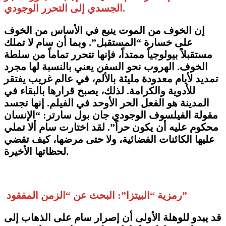
الجسدي إلى التحرر الوجودي.
إن الخوف من الموت ينبع في الأساس من الخوف
على خسارة “المستقبل”. وبما أن سام لا تملك
مستقبلاً بيولوجياً ممتداً، فإنها تتحرر تماماً من سلطة
الخوف. الهروب نحو السفن يعني بالنسبة لها مجرد
تمديد لأيام معدودة مليئة بالألم، في عالم غريب يفتقر
للأدوية والكرامة. لذلك، يصبح قرارها بالبقاء في
المدينة هو الفعل الحر الأوحد في الفيلم. إنها تجسد
مقولة الفيلسوف الوجودي جان بول سارتر: “الإنسان
محكوم عليه أن يكون حراً”. لقد اختارت سام ألا تملي
عليها الكائنات الفضائية، ولا حتى مرضها، كيف تقضي
لحظاتها الأخيرة.
رمزية “البيتزا”: البحث عن “الزمن المفقود”
​قد يبدو للوهلة الأولى أن إصرار سام على الذهاب إلى