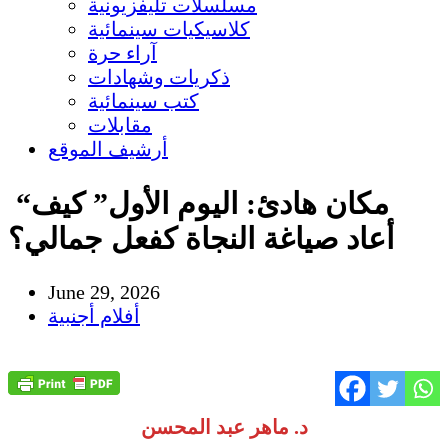
مسلسلات تليفزيونية
كلاسيكيات سينمائية
آراء حرة
ذكريات وشهادات
كتب سينمائية
مقابلات
أرشيف الموقع
​ “مكان هادئ: اليوم الأول” كيف
أعاد صياغة النجاة كفعل جمالي؟
June 29, 2026
أفلام أجنبية
د. ماهر عبد المحسن