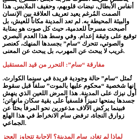
أنفاس الأبطال، نبضات قلوبهم، وحفيف الملابس. هذا
الصمت المُرغم يعيد تعريف العلاقة بين الإنسان
والبيئة المحيطة به. لم تعد المدينة مكاناً للعيش، بل
أصبحت مسرحاً للعدمية، حيث كل صوت هو بمثابة
توقيع على وثيقة إعدام. وفي وسط هذا العدم البصري
والصوتي، تتحرك “سام” بجسدها المنهك، كعنصر
غريب لا يبحث عن المهرب، بل يبحث عن المعنى.
​مفارقة “سام”: التحرر من قيد المستقبل
​تُمثل “سام” حالة وجودية فريدة في سينما الكوارث.
إنها شخصية “محكوم عليها بالموت” سلفاً قبل سقوط
أول نيزك على المدينة. هذا المرض اللعين الذي ينهش
جسدها يمنحها تميزاً فلسفياً على بقية سكان مانهاتن؛
فبينما يركض الآلاف مذعورين نحو المرفأ بحثاً عن
زوارق النجاة، ترفض سام الانخراط في هذا الهلع
الجماعي.
​لماذا لم تغادر سام المدينة؟ الإجابة تتجاوز العجز