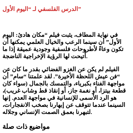
​الدرس الفلسفي لـ “اليوم الأول”
​في نهاية المطاف، يثبت فيلم “مكان هادئ: اليوم
الأول” أن سينما الرعب والخيال العلمي يمكنها أن
تكون وعاءً لأطروحات فلسفية وجودية عميقة إذا ما
أُتيحت لها الرؤية الإخراجية الناضجة.
​الفيلم لم يكن عن الغزو الفضائي بقدر ما كان عن
“فن عيش اللحظة الأخيرة”. لقد علمتنا “سام” أن
مواجهة الفناء بكبرياء، والتمسك بالجمال (سواء كان
قطعة بيتزا، أو نغمة جاز، أو إنقاذ قط وشاب غريب)،
هو الرد الأسمى للإنسانية في مواجهة العدم. إنها
السينما عندما تتوقف عن إبهارنا بصخب الانفجارات،
لتبهرنا بعمق الصمت الإنساني وجلاله.
مواضيع ذات صلة