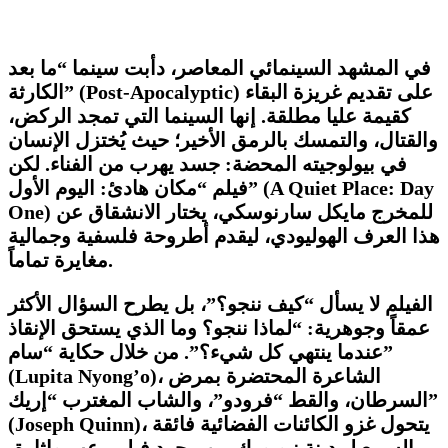
​في المشهد السينمائي المعاصر، دأبت سينما “ما بعد
) على تقديم غريزة البقاء
Post-Apocalyptic
الكارثة” (
كقيمة عليا مطلقة. إنها السينما التي تمجد الركض،
والقتال، والتمسك بالرمق الأخير؛ حيث يُختزل الإنسان
في بيولوجيته المحضة: جسد يهرب من الفناء. لكن
A Quiet Place: Day
فيلم “مكان هادئ: اليوم الأول” (
) للمخرج مايكل سارنوسكي، يختار الانشقاق عن
One
هذا العرف الهوليودي، ليقدم أطروحة فلسفية وجمالية
مغايرة تماماً.
​الفيلم لا يسأل “كيف ننجو؟”، بل يطرح السؤال الأكثر
عمقاً وجوهرية: “لماذا ننجو؟ وما الذي يستحق الإنقاذ
عندما ينتهي كل شيء؟”. من خلال حكاية “سام”
)، الشاعرة المحتضرة بمرض
Lupita Nyong’o
(
السرطان، والقط “فرودو”، والشاب المغترب “إريك”
)، يتحول غزو الكائنات الفضائية فائقة
Joseph Quinn
(
السمع لمدينة نيويورك من مجرد فيلم رعب وإثارة،