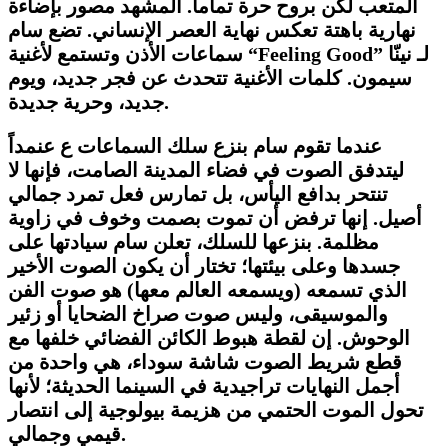
المتعب لكن بروح حرة تماماً. المشهد مصور بإضاءة
نهارية باهتة تعكس نهاية العصر الإنساني. تضع سام
” لـ نينّا
Feeling Good
سماعات الأذن وتستمع لأغنية “
سيمون. كلمات الأغنية تتحدث عن فجر جديد، ويوم
جديد، وحرية جديدة.
​عندما تقوم سام بنزع سلك السماعات ع عنمداً
ليتدفق الصوت في فضاء المدينة الصامت، فإنها لا
تنتحر بدافع اليأس، بل تمارس فعل تمرد جمالي
أصيل. إنها ترفض أن تموت بصمت وخوف في زاوية
مظلمة. بنزعها للسلك، تعلن سام سيادتها على
جسدها وعلى بيئتها؛ تختار أن يكون الصوت الأخير
الذي تسمعه (ويسمعه العالم معها) هو صوت الفن
والموسيقى، وليس صوت صراخ الضحايا أو زئير
الوحوش. إن لقطة هبوط الكائن الفضائي خلفها مع
قطع شريط الصوت شاشة سوداء، هي واحدة من
أجمل النهايات تراجيدية في السينما الحديثة؛ لأنها
تحول الموت الحتمي من هزيمة بيولوجية إلى انتصار
قيمي وجمالي.