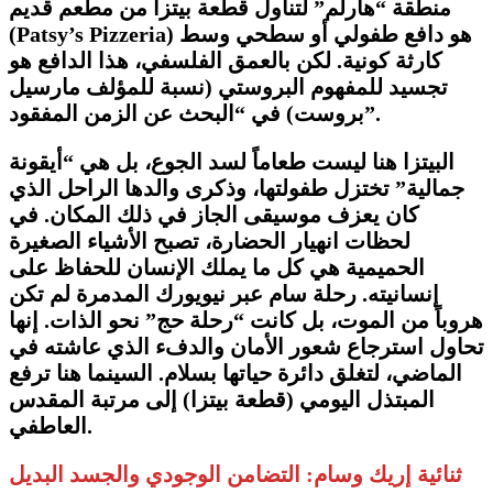
منطقة “هارلم” لتناول قطعة بيتزا من مطعم قديم
) هو دافع طفولي أو سطحي وسط
Patsy’s Pizzeria
(
كارثة كونية. لكن بالعمق الفلسفي، هذا الدافع هو
تجسيد للمفهوم البروستي (نسبة للمؤلف مارسيل
بروست) في “البحث عن الزمن المفقود”.
​البيتزا هنا ليست طعاماً لسد الجوع، بل هي “أيقونة
جمالية” تختزل طفولتها، وذكرى والدها الراحل الذي
كان يعزف موسيقى الجاز في ذلك المكان. في
لحظات انهيار الحضارة، تصبح الأشياء الصغيرة
الحميمية هي كل ما يملك الإنسان للحفاظ على
إنسانيته. رحلة سام عبر نيويورك المدمرة لم تكن
هروباً من الموت، بل كانت “رحلة حج” نحو الذات. إنها
تحاول استرجاع شعور الأمان والدفء الذي عاشته في
الماضي، لتغلق دائرة حياتها بسلام. السينما هنا ترفع
المبتذل اليومي (قطعة بيتزا) إلى مرتبة المقدس
العاطفي.
​ثنائية إريك وسام: التضامن الوجودي والجسد البديل