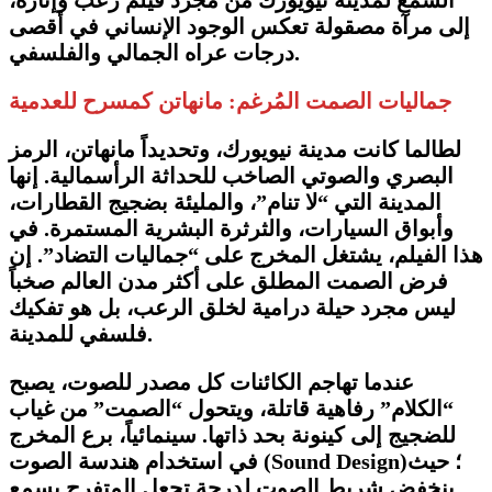
إلى مرآة مصقولة تعكس الوجود الإنساني في أقصى
درجات عراه الجمالي والفلسفي.
​جماليات الصمت المُرغم: مانهاتن كمسرح للعدمية
​لطالما كانت مدينة نيويورك، وتحديداً مانهاتن، الرمز
البصري والصوتي الصاخب للحداثة الرأسمالية. إنها
المدينة التي “لا تنام”، والمليئة بضجيج القطارات،
وأبواق السيارات، والثرثرة البشرية المستمرة. في
هذا الفيلم، يشتغل المخرج على “جماليات التضاد”. إن
فرض الصمت المطلق على أكثر مدن العالم صخباً
ليس مجرد حيلة درامية لخلق الرعب، بل هو تفكيك
فلسفي للمدينة.
​عندما تهاجم الكائنات كل مصدر للصوت، يصبح
“الكلام” رفاهية قاتلة، ويتحول “الصمت” من غياب
للضجيج إلى كينونة بحد ذاتها. سينمائياً، برع المخرج
)؛ حيث
Sound Design
في استخدام هندسة الصوت (
ينخفض شريط الصوت لدرجة تجعل المتفرج يسمع