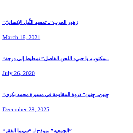
“زهور الحرب”.. تمجيد النُّبل الإنسانيّ
March 18, 2021
“مكتوب، يا حبي: اللحن الفاصل” تمطيط إلى درجة...
July 26, 2020
“جِنين.. جِنين” ذروة المقاومة في مسيرة محمد بكري
December 28, 2025
“الجمعية” نموذج لـ “سينما الفقر”