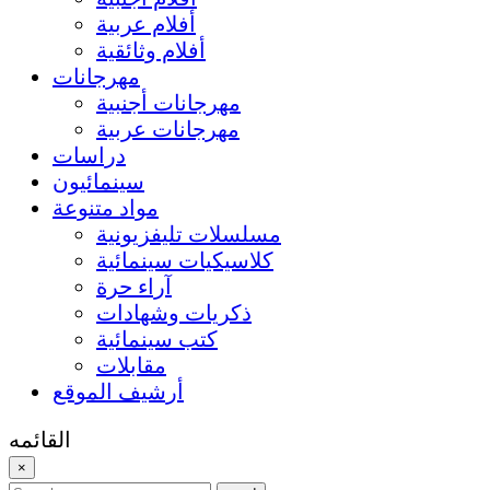
أفلام عربية
أفلام وثائقية
مهرجانات
مهرجانات أجنبية
مهرجانات عربية
دراسات
سينمائيون
مواد متنوعة
مسلسلات تليفزيونية
كلاسيكيات سينمائية
آراء حرة
ذكريات وشهادات
كتب سينمائية
مقابلات
أرشيف الموقع
القائمه
×