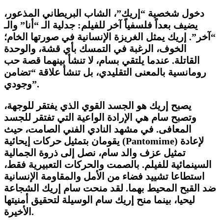
​دخول شخصية “إريك”، الشاب البريطاني المذعور،
يضيف بعداً فلسفياً آخر للفيلم: جدلية الـ “أنا” والـ
“آخر”. إريك يمثل الغريزة الإنسانية في صورتها الخام؛
الخوف، الرغبة في التمسك بأي قشة، والوحدة
القاتلة. عندما يلتقي بسام، لا تنشأ بينهما قصة حب
رومانسية بالمعنى التقليدي، بل تنشأ علاقة “تضامن
وجودي”.
​يصبح إريك هو الجسد القوي الذي يفتقر للوجهة،
وتصبح سام هي الإرادة الواعية التي تفتقر للجسد
المعافى. في مشهد النادي الفني الصامت، حيث
) لإعادة
Pantomime
يقومان بتمثيل حركات إيحائية (
تمثيل عزف والد سام، نصل إلى ذروة الجمالية
السينمائية للفيلم. بالصمت والحركات التعبيرية فقط،
استطاعا تشييد فضاء من الأمل والمقاومة الإنسانية
ضد القبح المحيط بهما. لقد منحت سام إريك الشجاعة
ليحيا، بينما منح إريك سام الوسيلة لتحقيق أمنيتها
الأخيرة.