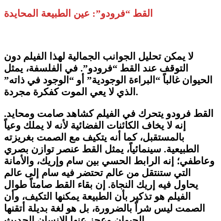
​القط “فرودو”: عين الطبيعة المحايدة
​لا يمكن تحليل الجوانب الجمالية لهذا الفيلم دون
التوقف عند القط “فرودو”. في الفلسفة، يمثل
الحيوان غالباً “البراءة الوجودية” أو “الوجود في ذاته”
الذي لا يعي الموت كفكرة مجردة.
​القط فرودو يتحرك في الفيلم كشاهد صامت ومحايد.
إنه لا يخاف الكائنات الفضائية لأنه لا يملك وعياً
بالمستقبل، كما أنه يتكيف مع الصمت بغريزته
الطبيعية. سينمائياً، يمثل القط عنصر توازن بصري
وعاطفي؛ إنه الرابط الحسي بين سام وإريك، والأمانة
التي ستنتقل من عالم تحتضر فيه سام إلى عالم
يحاول فيه إريك النجاة. إن بقاء القط صامتاً طوال
الفيلم هو تذكير بأن الطبيعة يمكنها التكيف، وأن
الصمت ليس شراً بالضرورة، بل هو لغة بديلة أتقنها
الحيوان وعجز عنها الإنسان الحديث.