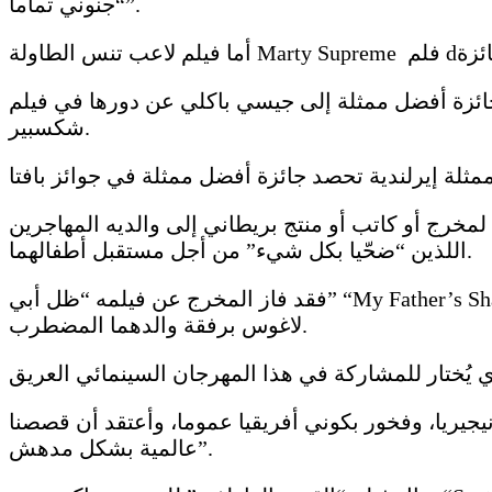
“جنوني تماما”.
شكسبير.
لمخرج أو كاتب أو منتج بريطاني إلى والديه المهاجرين
اللذين “ضحّيا بكل شيء” من أجل مستقبل أطفالهما.
فقد فاز المخرج عن فيلمه “ظل أبي” “My Father’s Shadow”، وهي دراما عن البلوغ تدور أحداثها خلال أزمة الانتخابات النيجيرية عام 1993، وتتابع شقيقين يجوبان
لاغوس برفقة والدهما المضطرب.
 نيجيريا، وفخور بكوني أفريقيا عموما، وأعتقد أن قصصنا
عالمية بشكل مدهش”.