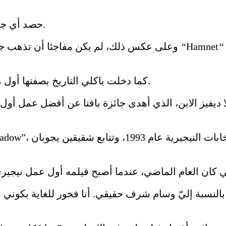
أما فيلم لاعب تنس الطاولة Marty Supreme فلم dحصد أي جائزة.
لأم الثكلى أغنيس هاثاواي، زوجة وليام
“
Hamnet
“
وعلى عكس ذلك، لم يكن مفاجئا أن تذهب جائزة أفضل ممثلة إلى جيسي باكلي عن دورها في فيلم
كما دخلت باكلي التاريخ بصفتها أول ممثلة إيرلندية تحصد جائزة أفضل ممثلة في جوائز بافتا.
ديفيز الابن، الذي أهدى جائزة بافتا عن أفضل عمل أول 
يا بالنسبة إليّ وسام شرف حقيقي. أنا فخور للغاية بكوني