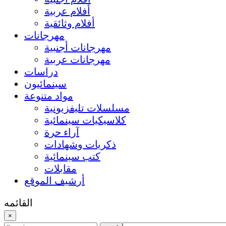
أفلام عربية
أفلام وثائقية
مهرجانات
مهرجانات أجنبية
مهرجانات عربية
دراسات
سينمائيون
مواد متنوعة
مسلسلات تليفزيونية
كلاسيكيات سينمائية
آراء حرة
ذكريات وشهادات
كتب سينمائية
مقابلات
أرشيف الموقع
القائمه
×