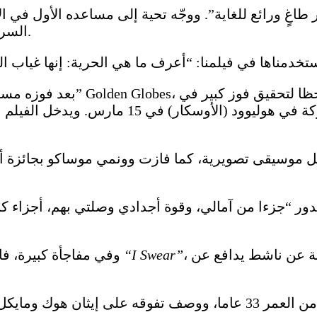
طاغٍ ورائع للغاية”. ووجّه تحية إلى مساعده الأول في 
السرطان في نوفمبر 2024 بعد أسابيع قليلة من بدء التصوير.
بعد فوزه مسبقا بأرفع الجوائز 
 موسيقى تصويرية، كما فازت وونمي موساكو بجائزة أف
الدور “جزءا من آمالي، وقوة أجدادي وصلتي بهم، أجزاء 
، وهي دراما بريطانية مستقلة مستندة إلى وقائع حقيقية عن ناشط يدافع عن
“I Swear”
وفي مفاجأة كبيرة، فاز روبرت أرامايو بجائزة أفضل ممثل عن أدائه في فيلم
وبدا الذهول واضحا على الممثل البريطاني البالغ من العمر 33 عاما، وو