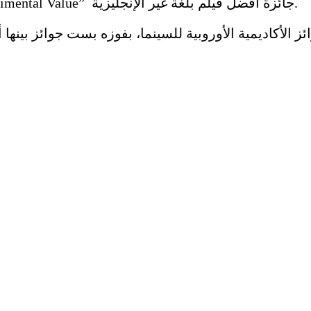
ونال فيلم “القيمة العاطفية” للمخرج يواكيم ترير “Sentimental Value” جائزة أفضل فيلم بلغة غير الإنجليزية.