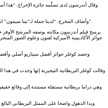
وقال أندرسون لدى تسلّمه جائزة الإخراج: “هذا أمر 
وأضاف المخرج: “لدينا جملة لـ”نينا سيمون” استخدمناها في فيلمنا: “أعرف ما هي الحرية: إنها غياب الخوف”. فلنواصل صنع الأعمال بلا خوف. إنها فكرة جيدة”.
وحصد كوغلر جوائز أفضل سيناريو أصلي وأفضل
وقالت كوغلر البريطانية النيجيرية إنها وجدت في هذا 