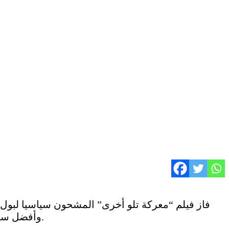
فاز فيلم “معركة تلو أخرى” المشحون سياسيا لبول
وأفضل سيناريو مقتبس، وأفضل تصوير سينمائي، وأفضل مونتاج، إضافة إلى جائزة أفضل ممثل في دور مساعد لشون بن.