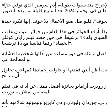
الإخراج منذ سنوات طويلة، آدم سومنر، الذي توفي جرّاء
في هذا العام من جوائز “غولدن غلوب” Golden Globes، يرسخ فيلم أندرسون مكانته بوصفه المرشح الأوفر حظا لتحقيق فوز كبير في
جوائز الأكاديمية الأميركية لفنون وعلوم الصور المتحركة في هوليوود (الأوسكار) في 15 مارس. ويدخل الفيلم السباق وله 13 ترشيحا، في حين حصد فيلم رايان كوغلر
“الخطاة” رقما قياسيا مع 16 ترشيحا.
ضل ممثلة في دور مساعد عن أدائها شخصية العشّابة
والمعالجة آني.
كنت أظن أنني فقدتها أو حاولت إخمادها كمهاجرة تحاول
أن تندمج”.
المصابين بمتلازمة توريت.
صف تفوقه على إيثان هوك ومايكل بي. جوردان وليوناردو دي كابريو وتيموثيه شالاميه بأنه