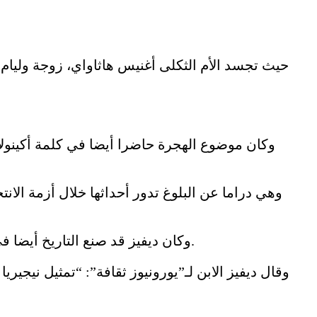
حيث تجسد ا
وكان موضوع الهجرة حاضرا أيضا في كلمة أكينولا 
وكان ديفيز قد صنع التاريخ أيضا في كان العام الماضي، عندما أصبح فيلمه أول عمل نيجيري يُختار للمشاركة في هذا المهرجان السينمائي العريق.
وقال ديفيز الابن لـ”يورونيوز ثقافة”: “تمثيل نيجير