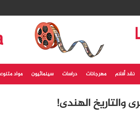
نقد أفلام
مهرجانات
دراسات
سينمائيون
مواد متنوع
رى والتاريخ الهندى!