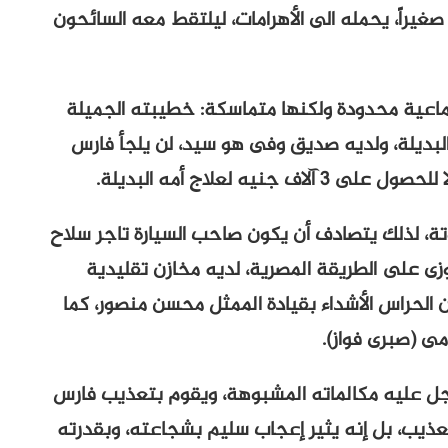
غيراً، يحمله الى الأهرامات، ليلتقط معه السائحون
ماعية محدودة ولكنها متماسكة: خطيبته الجميلة
 البديلة، ولديه صديق وفى هو سيد، لن يلجأ فارس
يه لعلاج أمه البديلة.
ة، لذلك يتصادف أن يكون صاحب السيارة تاجر سلاح
ى على الطريقة المصرية، لديه مخازن تقليدية
 الحراس الأشداء بقيادة الممثل محسن منصور، كما
ى (صبرى فواز).
جل عليه مكالماته المشبوهة، ويقوم بتعذيب فارس
عذيب، بل إنه يثير إعجاب سليم بشجاعته، وبقدرته