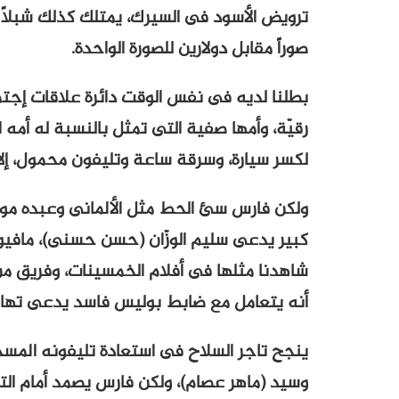
ترويض الأسود فى السيرك، يمتلك كذلك شبلاً ص
صوراً مقابل دولارين للصورة الواحدة.
بطلنا لديه فى نفس الوقت دائرة علاقات إجت
رقيّة، وأمها صفية التى تمثل بالنسبة له أمه
لكسر سيارة، وسرقة ساعة وتليفون محمول، إلا للحصول على 3 آلاف جن
ولكن فارس سئ الحط مثل الألمانى وعبده موت
كبير يدعى سليم الوزّان (حسن حسنى)، مافيوز
شاهدنا مثلها فى أفلام الخمسينات، وفريق من
أنه يتعامل مع ضابط بوليس فاسد يدعى تهام
ينجح تاجر السلاح فى استعادة تليفونه المس
وسيد (ماهر عصام)، ولكن فارس يصمد أمام الت