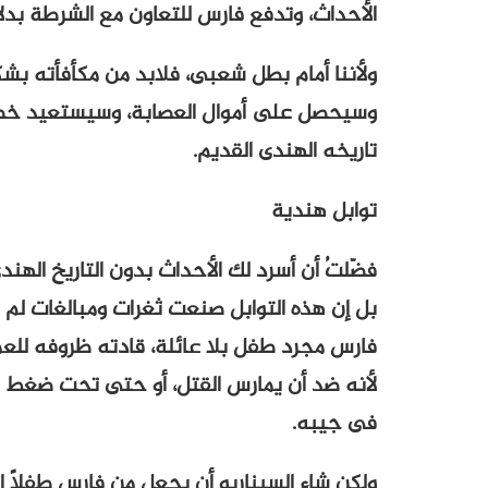
الأحداث، وتدفع فارس للتعاون مع الشرطة بدلا
ولأننا أمام بطل شعبى، فلابد من مكأفأته 
وسيحصل على أموال العصابة، وسيستعيد خطيب
تاريخه الهندى القديم.
توابل هندية
فضّلتُ أن أسرد لك الأحداث بدون التاريخ الهن
بل إن هذه التوابل صنعت ثغرات ومبالغات لم 
فارس مجرد طفل بلا عائلة، قادته ظروفه للع
لأنه ضد أن يمارس القتل، أو حتى تحت ضغط خ
فى جيبه.
ولكن شاء السيناريو أن يجعل من فارس طفلاً