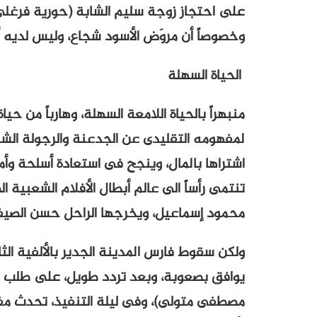
على احتجاز زوجة سليم الشابة (حورية فرغل
وخصوصاً أن مروَض الأسود شجاع، وليس لديه 
الحياة السهلة
منبهراً بالحياة اللامعة السهلة، وهارباً من ح
لمفهومه التقليدى عن الجدعنة والرجولة الش
اشتراها بالمال، وينجح فى استعادة أسلحة وأم
تنتمى رأساً الى عالم أبطال الأفلام الشعبية ا
محمود إسماعيل، ويخرجها الراحل حسن الصيف
ولكن سقوط فارس المدينة الجدير بالألفية الثال
يوافق بصعوبة، وبعد تردد طويل، على طلب 
مصطفى متولى)، وفى ليلة التنفيذ، تحدث مفاجأ