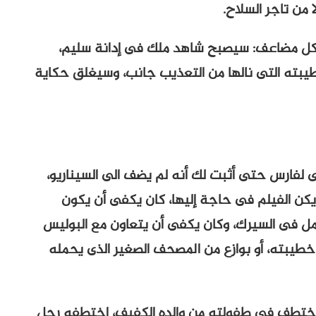
 من تاجر السلاح.
بشكل مضاعف: سيصبح شاهد ملك فى إدانة سليم،
ته التى نالها من التعذيب جانب، وسيغلق حكاية
دى لفارس حتى أثبت لك أنه لم يضف الى السيناريو،
يكن الفيلم فى حاجة إليها، كان يكفى أن يكون
مل فى السيرك، وكان يكفى أن يتعاون مع البوليس
طيبته، أو بوازع من المصحف الصغير الذى يحمله
 اختطف فى طفولته من والده الكفيف، اختطفه رجل