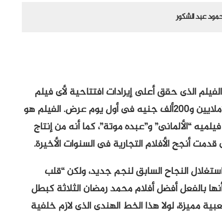
مود عبد الشكور
فيلم الذى حقق أعلى إيرادات افتتاحية لأى فيلم
عبر تاريخ هذه السينما العريق. يتحدثون عن 3ملايين و200ألف جنيه فى أول يوم عرض. الفيلم هو
لميه “الألمانى” و”عبده موتة”، كما أنه من إنتاج
 قدمت أنجح الأفلام التجارية فى السنوات الأخيرة.
ستغلال النجاح السابق لنجم جديد، ولكن “قلب
نها بالفعل أفضل أفلام محمد رمضان الثلاثة كبطل
ية مميزة، لولا هذا الخط الهندى الذى لازم خلفية