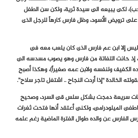
)، لكى يبيعه الى سيدة ثرية، ولكن سن الطفل
 على ترويض الأسود، وظل فارس كارهاً للرجل الذى
ليس إلا ابن عم فارس الذى كان يلعب معه فى
، إذ حانت التفاتة من فارس وهو يصوب مسدسه الى
لده الكفيف ولنفسه ولابن عمه صغيراً)، وهكذا أصبح
ه الخالدة “إذا أردت النجاح .. اشتغل تاجر سلاح”.
اشات سريعة دمجت بشكل سلس قى السرد، وصحيح
لعاطفى الميلودرامى، ولكنى أعتقد أنها فتحت ثغرات
فارس الفارس عن والده طوال الفترة الماضية رغم علمه