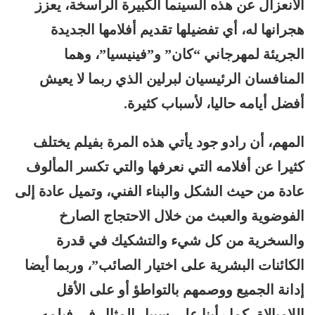
الانعزال عن هذه السينما الكبيرة الراسخة، يعزز
هجرانها له، أي تفضيلها تقديم أفلامها الجديدة
الجريئة لمهرجاني “كان” و”فينيسيا”، وهما
المنافسان الرئيسيان لبرلين الذي ربما لا يعيش
أفضل أيامه حاليا، لأسباب كثيرة.
المهم، أن رادو جود يأتي هذه المرة بفيلم يختلف
كثيرا عن أفلامه التي نعرفها والتي تكسر المألوف
عادة من حيث الشكل والبناء الفني، وتميل عادة إلى
الفوضوية والعبث من خلال الاحتجاج الصارخ
والسخرية من كل شيء والتشكيك في قدرة
الكائنات البشرية على اختيار الصائب”، وربما أيضا
إدانة الجميع ووصمهم بالتواطؤ أو على الأقل
اللامبالاة، كما رأينا على سبيل المثال في فيلمه