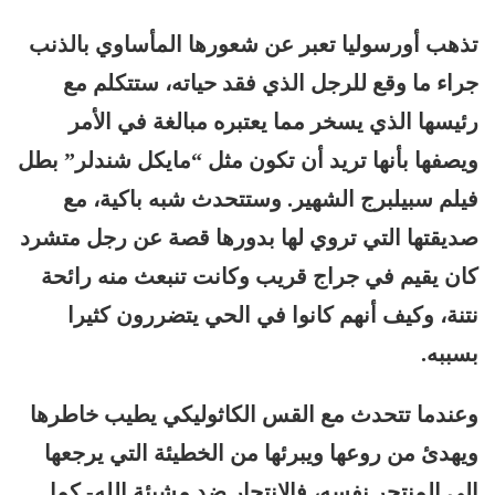
تذهب أورسوليا تعبر عن شعورها المأساوي بالذنب
جراء ما وقع للرجل الذي فقد حياته، ستتكلم مع
رئيسها الذي يسخر مما يعتبره مبالغة في الأمر
ويصفها بأنها تريد أن تكون مثل “مايكل شندلر” بطل
فيلم سبيلبرج الشهير. وستتحدث شبه باكية، مع
صديقتها التي تروي لها بدورها قصة عن رجل متشرد
كان يقيم في جراج قريب وكانت تنبعث منه رائحة
نتنة، وكيف أنهم كانوا في الحي يتضررون كثيرا
بسببه.
وعندما تتحدث مع القس الكاثوليكي يطيب خاطرها
ويهدئ من روعها ويبرئها من الخطيئة التي يرجعها
إلى المنتحر نفسه، فالانتحار ضد مشيئة الله- كما