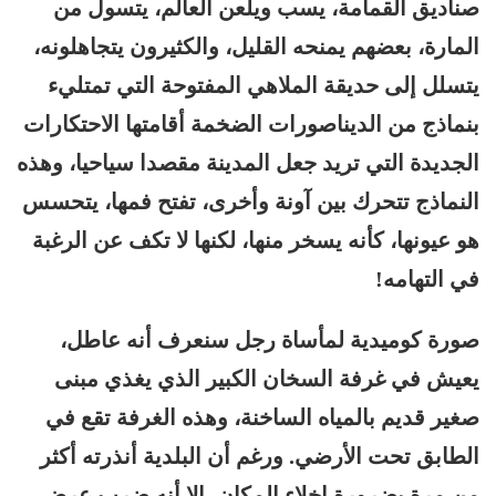
صناديق القمامة، يسب ويلعن العالم، يتسول من
المارة، بعضهم يمنحه القليل، والكثيرون يتجاهلونه،
يتسلل إلى حديقة الملاهي المفتوحة التي تمتليء
بنماذج من الديناصورات الضخمة أقامتها الاحتكارات
الجديدة التي تريد جعل المدينة مقصدا سياحيا، وهذه
النماذج تتحرك بين آونة وأخرى، تفتح فمها، يتحسس
هو عيونها، كأنه يسخر منها، لكنها لا تكف عن الرغبة
في التهامه!
صورة كوميدية لمأساة رجل سنعرف أنه عاطل،
يعيش في غرفة السخان الكبير الذي يغذي مبنى
صغير قديم بالمياه الساخنة، وهذه الغرفة تقع في
الطابق تحت الأرضي. ورغم أن البلدية أنذرته أكثر
من مرة بضرورة إخلاء المكان، إلا أنه ضرب عرض