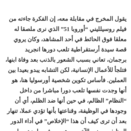
يقول المخرج في مقابلة معه، إن الفكرة جاءته من
فيلم روسيلليني “أوروبا 51” الذي نرى ملصقا له
معلقا فوق الحائط في أحد المشاهد، وكان يروي
قصة سيدة أرستقراطية تلعب دورها انجريد
برجمان، تعاني بسبب الشعور بالذنب بعد وفاة ابنها،
فتلجأ للأعمال الإنسانية، لكن التشابه يبدو بعيدا بين
العملين. فأساس تكوين شخصية أورسوليا هنا، هو
أنها وجدت نفسها تلعب دورا مباشرا من داخل
“النظام” الظالم، في حين أنها ضد الظلم، أي أن
وجودها في الوظيفة، وقناعتها بأنها تؤدي عملا، تنهار
بعد أن ترى كيف أن هذا “الإخلاص” في أداء الدور