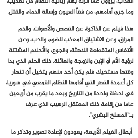
العذاب، يروون عما أنزله بهم زبانية النظام من تعذيب،
وما جرى أمامهم، من فقأ العيون وإسالة الدماء، والقتل.
هذا فيلم عن الذاكرة، عن القصص والأصوات، والدم
المراق، وعن الاشتياق المعذب للضوء، والحب، وعن
الأنفاس المتقطعة اللاهثة، والجوع، والأحلام المشتتة
لرؤية الأم أو الإبن والزوجة والعائلة. ذلك الحلم الذي بدا
وقتها مستحيلا، فلم يكن أحد منهم يتخيل أن تنهار
كل أعمدة القهر التي أقامها النظام القمعي في سوريا،
في لحظة واحدة من التاريخ وبعد ما يقرب من أربعين
عاما من إقامة ذلك المعتقل الرهيب الذي عرف
بـ”المسلخ البشري”.
أبطال الفيلم الأربعة، يعودون لإعادة تصوير وتذكر ما