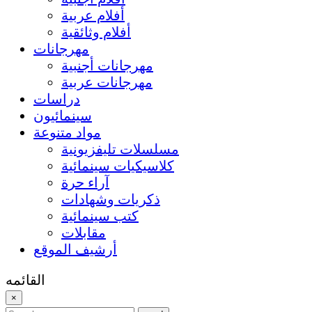
أفلام عربية
أفلام وثائقية
مهرجانات
مهرجانات أجنبية
مهرجانات عربية
دراسات
سينمائيون
مواد متنوعة
مسلسلات تليفزيونية
كلاسيكيات سينمائية
آراء حرة
ذكريات وشهادات
كتب سينمائية
مقابلات
أرشيف الموقع
القائمه
×