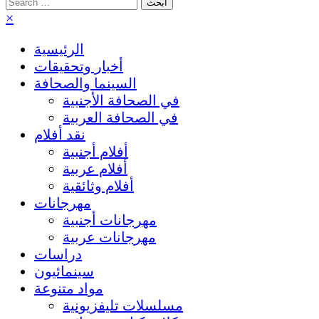
Search
for:
×
الرئيسية
أخبار وتحقيقات
السينما والصحافة
في الصحافة الأجنبية
في الصحافة العربية
نقد أفلام
أفلام أجنبية
أفلام عربية
أفلام وثائقية
مهرجانات
مهرجانات أجنبية
مهرجانات عربية
دراسات
سينمائيون
مواد متنوعة
مسلسلات تليفزيونية