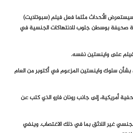
ستعرض الأحداث مثلما فعل فيلم (سبوتلايت)
سكار عام 2015 وتناول تغطية صحيفة بوسطن جلوب للانتهاكات الجنسية في
لفيلم على واينستين نفسه.
بشأن سلوك واينستين المزعوم في أكتوبر من العام
صحفية أمريكية، إلى جانب رونان فارو الذي كتب عن
ين بالسلوك الجنسي غير اللائق بما في ذلك الاغتصاب. وينفي