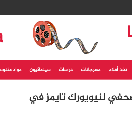
نقد أفلام
مهرجانات
دراسات
سينمائيون
مواد متنوع
حفي لنيويورك تايمز في