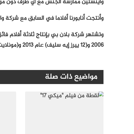
واينستين ممارسة الجنس مع أي طرف دون موا
وأنتجت أنابورنا أفلاما في السابق مع شركة وا
وتشتهر شركة بلان بي بإنتاج ثلاثة أفلام فائز
2006 و(12 ييرز إيه سليف) عام 2013 و(مونلايت) عام 2016.
مواضيع ذات صلة