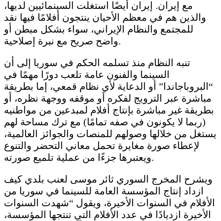
مع إيران. إيران أيضًا استغلت السينمائيين لديها،
والذين هم في معظم الأحيان ينتجون أفلامًا فيها نقد
للمجتمع والنظام الإيراني، سواء بشكل مبطن أو
واضح صريح مع نبرة إصلاحية.
تنبه النظام منذ تسلمه الحكم في سوريا إلى أن
السينما والفنون عامة تلعب دورًا مهمًا في
“البروباجاندا” أو الدعاية لأي نظام قمعي، إما بطريقة
مباشرة عبر الترويج لفكره أو موقفه ووجهة نظره، أو
بطريقة غير مباشرة بإنتاج أفلام لمبدعين من مواطنيه
(ربما لا يكونون في صفه تمامًا) مع ترك مساحة لهم
يستغل من خلالها وصولهم للمنصات والجوائز العالمية،
لإعطاء صورة مغايرة تحمل معاني التحضر والتنوع
ويعتبرها جزءًا من عملية تلميع صورته.
ويشرح المخرج السوري ثائر موسى لعنب بلدي كيف
ازداد إنتاج المؤسسة العامة للسينما في سوريا من
الأفلام في السنوات الأخيرة، ويقول “شهدت السنوات
الأخيرة ازديادًا في عدد الأفلام التي تنتجها المؤسسة،