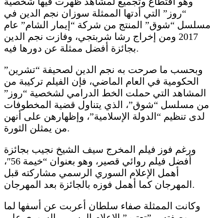
وهو اقتطاع وتجميع لمشاهد ظهرت فيها شخصية
“روز” التي أدتها الممثلة سوزان نجم الدين في
مسلسل “شوق” المنتج من شركة “إيمار الشام” عام
2017 ومن إخراج رشا شربتجي، وفازت نجم الدين
بجائزة أفضل ممثلة عن دورها فيه.
وبحسب ما صرحت به نجم الدين لصحيفة “تشرين”
الحكومية في العام الماضي، فإن الفيلم تركيبة من
المشاهد التي حملت الخط الدرامي لشخصية “روز”
من مسلسل “شوق”، الذي يتناول قضية المخطوفات
لدى تنظيم “الدولة الإسلامية”، وإظهارهن على أنهن
من يمثلن الثورة.
ورغم فوز فيلم المخرج سيف الشيخ نجيب بجائزة
أفضل فيلم روائي قصير، وهو بعنوان “خيمة 56″،
أهمل الإعلام السوري الرسمي مشاركته قبل
المهرجان كما أهمل فوزه بالجائزة بعد المهرجان.
وكانت الممثلة صفاء سلطان أعربت عن أسفها لما
وصفته بـ ”تعتيم” الإعلام الرسمي السوري على