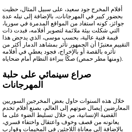
أفلام المخرج جود سعيد، على سبيل المثال، حظيت
بحضور كبير في المهرجانات، بالإضافة إلى نيله عدة
جوائز، كونه استفاد من المواقع المدمرة في سوريا،
التي شكلت بيئة ملائمة لتصوير أفلامه، فبدت ذات
قيمة فنية عالية، بحسب موسى، الذي يدحض هذا
التقييم معتبرًا أن الجمهور تأثر بمشاهد الدمار أكثر من
تأثره بالقصة أو بالإخراج، فجود يعطي في أفلامه
(ومنها مطر حمص) صكًا ببراءة النظام أمام ضحاياه.
صراع سينمائي على حلبة
المهرجانات
خلال هذه السنوات حاول بعض المخرجين السوريين
المعارضين إيصال صوتهم إلى العالم، بصنع أفلام تخدم
القضية الإنسانية، من خلال تسليط الضوء على ما
يعانونه من قصف وخوف واعتقال واختفاء قسري،
بالإضافة إلى معاناة اللاجئين في المخيمات وقوارب