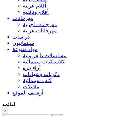
أفلام عربية
أفلام وثائقية
مهرجانات
مهرجانات أجنبية
مهرجانات عربية
دراسات
سينمائيون
مواد متنوعة
مسلسلات تليفزيونية
كلاسيكيات سينمائية
آراء حرة
ذكريات وشهادات
كتب سينمائية
مقابلات
أرشيف الموقع
القائمه
×