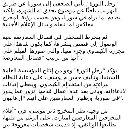
“رجل الثورة”. يأتي الصحفي إلى سوريا عن طريق
التهريب، باحثًا عن موضوع يحقق له الشهرة، ولكنه
يصدم بما يراه في سوريا، وهو بحسب رؤية المخرج
معاكس لما تنقله وسائل الإعلام الأجنبية.
ثم ينخرط الصحفي في فصائل المعارضة بغية
الوصول إلى قصص ينشرها، كما يكون شاهدًا على
مجزرة الكيماوي وجزء منها، والتي صورها الفيلم على
أنها من ترتيب “فصائل المعارضة”.
يؤكد “رجل الثورة” وهو من إنتاج المؤسسة العامة
للسينما، وتأليف حسن م يوسف، على دعاية النظام
ببراءته من استخدام الكيماوي، ويعطي إثباتات
لادعاءاته، ويأتي بعد عدة أعمال قدمها أنزور عما يدور
في سوريا، وإظهار المعارضين على أنهم “إرهابيون”.
من وجهة نظر المخرج ثائر موسى، فإن “أفلام
المخرجين المعارضين امتازت، على الرغم من قلتها،
بطابعها الوثائقي، إذ قدمت شخصيات معروفة بين