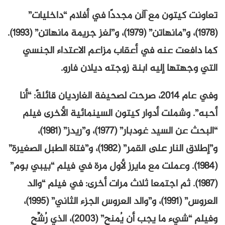
تعاونت كيتون مع آلن مجددًا في أفلام “داخليات”
(1978)، و”مانهاتن” (1979)، و”لغز جريمة مانهاتن” (1993).
كما دافعت عنه في أعقاب مزاعم الاعتداء الجنسي
التي وجهتها إليه ابنة زوجته ديلان فارو.
وفي عام 2014، صرحت لصحيفة الغارديان قائلةً: “أنا
أحبه”. وشملت أدوار كيتون السينمائية الأخرى فيلم
“البحث عن السيد غودبار” (1977)، و”ريدز” (1981)،
و”إطلاق النار على القمر” (1982)، و”فتاة الطبل الصغيرة”
(1984). وعملت مع مايرز لأول مرة في فيلم “بيبي بوم”
(1987). ثم اجتمعا ثلاث مرات أخرى: في فيلم “والد
العروس” (1991)، و”والد العروس الجزء الثاني” (1995)،
وفيلم “شيء ما يجب أن يُمنح” (2003)، الذي رُشِّح