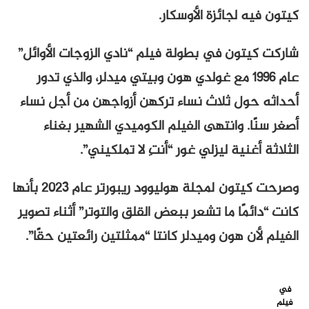
كيتون فيه لجائزة الأوسكار.
شاركت كيتون في بطولة فيلم “نادي الزوجات الأوائل”
عام ١٩٩٦ مع غولدي هون وبيتي ميدلر، والذي تدور
أحداثه حول ثلاث نساء تركهن أزواجهن من أجل نساء
أصغر سنًا. وانتهى الفيلم الكوميدي الشهير بغناء
الثلاثة أغنية ليزلي غور “أنتِ لا تملكيني”.
وصرحت كيتون لمجلة هوليوود ريبورتر عام ٢٠٢٣ بأنها
كانت “دائمًا ما تشعر ببعض القلق والتوتر” أثناء تصوير
الفيلم لأن هون وميدلر كانتا “ممثلتين رائعتين حقًا”.
في
فيلم