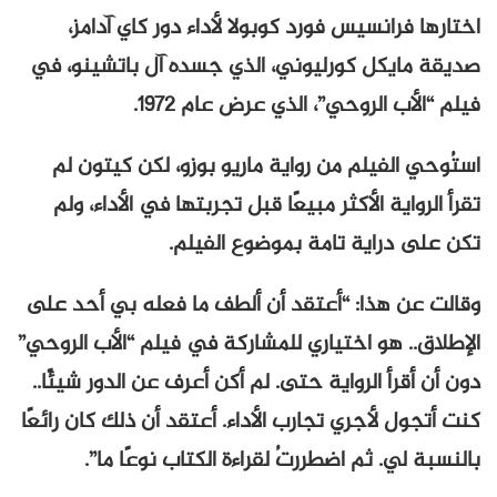
اختارها فرانسيس فورد كوبولا لأداء دور كاي آدامز،
صديقة مايكل كورليوني، الذي جسده آل باتشينو، في
فيلم “الأب الروحي”، الذي عرض عام ١٩٧٢.
استُوحي الفيلم من رواية ماريو بوزو، لكن كيتون لم
تقرأ الرواية الأكثر مبيعًا قبل تجربتها في الأداء، ولم
تكن على دراية تامة بموضوع الفيلم.
وقالت عن هذا: “أعتقد أن ألطف ما فعله بي أحد على
الإطلاق.. هو اختياري للمشاركة في فيلم “الأب الروحي”
دون أن أقرأ الرواية حتى. لم أكن أعرف عن الدور شيئًا..
كنت أتجول لأجري تجارب الأداء. أعتقد أن ذلك كان رائعًا
بالنسبة لي. ثم اضطررتُ لقراءة الكتاب نوعًا ما”.