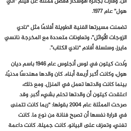
آلن. وفازت بجائزة الأوسكار لأفضل ممثلة عن فيلم “آني
هول” عام 1977.
تضمنت مسيرتها الفنية الطويلة أفلامًا مثل “نادي
الزوجات الأوائل”، وتعاونات متعددة مع المخرجة نانسي
مايرز، وسلسلة أفلام “نادي الكتاب”.
وُلدت كيتون في لوس أنجلوس عام ١٩٤٦ باسم ديان
هول، وكانت أكبر أربعة أبناء. كان والدها مهندسًا مدنيًا،
بينما كانت والدتها تعمل في المنزل. ومع ذلك،
اعتقدت كيتون أن والدتها تحلم بشيء أكبر. وقد
صرحت الممثلة عام ٢٠٠٤ بقولها: “ربما كانت تتمنى
في قرارة نفسها أن تصبح فنانة من نوع ما. كانت
تغني، وتعزف على البيانو. كانت جميلة. كانت داعمة