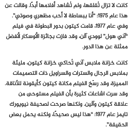
كانت لا تزال تُقلقها، ولم تُشاهد أفلامها أبدًا. وقالت عن
هذا عام ١٩٧٥: “أنا ببساطة لا أحب مظهري وصوتي”.
وفي عام ١٩٧٧، قامت كيتون بدور البطولة في فيلم
“آني هول” لوودي آلن، وقد فازت بجائزة الأوسكار لأفضل
ممثلة عن هذا الدور.
كانت خزانة ملابس آني تُحاكي خزانة كيتون، مليئة
بملابس الرجال والسترات والسراويل ذات التصميمات
المميزة، وقد رسّخ الفيلم مكانة كيتون كأيقونة للأناقة.
وقد سرت اشاعات كثيرة بأن الفيلم مستوحى من
علاقة كيتون وآلين. ولكنها صرحت لصحيفة نيويورك
تايمز عام ١٩٧٧: “هذا ليس صحيحًا، ولكنه يحمل بعض
الحقيقة”.