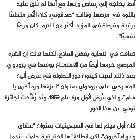
أنها بحاجة إلى إنقاص وزنها، مع أنها لم تُلقِ عليه
باللوم في مرضها. وقالت: “صدقوني، كان الأمر متعلقًا
برغبة مُفرطة في المزيد. أكثر من اللازم. كان مرضًا
نفسيًا”.
تعافت في النهاية بفضل العلاج، لكنها قالت إن الشره
المرضي حرمها أيضًا من الاستمتاع بوقتها في برودواي.
بعد ذلك، لعبت كيتون دور البطولة في عرض ألين
المسرحي على برودواي بعنوان “اعزفها مرة أخرى يا
سام”، والذي عُرض لأول مرة عام ١٩٦٩. وثد رُشِّحت لجائزة
توني عن هذا الدور.
كان أول فيلم لها في السبعينيات بعنوان “عشاق
وغرباء آخرون”، لكن انطلاقتها الحقيقية جاءت عندما