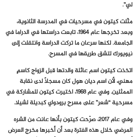
لي”.
مثّلت كيتون في مسرحيات في المدرسة الثانوية،
وبعد تخرجها عام ١٩٦٤، تابعت دراستها في الدراما في
الجامعة. لكنها سرعان ما تركت الدراسة وانتقلت إلى
نيويورك لتشق طريقها في المسرح.
اتخذت كيتون اسم عائلة والدتها قبل الزواج كاسمٍ
مهني، لأن اسم ديان هول كان مسجلاً لدى نقابة
الممثلين. وفي عام ١٩٦٨، اختيرت كيتون للمشاركة في
مسرحية “شعر” على مسرح برودواي كبديلة لشيلا.
وفي عام ٢٠١٧، صرّحت كيتون بأنها عانت من الشره
المرضي خلال هذه الفترة بعد أن أخبرها مخرج العرض