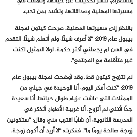
إنستغرام، تنشر تحديثات عن حياتها، وتأملات في
مسيرتها المهنية وصداقاتها، وتشيد بمن تحب.
بالنظر إلى مسيرتها المهنية، صرحت كيتون لمجلة
بيبول عام ٢٠١٩: “لا أعرف شيئًا، ولم أتعلم شيئًا. التقدم
في السن لم يجعلني أكثر حكمة. لولا التمثيل لكنت
غير متأقلمة مع المجتمع”.
لم تتزوج كيتون قط. وقد أوضحت لمجلة بيبول عام
٢٠١٩: “كنت أفكر اليوم، أنا الوحيدة في جيلي من
الممثلات التي عاشت عزباء طوال حياتها. أنا سعيدة
جدًا لأنني لم أتزوج. أنا غريبة الأطوار. أتذكر في
المدرسة الثانوية، أن شابًا اقترب مني وقال: “ستكونين
زوجة صالحة يومًا ما”. ففكرت: “لا أريد أن أكون زوجة.