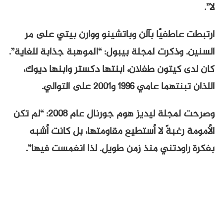
لا”.
ارتبطت عاطفيًا بآلن وباتشينو ووارن بيتي على مر
السنين. وذكرت لمجلة بيبول: “الموهبة جذابة للغاية”.
كان لدى كيتون طفلان، ابنتها دكستر وابنها ديوك،
اللذان تبنتهما عامي ١٩٩٦ و٢٠٠١ على التوالي.
وصرحت لمجلة ليديز هوم جورنال عام ٢٠٠٨: “لم تكن
الأمومة رغبةً لا أستطيع مقاومتها، بل كانت أشبه
بفكرة راودتني منذ زمن طويل. لذا انغمست فيها”.