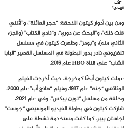
“الأب
الروحي”
ومن بين أدوار كيتون اللاحقة: “حجر العائلة”، و”لأنني
قلت ذلك”، و”البحث عن دوري”، و”نادي الكتاب” (والجزء
الثاني منه)، و”بومز”. وظهرت كيتون في مسلسل
تلفزيوني نادر بدور البطولة في المسلسل القصير “البابا
الشاب” على قناة HBO عام ٢٠١٦.
عملت كيتون أيضًا كمخرجة، حيث أخرجت الفيلم
الوثائقي “جنة” عام ١٩٨٧، وفيلم “هانج أب” عام ٢٠٠٠،
وحلقة من مسلسل “توين بيكس”. وفي عام ٢٠٢١،
شاركت كيتون في بطولة الفيديو الموسيقي “جوست”
لجاستن بيبر. كما كانت مستخدمة نشطة على