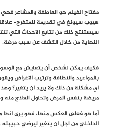
مفتاح الفيلم هو العاطفة والمشاعر فهي سر
هيوب سيونغ في تقديمة للمتفرج- علاقة الب
سيستنتج ذلك من تتابع الاحداث التي تنت
النهاية من خلال الكشف عن سبب مرضة.
فكيف يمكن لشخص أن يتعايش مع الوسواس
بالمواعيد والنظافة وترتيب الاغراض ويق
اي مشكلة من ذلك ولا يريد ان يتغير؟ وهذا 
مريضة بنفس المرض وتحاول العلاج منه ول
أما هو فعلى العكس منها، فهو يرى انها م
الداخلي من اجل ان يتغير ليرضي حبيبته