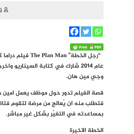
ز
“
رجل الخطة”
The Plan Man
فيلم دراما ك
عام
2014
شارك في كتابة السيناريو واخر
وجي مين هان.
قصة الفيلم تدور حول موظف يعمل امين 
فتطلب منه ان يُعالج من مرضة لتقوم فت
بمساعدته في التغيُر بشكل غير مباشر.
الخطة الاخيرة