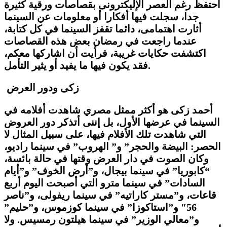
أحتفظ رغم العصر الإليكترونى بقصاصات ورقية كثيرة
جدا، سجلت فيها أفكارا أو معلومات عن السينما
أثارت اهتمامى، دائما تقفز السينما في كل كتابة،
عندما راجعت في رمضان بعض هذه القصاصات
اكتشفت حكايات غريبة، فرأيت أن اشاركها معكم،
فقد يكون فيها ما يفيد أو يثير التأمل.
زكى ودور العرض
أحمد زكى هو أكثر ممثل مصري شاهدت أفلامه في
السينما في عرضها الأول، بل إننى أتذكر دور العروض
التي شاهدت تلك الأفلام فيها، على سبيل المثال لا
الحصر: البيضة والحجر” و” الهروب” في سينما راديو،
وكان الصوت في دار العرض وقتها في حالة بائسة،
“كابوريا” في سينما بيجال، و”أرض الخوف” و”أيام
السادات” في سينما مترو التي أصبحت اليوم أربع
قاعات، و”مستر كاراتيه” في سينما ريفولى، و”ناصر
56″ و”استاكوزا” في سينما كوزموس، و”حليم”
و”معالي الوزير” في سينما هيلتون رمسيس. ولا