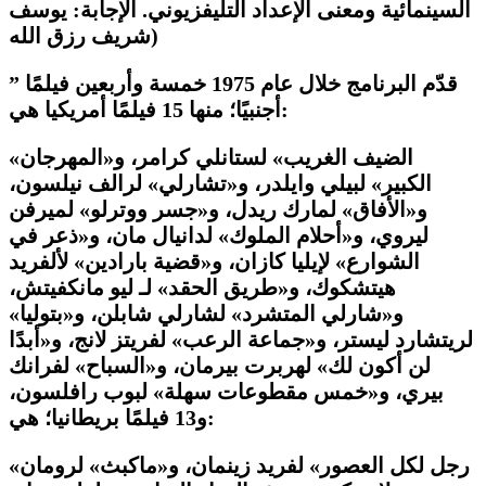
السينمائية ومعنى الإعداد التليفزيوني. الإجابة: يوسف
شريف رزق الله)
” قدّم البرنامج خلال عام 1975 خمسة وأربعين فيلمًا
أجنبيًا؛ منها 15 فيلمًا أمريكيا هي:
«الضيف الغريب» لستانلي كرامر، و«المهرجان
الكبير» لبيلي وايلدر، و«تشارلي» لرالف نيلسون،
و«الأفاق» لمارك ريدل، و«جسر ووترلو» لميرفن
ليروي، و«أحلام الملوك» لدانيال مان، و«ذعر في
الشوارع» لإيليا كازان، و«قضية بارادين» لألفريد
هيتشكوك، و«طريق الحقد» لـ ليو مانكفيتش،
و«شارلي المتشرد» لشارلي شابلن، و«بتوليا»
لريتشارد ليستر، و«جماعة الرعب» لفريتز لانج، و«أبدًا
لن أكون لك» لهربرت بيرمان، و«السباح» لفرانك
بيري، و«خمس مقطوعات سهلة» لبوب رافلسون،
و13 فيلمًا بريطانيا؛ هي:
«رجل لكل العصور» لفريد زينمان، و«ماكبث» لرومان