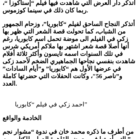
أتذكر دار العرض التي شاهدت فيها فيلم “إستاكوزا “،
ربما كان ذلك في سينما كوزموس.
أتذكر النجاح الساحق لفيلم “كابوريا”، وزحام الجمهور
من الشباب، كما تحولت قصة الشعر التي ظهر بها
زكى في الفيلم الى موضة تحمل اسم كابوريا، رغم
أنها أصلا قصة شعر اشتهر بها ملاكم أمريكي شرس
في تلك السنوات اسمه تايسون وأكثر ثلاثة أفلام
شاهدت بنفسي نجاحها الجماهيري الضخم لأحمد زكى
في عرضها الأول هم “كابوريا” و”أيام السادات”
و”ناصر 56″، وكانت الحفلات التي حضرتها كاملة
العدد.
احمد زكي في فيلم “كابوريا”
الخادمة والواقع
من أطرف ما ذكره محمد خان في ندوة “مشوار نجم
” التي أدرتها في معرض القاهرة الدولي للكتاب يوم