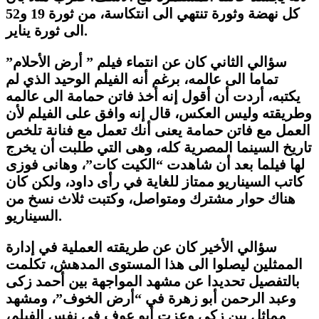
كل نهضة وثورة تنتهي الى انتكاسة، من ثورة 19 و52
الى ثورة يناير.
سؤالي الثاني كان عن انتماء فيلم ” أرض الأحلام”
تماما الى عالمه، برغم أنه الفيلم الوحيد الذي لم
يكتبه، أردت أن أقول إنه أخذ فاتن حمامة الى عالمه
وطريقته وليس العكس، قال إنه وافق على الفيلم لأن
العمل مع فاتن حمامة يعنى أنك تعمل مع فنانة تلخص
تاريخ السينما المصرية كله، وهى التي طلبت أن يخرج
لها فيلما بعد أن شاهدت “الكيت كات”، وهانى فوزى
كاتب السيناريو ممتاز للغاية في رأى داود، ولكن كان
هناك حوار مشترك ومتواصل، وكتبت ثلاث نسخ من
السيناريو.
سؤالي الأخير كان عن طريقته العملية في إدارة
الممثلين ليصلوا الى هذا المستوى المدهش، تكلمت
بالتفصيل تحديدا عن مشهد المواجهة بين أحمد زكى
وعبد الرحمن أبو زهرة في “أرض الخوف”، ومشهد
مماثل بين زكى وعزت أبو عوف في نفس الفيلم،