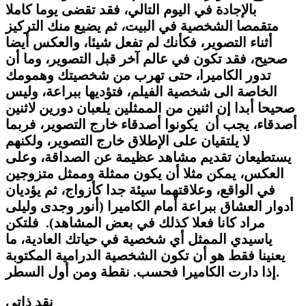
بالإجادة في اليوم التالي، فقد تقضى يوما كاملا
متقمصا الشخصية في البيت، ثم يضيع منك التركيز
أثناء التصوير، فكأنك لم تفعل شيئا، والعكس أيضا
صحيح، فقد تكون في عالم آخر قبل التصوير، وما أن
تدور الكاميرا، حتى تهرب من شخصيتك وهمومك
الخاصة الى شخصية الفيلم، فتؤديها ببراعة، وليس
صحيحا أبدا إن اثنين من الممثلين يلعبان دورين لاثنين
أصدقاء، يجب أن يكونوا أصدقاء خارج التصوير، فربما
لا يلتقيان على الإطلاق خارج التصوير، ولكنهم
يستطيعان تقديم مشاهد عظيمة عن الصداقة، وعلى
العكس، يمكن مثلا أن يكون ممثلة وممثل متزوجين
في الواقع، وعلاقتهما سيئة جدا كأزواج، ثم يؤديان
أدوار العشاق ببراعة أمام الكاميرا (أنور وجدى وليلى
مراد كانا فعلا كذلك في بعض المشاهد). فلتكن
ياسيدي الممثل أي شخصية في حياتك العادية، ما
يعنينا فقط هو أن تكون الشخصية الدرامية المكتوبة
إذا دارت الكاميرا فحسب. نقطة ومن أول السطر.
نقد ذاتي