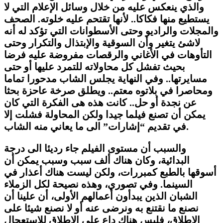
والذي ينعكس عليه من خلال وسائل الإعلام التي لا
يستطيع منها فكاكا.. لأنها تقتحم عليه خلوته. الصحف
والمجلات والراديو وحتى الأسطوانات التي تؤكد له أنه
لاشئ يتغير وأن السوقية والإبتذال والتكرار وحتى
التأوهات في الأغاني والرقصات مفروضة عليه فرضا
بحيث تفشل كل محاولاته للتمرد عليها أو حتى
مسايرتها.. وفي النهاية يجلس الشاب مدحورا تماما
ومحاصرا في بلاتوه معتم.. ويطلق صرخة عاحزة بحثا
عن نجدة أو حل.. كانت هذه هى الفكرة التي كان
يمكن أن تصنع فيلما جيدا ولكن المحاولة فشلت إلا
في تقديم “إشارات” الى ما يعاني منه الشاب.
والسبب أن مستوى الفيلم جاء رديئا الى درجة
البدائية، وكان هناك ألف سبب وسبب يمكن أن
أسوقها بالطبع كمبررات، ولكن ليست هناك أعذار في
السينما. وفي تصوري، وهذه نصيحة لكل الزملاء
الشبان الذين يبدأون أعمالهم الأولى، أن علينا أن
نصنع ما نقتنع به ونرضى عنه أو لا نصنع شيئا على
الإطلاق، فليس هناك داع على الإطلاق للإستعجال