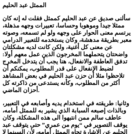
الممثل عبد الحليم
سألنى صديق عن عبد الحليم كممثل فقلت له إنه كان
ممثلا جيدا وموهوبا وحساسا، تعبيرات وجهه مذهلة،
يرتسم معنى الحوار على وجهه ولو لم تسمعه
، وصوته
معبر بطريقة مدهشة،
وكان يستخدمه للتعبير الدرامي
عن معنى كل أغنية
، ولكن كانت لديه مشكلتان
واضحتان يتحملهما المخرجون الذين عمل معهم أولا:
تدفق العاطفة والانفعال، هنا يجب أن يتدخل المخرج
لضبط الإنفعال على قدر المطلوب، يمكنكم أن
تلاحظوا مثلا أن حزن عبد الحليم في بعض المشاهد
أكثر من المطلوب، وكأنه يستدعى من ذاكرته كل
أحزان الماضي.
وثانيا: طريقته في استخدام يديه وأصابعه في التعبير،
وبالذات إصبعه السبابة الذي يشير به للممثل أمامه،
عاطف سالم ممن انتبهوا الى هذه المشكلة، وكان
يوقف التصوير في “يوم من عمري” حتى يتوقف عبد
الحليم عن الإشارة تجاه الممثل أمامه، لأن السينما لا