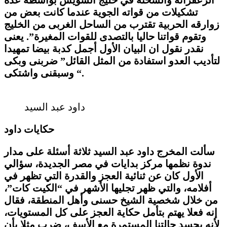
تشكيلات من قواته الجوية عندما كانت بعض من
زوارقه الحربية تقترب من الساحل الغربى من الخليج
وتقوم قواتنا حاليا بالتصدى للقوات المغيرة”. يعنى
نقدر نقول ان البيان الأول أجمل كدبة بيضا تمهيدا
لتأديب العدو استفادة من المثل القائل” ضربنى وبكى
وسبقنى واشتكى “.
داود عبد السيد
حكايات داود
سألت المخرج داود عبد السيد ثلاثة أسئلة على مدار
ندوة نظمها مركز بدايات في مصر الجديدة، سؤالي
الأول كان عن ثنائية العجز والقدرة التي تظهر في
أفلامه، والتي ظهر تجليها الأشهر في “الكيت كات”،
من خلال شخصية الشيخ حسنى وأهل المنطقة، فقال
إنه فعلا يهتم بتأمل حكاية العجز على كل المستويات،
لأنه يجسد حالتنا المستمرة مع الأسف، ضرب مثلا بأن