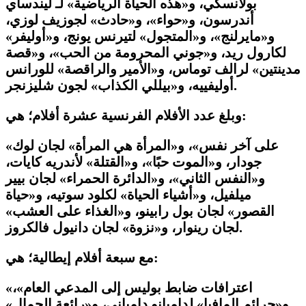
بولانسكي، و«هذه الحياة الرياضية» لـ ليندساي
أندرسون، و«حواء»، و«حادث» لجوزيف لوزي،
و«مايرلنج»، و«المتجول» لتيرنس يونج، و«أوليفر»
لكارول ريد، و«جوني المحرومة من الحب»، و«قصة
مدينتين» لرالف توماس، و«الأمير والراقصة» للورانس
أوليفييه، و«بيللي الكذاب» لجون شليزنجر.
وبلغ عدد الأفلام الفرنسية عشرة أفلام؛ هي:
«على آخر نفس»، و«المرأة هي المرأة» لجان لوك
جودار، و«الموت حبًا»، و«القتلة» لأندريه كايات،
و«النفس الثاني»، و«الدائرة الحمراء» لجان بيير
ميلفيل، و«أشياء الحياة» لكلود سوتيه، و«حياة
القصور» لجان بول رابينو، و«الغذاء على العشب»
لجان رينوار، و«نزوة» لجان دانيول فالكروز.
مع سبعة أفلام إيطالية؛ هي:
«اعترافات ضابط بوليس إلى المدعي العام»،
و«جرائم المافيا» لداميانو دامياني، و«رائعة الجمال»