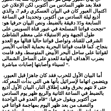
فعلا بعد ظهر السادس من أكتوبر، لكن الإعلان عن
اكتمال العبور كان في البيان العسكري رقم 7، والذي
أذيع ليلة السادس من أكتوبر، وتحديدا في الساعة
السابعة و35 دقيقة بالضبط، ونص البيان حرفيا هو:
“نجحت قواتنا المسلحة في عبور قناة السويس على
طول الجبهة وتم الاستيلاء على معظم الشاطئ
الشرقى للقناة، وتواصل قواتنا حاليا قتالها مع العدو
بنجاح، كما قامت قواتنا البحرية بحماية الجانب الأيسر
لقواتنا على ساحل البحر الأبيض المتوسط، وقد قامت
بضرب الأهداف الهامة للعدو على الساحل الشمالى
لسيناء وأصابتها إصابات مباشرة “.
أما البيان الأول للحرب فقد كان جاهزا قبل العبور،
ويتضمن اتهاما لإسرائيل بأنها هي التي بدأت المعركة،
حتى لا نتهم بخرق وقف إطلاق النار، البيان الأول أذيع
بالضبط في الساعة الثانية والربع ظهر يوم السادس
من أكتوبر ويقول حرفيا: “قام العدو في الواحدة
والنصف من بعد ظهر اليوم بمهاجمة قواتنا في
الزعفرانة والسخنة في خليج السويس بواسطة عدة