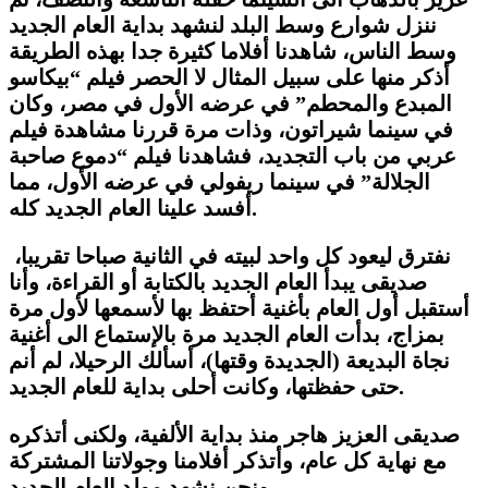
ننزل شوارع وسط البلد لنشهد بداية العام الجديد
وسط الناس، شاهدنا أفلاما كثيرة جدا بهذه الطريقة
أذكر منها على سبيل المثال لا الحصر فيلم “بيكاسو
المبدع والمحطم” في عرضه الأول في مصر، وكان
في سينما شيراتون، وذات مرة قررنا مشاهدة فيلم
عربي من باب التجديد، فشاهدنا فيلم “دموع صاحبة
الجلالة” في سينما ريفولي في عرضه الأول، مما
أفسد علينا العام الجديد كله.
نفترق ليعود كل واحد لبيته في الثانية صباحا تقريبا،
صديقى يبدأ العام الجديد بالكتابة أو القراءة، وأنا
أستقبل أول العام بأغنية أحتفظ بها لأسمعها لأول مرة
بمزاج، بدأت العام الجديد مرة بالإستماع الى أغنية
نجاة البديعة (الجديدة وقتها)، أسألك الرحيلا، لم أنم
حتى حفظتها، وكانت أحلى بداية للعام الجديد.
صديقى العزيز هاجر منذ بداية الألفية، ولكنى أتذكره
مع نهاية كل عام، وأتذكر أفلامنا وجولاتنا المشتركة
ونحن نشهد مولد العام الجديد.