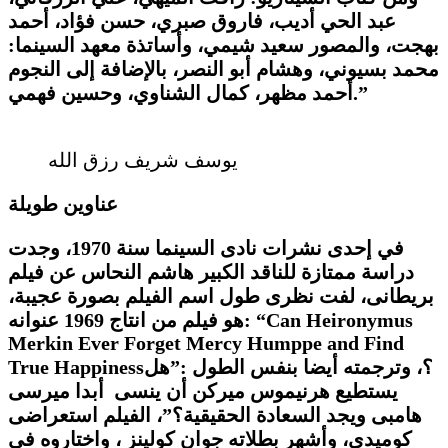
عبد الحي أديب، فاروق صبري، حسن فؤاد، أحمد
بهجت، والمصور سعيد شيمي، وأساتذة معهد السينما:
محمد بسيوني، وهشام أبو النصر، بالإضافة إلى النجوم
أحمد مظهر، كمال الشناوي، وحسين فهمي.”
يوسف شريف رزق الله
عناوين طويلة
في إحدى نشرات نادى السينما سنة 1970، وجدت
دراسة ممتازة للناقد الكبير هاشم النحاس عن فيلم
بريطانى، لفت نظرى طول اسم الفيلم بصورة عجيبة،
Can Heironymus
هو فيلم من انتاج 1969 عنوانه: “
Merkin Ever Forget Mercy Humppe and Find
؟
، وترجمته أيضا بنفس الطول :”هل
True Happiness
يستطيع هرنيموس ميركن أن ينسى أبدا ميرسى
هامبى ويجد السعادة الحقيقية؟”، الفيلم استعراضى
كوميدى، وأشهر بطلاته جوان كولينز ، واختاروه في