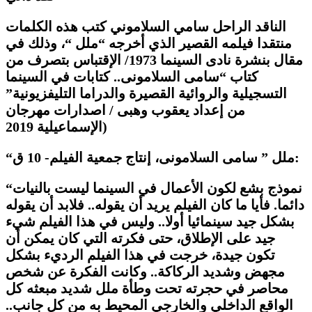
الناقد الراحل سامي السلاموني كتب هذه الكلمات
منتقدا فيلمه القصير الذي أخرجه “ملل “، وذلك في
مقال بنشرة نادى السينما 1973/ الإقتباس بتصرف من
كتاب “سامى السلامونى.. كتابات في السينما
التسجيلية والروائية القصيرة والدراما التليفزيونية”
من إعداد يعقوب وهبى / اصدارات مهرجان
الإسماعيلية 2019)
“ملل ” سامى السلامونى، إنتاج جمعية الفيلم- 10 ق:
“نموذج بشع لكون الأعمال في السينما ليست بالنيات
دائما. فأيا ما كان الفيلم يريد أن يقوله.. فلابد أن يقوله
بشكل جيد سينمائيا أولا.. وليس في هذا الفيلم شيء
جيد على الإطلاق، حتى فكرته التي كان يمكن أن
تكون جيدة، خرجت في هذا الفيلم الرديء بشكل
مجهض وشديد الركاكة.. وكانت الفكرة عن شخص
محاصر في حجرته تحت وطأة ملل شديد مبعثه كل
الواقع الداخلي والخارجي المحيط به من كل جانب..