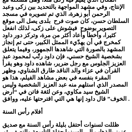
الإنتاج، وفي مشهد المواجهة بالتحديد بين زكى وعبد
الرحمن أبو زهرة، الذي تم تصويره في مسجد
السلطان حسن، كان صوت فرح بلدى يصل الى موقع
التصوير بوضوح فيشوش على زكى، لذلك انفعل
كثيرا، وأخطأ وأعاد أكثر من مرة، وتركز دور داود
كمخرج في أن يهدّيء الممثل الكبير، حتى تم إنجاز
المشهد بالصورة التي شاهدها الجمهور، وفيما يتعلق
بشخصية الشيخ حسني، فإن داود رتّب لمحمود عبد
العزيز الجلوس مع رجل ضرير، شاهده داود وهو يقرأ
القرآن في عزاء والد الناقد طارق الشناوي، وظهر
المقرء بنفسه في بعض مشاهد الفيلم، هذا هو
المصدر الذي استلهم منه عبد العزيز الشخصية وليس
الشيخ سيد مكاوي، وعن لثغة فاتن في “أرض
الخوف” قال داود إنها هي التي اقترحتها عليه، ووافق .
أفلام رأس السنة
ظللت لسنوات أحتفل بليلة رأس السنة مع صديق
عزيز بالذهاب الى السينما حفلة التاسعة والنصف، ثم