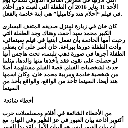
الأحد 31 يناير 2016 أن الطفلة التي لعبت دور أحلام
في فيلم “أحلام هند وكاميليا” هي ابنة خادمة بالفعل.
كان خان في زيارة لمنزل صديقه المثقف اليسارى
الكبير محمد سيد أحمد، وهناك وجد الطفلة التي
رحبت أمها الخادمة بأن تعمل ابنتها في فيلم سينمائي،
وأدت الطفلة دورها ببراعة. خان أصر على أن يعطى
الطفلة أجرها في صورة ذهب تلبسه، تحت هاجس أنها
لو حصلت على نقود، فقد يأخذها منها والدها، مثلما
حدث لشخصيات الفيلم. قصة الفيلم مستلهمة أصلا
من شخصية خادمة ومربية محمد خان، وكان اسمها
هند أيضا. السينما تأخذ من الواقع، والواقع يأخذ من
السينما
أخطاء شائعة
من الأخطاء الشائعة في أفلام ومسلسلات حرب
أكتوبر اذاعة بيان العبور في عز الظهر وفي النهار، مع
أن بيان العبور ليس هو البيان الأول، لقد بدأ العبور