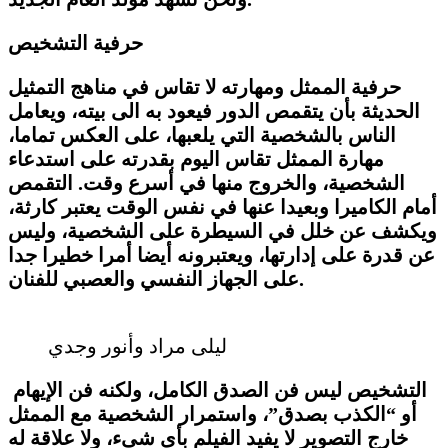
حرفية التشخيص
حرفية الممثل ومهارته لا تقاس في مناهج التمثيل
الحديثة بأن يتقمص الدور فيعود به الى بيته، ويعامل
الناس بالشخصية التي يلعبها، على العكس تماما،
مهارة الممثل تقاس اليوم بقدرته على استدعاء
الشخصية، والخروج منها في أسرع وقت. التقمص
أمام الكاميرا وبعيدا عنها في نفس الوقت يعتبر كارثة،
ويكشف عن خلل في السيطرة على الشخصية، وليس
عن قدرة على إدارتها، ويعتبرونه أيضا أمرا خطيرا جدا
على الجهاز النفسي والعصبي للفنان.
ليلى مراد وأنور وجدي
التشخيص ليس فن الصدق الكامل، ولكنه فن الإيهام
أو “الكذب بصدق”، واستمرار الشخصية مع الممثل
خارج التصوير لا يفيد الفيلم بأى شىء، ولا علاقة له