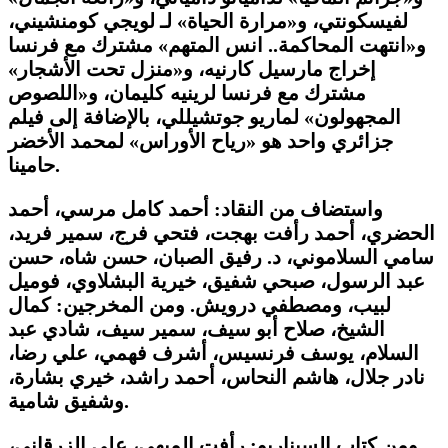
لفيسكونتي، و«مرارة الحياة» لـ لويجي كومنشيني،
و«انتهت المحاكمة.. انس المتهم» مشترك مع فرنسا
إخراج مارسيل كارنيه، و«منزل تحت الأشجار»
مشترك مع فرنسا لرينيه كليمان، و«اللصوص
المجهولون» لماريو جوتشيللي، بالإضافة إلى فيلم
جزائري واحد هو «رياح الأوراس» لمحمد الأخضر
حامينا.
واستضاف من النقاد: أحمد كامل مرسي، أحمد
الحضري، أحمد رأفت بهجت، فتحي فرج، سمير فريد،
سامي السلاموني، د. رفيق الصبان، حسن شاه، حسن
عبد الرسول، صبحي شفيق، خيرية البشلاوي، فوميل
لبيب، ومصطفي درويش. ومن المخرجين: كمال
الشيخ، صلاح أبو سيف، سمير سيف، شادي عبد
السلام، يوسف فرنسيس، أشرف فهمي، علي رضا،
نادر جلال، هاشم النحاس، أحمد راشد، خيري بشارة،
وشفيق شامية.
ومن كتاب السيناريو: رأفت الميهي، علي الزرقاني،