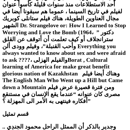
أحد الاستطلاعات منذ سنوات قليلة كأسوأ عنوان
لفيلم في تاريخ السينما ، عموما هم سبقونا أيضا في
مجال العناوين الطويلة، هناك فيلم ستانلى كوبريك
Dr. Strangelove or: How I Learned to Stop
الشهير
، ” دكتور
Worrying and Love the Bomb (1964
سترانجلاف أو كيف تعلمت أن أتوقف عن القلق
Everything you
وأحب القنبلة”، وفيلم وودى ألن
always wanted to know about sex and were afraid
Borat , Cultural
، والفيلم الهزلى
????
to ask
learning of America for make great benefit
وهناك أيضا فيلم
glorious nation of Kazakhstan
The English Man Who Went up a Hill but Came
ومن فترة قصيرة عرض فيلم
down a Mountain
مصرى كان عنوانه “عندما يقع الإنسان في مستنقع
أفكاره فينتهى به الأمر الى المهزلة ؟”
قسم تمثيل
.. وجدير بالذكر أن الممثل الراحل محمود الجندي