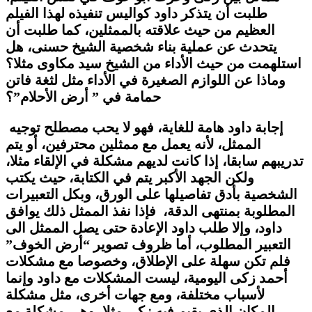
طلبت أن يتذكر داود كواليس تنفيذه لهذا الفيلم
العظيم من حيث علاقته بالممثلين، كما طلبت أن
يتحدث عن عملية بناء شخصية الشيخ حسنى، هل
استلهمت من حيث الأداء من الشيخ سيد مكاوى مثلا؟
وماذا عن اللوازم الصغيرة في الأداء مثل لثغة فاتن
حمامة في ” أرض الأحلام”؟
إجابة داود هامة للغاية، فهو لا يحب مصطلح توجيه
الممثل، لأنه يعمل مع ممثلين محترفين، أو يتم
تدريبهم سابقا، إذا كانت لديهم مشكلة في الإلقاء مثلا،
ولكن الجهد الأكبر يتم في الكتابة، حيث يكتب
الشخصية بأدق تفاصيلها على الورق، وبكل التعبيرات
المطلوبة بمنتهى الدقة، فإذا نفذ الممثل ذلك يوافق
داود، وإلا طلب داود الإعادة حتى يصل الممثل الى
التعبير المطلوب، أما ظروف تصوير “أرض الخوف”
فلم تكن سهلة على الإطلاق، وخصوصا مع مشكلات
أحمد زكى اليومية، ليست المشكلات مع داود وإنما
لأسباب مختلفة، ومع جهات أخرى، مثل مشكلة
المكان الذي يقيم فيه زكى مثلا، وهى مشكلة مع