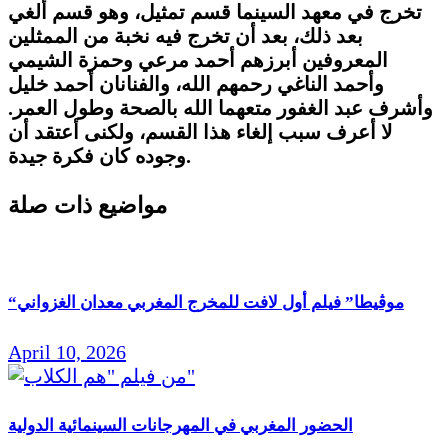
تخرج في معهد السينما قسم تمثيل، وهو قسم ألغي
بعد ذلك، بعد أن تخرج فيه نخبة من الممثلين
المعروفين أبرزهم أحمد مرعي وحمزة الشيمي
وأحمد الناغي رحمهم الله، والفنانان أحمد خليل
وأشرف عبد الغفور متعهما الله بالصحة وطول العمر.
لا أعرف سبب إلغاء هذا القسم، ولكنى أعتقد أن
وجوده كان فكرة جيدة.
مواضيع ذات صلة
“موڤيطا” فيلم أول لافت للمخرج المغربي معدان الغزواني
April 10, 2026
الحضور المغربي في المهرجانات السينمائية الدولية