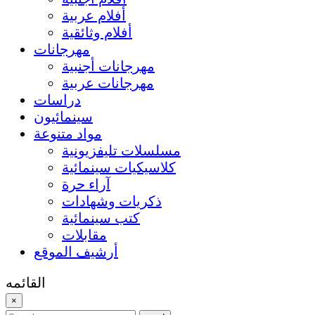
أفلام عربية
أفلام وثائقية
مهرجانات
مهرجانات أجنبية
مهرجانات عربية
دراسات
سينمائيون
مواد متنوعة
مسلسلات تليفزيونية
كلاسيكيات سينمائية
آراء حرة
ذكريات وشهادات
كتب سينمائية
مقابلات
أرشيف الموقع
القائمه
×