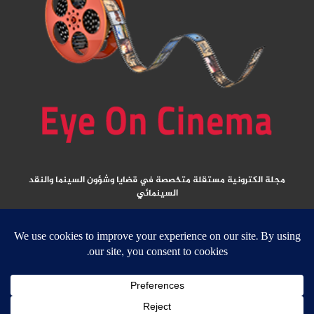
مجلة الكترونية مستقلة متخصصة في قضايا وشؤون السينما والنقد
السينمائي
المقالات المنشورة تعبر عن آراء كتابها ولا تعبر عن رأي الموقع
جميع الحقوق محفوظة ولا يسمح بإعادة نشر أي مادة من المواد المنشورة في هذا
الموقع إلا بعد الحصول على تصريح مكتوب من الناشر/ رئيس التحرير
email: