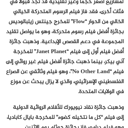
لمشاريع أصغر حجماً وغير تقليدية قد تجد قبولاً في
فئات أخرى، فقد فاز فيلم الرسوم المتحركة الخيالي
الخالي من الحوار “Flow” للمخرج جينتس زيلبالوديس
بجائزة أفضل فيلم رسوم متحركة، وهو ما يواصل تقليد
المجموعة في دعم القصص الإبداعية. وذهبت جائزة
أفضل فيلم أول إلى فيلم “Janet Planet” للمخرجة
آني بيكر، بينما ذهبت جائزة أفضل فيلم غير روائي إلى
فيلم “No Other Land”، وهو فيلم وثائقي عن الصراع
الفلسطيني الإسرائيلي، والذي لا يزال يبحث عن موزع
في الولايات المتحدة.
وذهبت جائزة نقاد نيويورك للأفلام الروائية الدولية
إلى فيلم “كل ما نتخيله كضوء” للمخرجة بايال كاباديا،
وهو فيلم درامي فاز بجائزة جوثام يوم الاثنين.