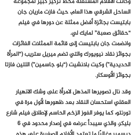
وكانت الأفلام المستقلة محط تركيز كبير لمجموعة
الساحل الشرقي هذا العام، حيث فازت ماريان جان
بابتيست بجائزة أفضل ممثلة عن دورها في فيلم
“حقائق صعبة” لمايك لي.
وانضمت جان بابتيست إلى قائمة الممثلات الفائزات
بجوائز نقاد نيويورك والتي تضم ميريل ستريب (“المرأة
الحديدية”) وكيت بلانشيت (“بلو جاسمين”) اللتين فازتا
بجوائز الأوسكار.
وقد نال تصويرها المذهل لامرأة على وشك الانهيار
العقلي استحسان النقاد بعد ظهورها لأول مرة في
تورنتو، كما يوفر الفوز الزخم الحاسم لإطلاق فيلم شارع
بليكر، والذي سيبدأ عرضه في إصدار محدود في 6
ديسمبر وغالبًا ما تعتمد الأفلام الصغيرة على هذه