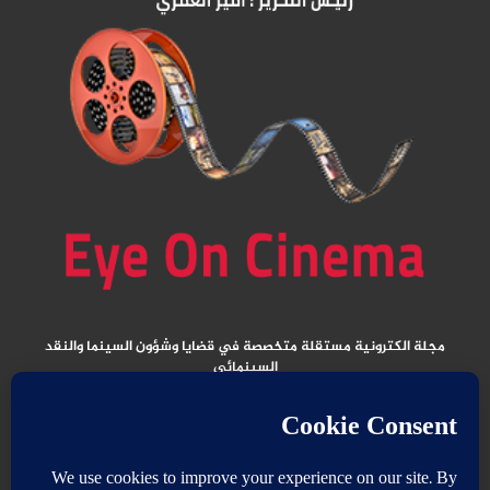
مجلة الكترونية مستقلة متخصصة في قضايا وشؤون السينما والنقد
السينمائي
المقالات المنشورة تعبر عن آراء كتابها ولا تعبر عن رأي الموقع
جميع الحقوق محفوظة ولا يسمح بإعادة نشر أي مادة من المواد المنشورة في هذا