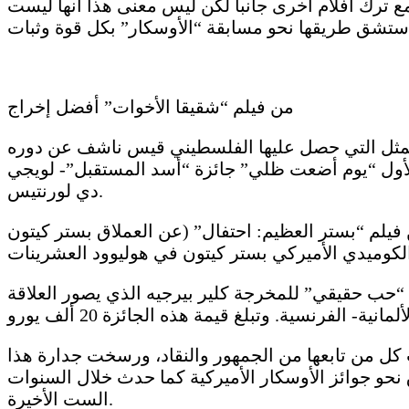
مع ترك أفلام أخرى جانبا لكن ليس معنى هذا أنها ليست
من فيلم “شقيقا الأخوات” أفضل إخراج
ن ممثل التي حصل عليها الفلسطيني قيس ناشف عن دوره
الأول “يوم أضعت ظلي” جائزة “أسد المستقبل”- لويجي
دي لورنتيس.
يلم “بستر العظيم: احتفال” (عن العملاق بستر كيتون
سي “حب حقيقي” للمخرجة كلير بيرجيه الذي يصور العلاقة
 كل من تابعها من الجمهور والنقاد، ورسخت جدارة هذا
ق نحو جوائز الأوسكار الأميركية كما حدث خلال السنوات
الست الأخيرة.