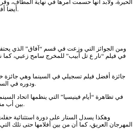
الحيرة، ولابد انها حسمت أمرها في نهاية المطاف، وقرر
أيضا أفلاما جيدة وتستحق التكريم، ولاشك أن أفلاما كثيرة منها ستشق طريقها نحو مسابقة “الأوسكار” بكل قوة وثبات.
ومن الجوائز التي وزعت في قسم “آفاق” الذي يحتفي 
في فيلم “نار ع تل أبيب” للمخرج سامح زعبي، كما 
جائزة أفضل فيلم تسجيلي في السينما وهي جائزة خا
ودوره في السينما)، الذي يروي قصة النجاح الكبير الذي حققه الممثل الكوميدي الأميركي بستر كيتون في هوليوود العشرينات.
في تظاهرة “أيام فينيسيا” التي ينظمها اتحاد السين
بين أب منفصل عن زوجته وابنتيه الطفلتين في بلدة على الحدود الألمانية- الفرنسية. وتبلغ قيمة هذه الجائزة 20 ألف يورو.
وهكذا يسدل الستار على دورة استثنائية حفلت 
المهرجان العريق، كما أن من بين أفلامها حتى تلك التي 