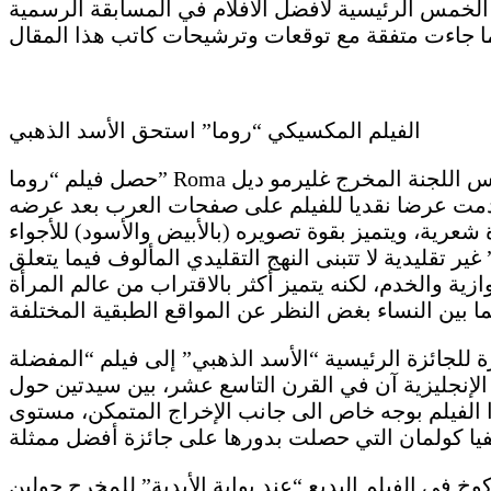
 الجوائز الخمس الرئيسية لأفضل الأفلام في المسابقة الرسمية
الفيلم المكسيكي “روما” استحق الأسد الذهبي
حصل فيلم “روما” Roma للمخرج المكسيكي الكبير ألفونسو كوارون على جائزة “الأسد الذهبي” أرفع جوائز المهرجان. ولم يتردد رئيس اللجنة المخرج غليرمو ديل
 قدمت عرضا نقديا للفيلم على صفحات العرب بعد عرضه
عرية، ويتميز بقوة تصويره (بالأبيض والأسود) للأجواء
تقليدية لا تتبنى النهج التقليدي المألوف فيما يتعلق
 والخدم، لكنه يتميز أكثر بالاقتراب من عالم المرأة
ئيسية “الأسد الذهبي” إلى فيلم “المفضلة” The Favourite للمخرج
الإنجليزية آن في القرن التاسع عشر، بين سيدتين حول
 الفيلم بوجه خاص الى جانب الإخراج المتمكن، مستوى
 في الفيلم البديع “عند بوابة الأبدية” للمخرج جولين