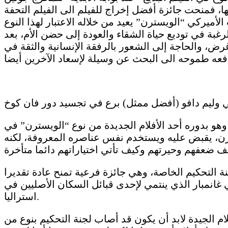
ا، فمنحت جائزة أفضل إخراج للفيلم الى الفيلم التحفة
يركي “الويسترن” يعيد من خلاله الاعتبار لهذا النوع
غبة في توديع حياة الشقاء والعودة إلى حضن الأم، بعد
 والحاجة إلى الشعور بالرفقة الإنسانية والثقة في
ي وليم دافو (أفضل ممثل) برع في تجسيد دور فان كوخ
هو بدوره أحد الأفلام الجديدة من نوع “الويسترن” في
ترن، يقبض عليه ويستخدم نفس عناصره المعروفة، لكنه
 التحكيم الخاصة، وهي جائزة فرعية تمنح عادة تقديرا
غانمبار الذي ينتمي لإحدى قبائل السكان الأصليين في
استراليا.
 الأفلام الجيدة لابد أن يكون قد أصاب لجنة التحكيم بنوع من