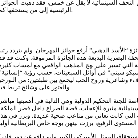
ان من بينها عدد من التحف السينمائية لا يقل عن خمس، فقد ذهبت
الرئيسية إلى من يستحقها كما جاءت متفقة مع توقعات وترشيحات كاتب هذا المقال.
حفة البصرية البديعة هذه الجائزة المرموقة. وكنت قد
ية التي تسير على نهج المذهب الواقعي مع لمسات كثيرة ش
كو سيتي” في أوائل السبعينات، حسب رؤية “إنسانية” غير 
 وشاعرية وروح الحب ليجمع بين طبقتين: من البورجوازية
والعثور على وشائج تربط فيما بين النساء بغض النظر عن المواقع الطبقية المختلفة.
جنة التحكيم الدولية وهي التالية في أهميتها مباشرة للجائزة الر
سينمائية مثيرة للإعجاب، قصة الصراع داخل قصر الملكة 
 التي كانت تعاني من متاعب صحية عديدة، وبرز في هذا
قاق الممثل الأميركي الكبير وليم دافو عن دور فان كوخ