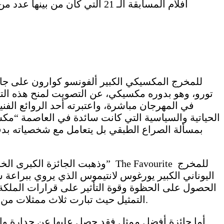
أفلام المسابقة الـ 21 التي ك
تورو، وهو بدوره مكسيكي، عن التصويت لمنح هذه الت
في المهرجان مباشرة، واعتبرته أحد الروائع الفن
الحياتية والسياسية التي كانت سائدة في العاصمة “مكسي
بمسألة الصراع الطبقي بل يتعامل مع شخصياته بدفء
وذهبت الجائزة الكبرى الخاصة لل
اليوناني الكبير يورغوس لانتيموس الذي يروي ببراعة 
الحصول على الحظوة وقوة التأثير على قرارات الملكة
التمثيل حيث تبارت ثلاث ممثلات من المستوى الرفيع، برزت بينهن بوجه خاص البريطانية أوليفيا كولمان التي حصلت بدورها على جائزة أفضل ممثلة.
أما جائزة أفضل ممثل فقد حصل عليها عن جدارة واستح