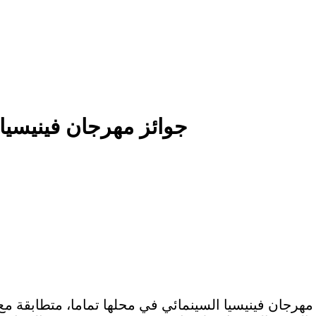
جوائز مهرجان فينيسيا
ى المرات القليلة تأتي نتائج الدورة الـ 75 من مهرجان فينيسيا السينمائي في مح