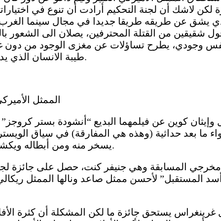
 لكن لاشك أن لجنة التحكيم أرادت أن تنوع في اختياراته
ي يشق عن طريقه طريقا جديدا في مجال سينما الغرب الأم
ل شقيقين من القتلة المحترفين، يصلان الى الشعور بالر
فس وجودي، يطرح تساؤلات عن مغزى الوجود من دون غرض،
طيبة الانسان الذي يدفعه طموحه الى البحث عن وسيلة لإسعاد الآخرين أيضا.
الممثل الأميرك
وإيثان كوين عن فيلمهما البديع “أنشودة بستر كروجز” و
اء ما بعد حداثية (وهذه هي المفارقة) في سياق الويس
يسخر منه ومن أبطاله ويكشف ضعفهم وحيرتهم وكيف تأتي اختياراتهم دائما متأخرة.
 مخرجي المسابقة وهي جنيفر كنت، حصل على جائزة لجنة
سد المستقبل” لأحسن ممثل صاعد ونالها الممثل ريكالي 
 البريطاني بول غرينغراس يستحق جائزة ما لكن المشكلة أن كثرة