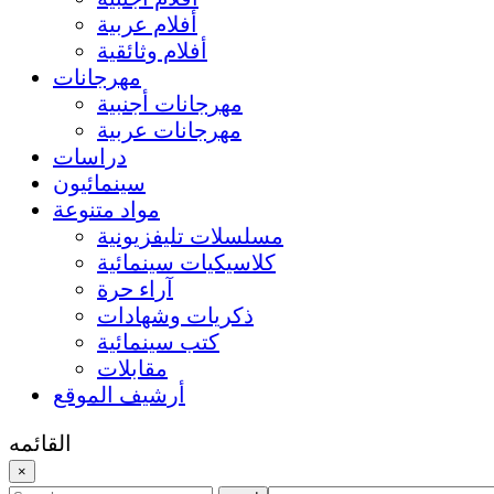
أفلام عربية
أفلام وثائقية
مهرجانات
مهرجانات أجنبية
مهرجانات عربية
دراسات
سينمائيون
مواد متنوعة
مسلسلات تليفزيونية
كلاسيكيات سينمائية
آراء حرة
ذكريات وشهادات
كتب سينمائية
مقابلات
أرشيف الموقع
القائمه
×