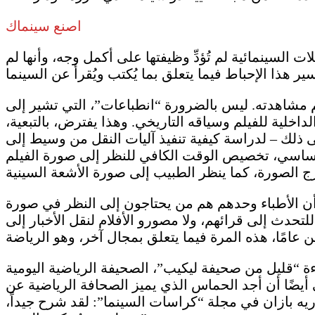
اصنع سينماك
 السينمائية لم تُؤدِّ وظيفتها على أكمل وجه، وأنها لم
م مشاهدته. ليس بالضرورة “انطباعات”، التي تشير إلى
داخلية للفيلم وسياقه التاريخي. وهذا يفترض، بالتبعية،
لى ذلك – لدراسة كيفية تنفيذ آليات النقل من وسيط إلى
كل أساسي، تخصيص الوقت الكافي للنظر إلى صورة الفيلم
عدد 300 من مجلة “كاييه دو تايم”: “أعتقد أن الأطباء وحدهم هم من يحتاجون إلى النظر في صورة
دث إلى قرائهم، ولا مصورو الأفلام لنقل الأخبار إلى
ة “قليل من صحيفة ليكيب”، الصحيفة الرياضية اليومية
 أيضًا أن أجد الحماس الذي يميز الصحافة الرياضية عن
ندريه بازان في مجلة “كراسات السينما”: لقد شرح جيداً،