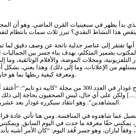
الذي بدأ يظهر في سبعينيات القرن الماضي. وهو أن المجلات
نها تفتقر إلى عناصر جدلية ناتجة عن وصف دقيق لما ت
المكتوب بضمير المتكلم، بهدف بناء جسر بين الجماليات ال
التلفزيونية، ومجلات الموضة، والأفلام الوثائقية، وما إ
ره يستلهم من الإعلانات، وما إلى ذلك). وهذا يعني، بش
ومعرفة كيفية ربطها بما هو خارج الصورة، كما ينظر الطبيب إلى صورة الأشعة السينية.
تشخيص المرض الذي يعاني منه المريض. وكما صرّح غودار في ال
…] ولكن على أي حال، ليس الصحفيون بحاجة إلى ذلك للتح
المشاهدين”. وهو انتقاد سيكرره غودار بعد عشرين عامًا، هذه المرة فيما يتعلق بمجال آخر، وهو الرياضة.
صيل عما شاهدوه في المنافسة. ومن هنا تأتي عادة قراء
ر، يمكنني حقًا معرفة ما حدث في اليوم السابق. ويمكنني
، وفقاً لبازان، وهو جسر فُقد اليوم: “كان الأمر أشبه بأ