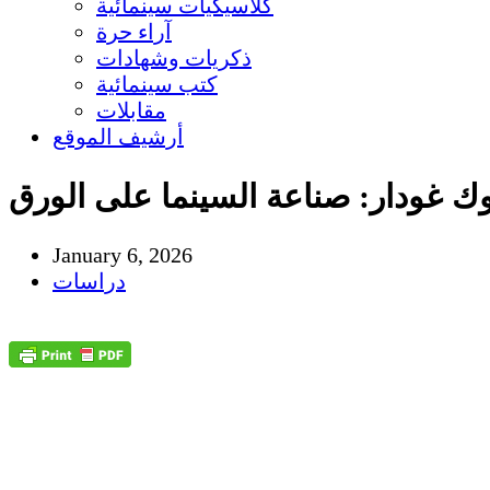
كلاسيكيات سينمائية
آراء حرة
ذكريات وشهادات
كتب سينمائية
مقابلات
أرشيف الموقع
ك غودار: صناعة السينما على الورق
January 6, 2026
دراسات