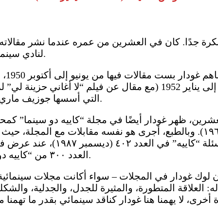
كرة جدًا. كان في العشرين من عمره عندما نشر مقالاته ا
لنادي سينما الحي اللاتيني في باريس، الذي كان يديره إريك رومير.
لم ت
أما مقالته الأولى في مجلة “كاييه دو سينما” فتعود إلى يناير 1952 (
التي أسسها جوزيف ماري لو دوكا وجاك دونيول فالكروز وأندريه بازان عام ١٩٥١.
عشرين، ظهر غودار أيضًا في مجلة “كاييه دو سينما” كمحا
أنطونيوني عند عرض فيلم “الصحراء الحمراء” عام ١٩٦٤). وبالطبع، أجرى هو نفسه م
على سبيل المثال، من “امتناعه عن
العدد ٣٠٠ من “كاييه دو سينما” الصادر في مايو ١٩٧٩، والذي سنعود إليه لاحقًا.
 لوك غودار في المجلات – سواء أكانت مجلات سينمائية
العلاقة المتطورة، والمثيرة للجدل، والجدلية، والشكلي
ارة أخرى، لا يهمنا هنا غودار كناقد سينمائي بقدر ما ته