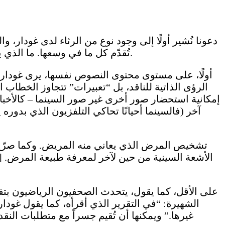
دعونا نُشير أولًا إلى وجود نوع من الرثاء لدى غودار، و
تُقدّم كل ما في وسعها. ما الذي ينقص هذا النشاط النقدي؟ تبرز ثلاث سمات بانتظام لتفسير هذا الإحباط فيما يتعلق بما يُكتب ويُقرأ عن السينما.
أولًا، على مستوى محتوى النصوص نفسها، يرى غودار أ
الرؤى الذاتية للناقد، بل “تعبيرات” تتجاوز الخطاب 
إمكانية استحضار صور أخرى غير صور السينما – كالأخبار 
آخر (فالسينما أحيانًا تحاكي التلفزيون الذي بدو
الأشعة السينية من حين لآخر لمعرفة طبيعة المرض. [
على الأقل، كما يقول، يتحدث الصحفيون الرياضيون بتف
الشهيرة: “في التقرير الذي أقرأه، كما يقول غودا
غيرها.” ويمكنها أن تُقيم جسراً مع متطلبات النقد