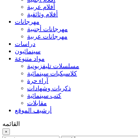
أفلام عربية
أفلام وثائقية
مهرجانات
مهرجانات أجنبية
مهرجانات عربية
دراسات
سينمائيون
مواد متنوعة
مسلسلات تليفزيونية
كلاسيكيات سينمائية
آراء حرة
ذكريات وشهادات
كتب سينمائية
مقابلات
أرشيف الموقع
القائمه
×