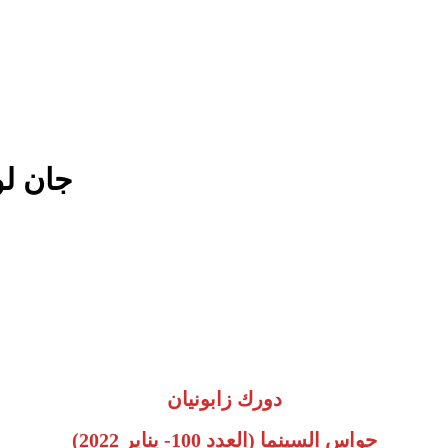
جان لو
دورك زابونيان
حواس السينما (العدد 100- يناير 2022)