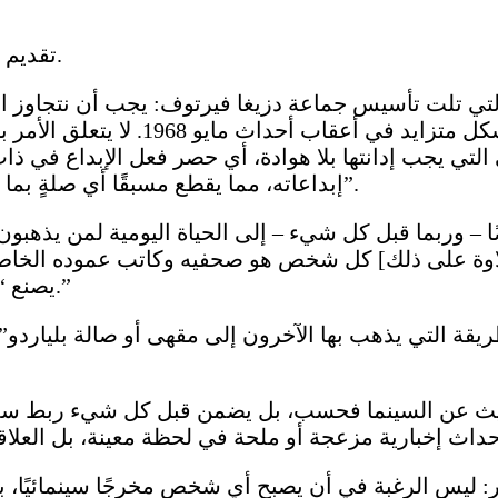
“تقديم الأخبار للمشاهدين” يعني معرفة كيفية التواصل معهم.
 التي تلت تأسيس جماعة دزيغا فيرتوف: يجب أن نتجاوز ال
تقديس شخصية المؤلف، وهو أمر يدينه غ
لتي يجب إدانتها بلا هوادة، أي حصر فعل الإبداع في ذات
إبداعاته، مما يقطع مسبقًا أي صلةٍ بما هو خارج الفيلم، أو ما يُفضّل غودار تسميته “مكانه الآخر”.
ضًا – وربما قبل كل شيء – إلى الحياة اليومية لمن يذهبون
لاوة على ذلك] كل شخص هو صحفيه وكاتب عموده الخاص وفق
يصنع “سينماه الصغيرة” الخاصة به عن مادته ونشاطه اليومي.”
ديث عن السينما فحسب، بل يضمن قبل كل شيء ربط سلسل
خر: ليس الرغبة في أن يصبح أي شخص مخرجًا سينمائيًا،