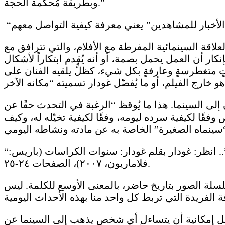
وبطريقة مُحكمة الحجة.”
علاقة السينمائية المفرطة مع الأفلام، والتي تترافق مع
ودار نفسه بشكل متزايد في أعقاب أحداث مايو 1968. لا يتعلق الأمر بإنكار أن العمل يحمل بصمة، أو أنه يُقدم ابتكاراً لأشكال
ٍ متغطرسةٍ وعارفةٍ بكل شيء، كظلٍّ يلقيه الفنان على
 إلى السينما. هذا ما يُوقظ “الرغبة في التحدث حقًا عن
ًا لكيفية سرده ليومه، وفقًا لكيفية تخيّله له، وكيف
“لم أكن سعيدًا لأنني ذهبت إلى مجلة “كاييه” بالطريقة التي يذهب بها الآخرون إلى مقهى أو صالة بلياردو”.. انظر: غودار بقلم غودار: سنوات الكراسات (باريس:
فلاماريون، ٢٠٠٧)، الصفحات ٢٤-٢٥.
ة الصور بتاريخ حاضر، بالمعنى الأوسع للكلمة. ليس
 بل إمكانية أن يتساءل أي شخص يذهب إلى السينما عن