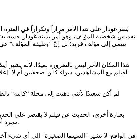
يُصر غودار على هذا الأمر مراراً وتكراراً في الفترة
تنتمي إلى مؤلف فريد؛ بل إنّ “وظيفة المؤلف” هي ا
هذا المكان الآخر ليس بالضرورة بعيدًا، لأنه يشير أي
الفيلم مع المشاهدين، سواء كانوا صحفيين أم لا. [ع
بعبارة أخرى، الحديث عن فيلم لا يقتصر على الح
مجرد أحداث إخبارية مزعجة أو ملحة في لحظة معينة، بل العلاقة الفريدة التي تربط كل واحد منا بهذه الأحداث اليومية.
في الواقع، لا تشير “السينما الصغيرة” إلى أي شيء آ