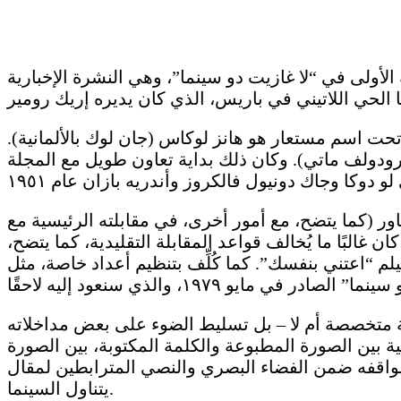
لأولى في “لا غازيت دو سينما”، وهي النشرة الإخبارية
ستمر هذه النشرة طويلًا – خمسة أعداد فقط – وساهم غودار بست مقالات فيها من يونيو إلى أكتوبر 1950، تحت اسم مستعار هو هانز لوكاس (جان لوك بالألمانية).
مع مقال عن فيلم “لا أغاني حزينة لي” لرودولف ماتي). وكان ذلك بداية تعاون طويل مع المجلة
ور (كما يتضح، مع أمور أخرى، في مقابلته الرئيسية مع
قابلات مع المجلة، حيث كان غالبًا ما يُخالف قواعد المقابلة التقليدية، كما يتضح،
 الإجابة” على أسئلة “كاييه” في العدد ٤٠٢ (ديسمبر ١٩٨٧)، عند عرض فيلم “اعتني بنفسك”. كما كُلِّف بتنظيم أعداد خاصة، مثل
 متخصصة أم لا – بل تسليط الضوء على بعض مداخلاته
ة بين الصورة المطبوعة والكلمة المكتوبة، بين الصورة
منا مواقفه ضمن الفضاء البصري والنصي المترابطين لمقال
يتناول السينما.