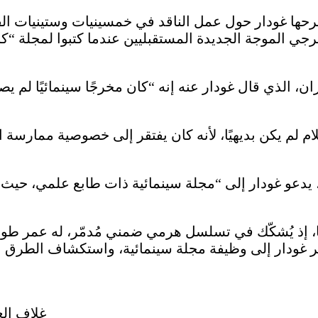
 طرحها غودار حول عمل الناقد في خمسينيات وستينيات ال
خرجي الموجة الجديدة المستقبليين عندما كتبوا لمجلة “كاي
لام لم يكن بديهيًا، لأنه كان يفتقر إلى خصوصية ممارسة 
 يدعو غودار إلى “مجلة سينمائية ذات طابع علمي، حيث
يمًا، إذ يُشكّك في تسلسل هرمي ضمني مُدمّر، له عمر طوي
ودار إلى وظيفة مجلة سينمائية، واستكشاف الطرق المُتر
غلاف العدد 300 من مجلة كاييه دو سينما