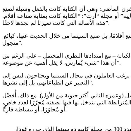
قرن الماضي: وهي أن الكتابة كانت بالفعل وسيلة لصنع
يه” أو مجلة “آرت”: “الكتابة كانت بمثابة صناعة أفلام.
هذه الأصالة التي كانت تميزنا لم نجدها لاحقًا”.
لكن هذا كان صحيحًا أيضًا بالنسبة لناقد مثل بازان، الذي قال غودار عنه إنه “كان مخرجًا سينمائيًا لم يصنع أفلامًا، بل صنع السينما من خلال الحديث عنها، كبائع
متجول”.
الكتابة – مع امتدادها النظري المحتمل – على الرغم من
أن هذا “شيء يُمارس، لا يقل أهمية عن موضوعه”.
 يرغب العاملون في مجال السينما ويحتاجون، ليس إلى
التعبير عن انطباعاتهم، بل إلى نشرها”.
ل (وعمره الثاني أكثر حيوية من الأول). مع ذلك، أُفضّل
ابطة التي يتدخل بها فيها بصفته مُحرّرًا لعدد خاص،
أو مُحاوَرًا، أو ببساطة قارئًا.
 الذي حرره غودار