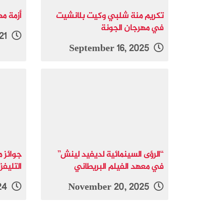
تكريم منة شلبي وكيت بلانشيت
أزمة م
في مهرجان الجونة
October 9, 2021
September 16, 2025
“الرؤى السينمائية لديفيد لينش”
جوائز م
في معهد الفيلم البريطاني
التليفز
January 7, 2024
November 20, 2025