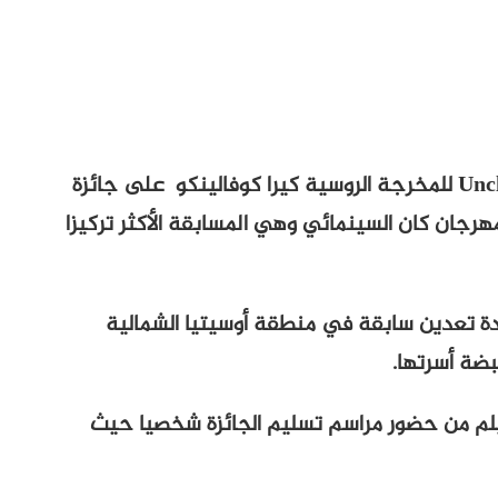
حصل فيلم “حرر قبضتك” Unclenching the Fists للمخرجة الروسية كيرا كوفالينكو على جائزة
جان كان السينمائي وهي المسابقة الأكثر تركيزا
لدة تعدين سابقة في منطقة أوسيتيا الشمالية
ضة أسرتها.
يلم من حضور مراسم تسليم الجائزة شخصيا حيث