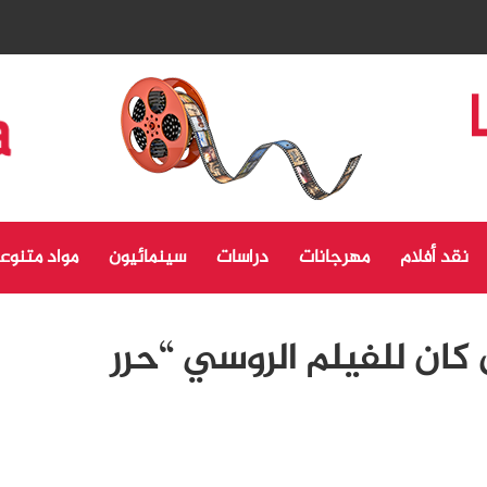
نقد أفلام
مهرجانات
دراسات
سينمائيون
مواد متنوع
 كان للفيلم الروسي “حرر