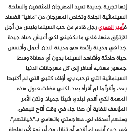
إنها تجربة جديدة تعيد المهرجان للمثقفين والساحة
السينمائية الجادة وتخلص المهرجان من “مافيا” الفساد
ف
أمير العمري
رجل قادم من حب السينما وليس من أجل
الارتزاق منها، فلدي ما يكفيني لكي أعيش حياة جيدة
جدا في مدينة رائعة هي مدينة لندن، أعمل وأتنفس
حياة هادئة وأشاهد السينما بدون أي معاناة وسط
جمهور مهذب، أسافر إلى كل مهرجانات الدنيا
السينمائية التي ترحب بي، أؤلف كتبي التي لم أكتبها
بعد، وأقرأ ما لم أقرأه بعد. لكني فضلت قبول هذه
المهمة لكي أقدم لبلدي شيئا جميلا. ولكن الأمر
المؤسف للغاية أن هذا جاء في وقت أتاح للبعض،
ومنهم أصدقاء لي، مهاجمتي واتهامي بـ”خيانتهم”،
في حين أنني لم أقدم أي تنازل من أي نوع لأي سلطة