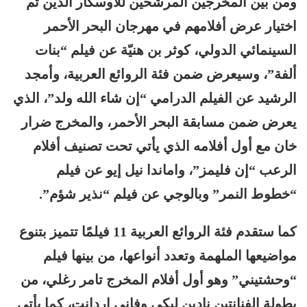
ومن بين المخرجين المرشحين للأوسكار الذين تم
اختيار عرض أفلامهم في مهرجان البحر الأحمر
السينمائي الدولي، كوثر بن هنيّة عن فيلم “بنات
ألفة”، وسيعرض ضمن فئة الروائع العربية، وأمجد
الرشيد عن الفيلم الدرامي “إن شاء الله ولد”، الذي
يعرض ضمن مسابقة البحر الأحمر، والمخرج ضرار
خان مع أول أفلامه الذي يأتي تحت تصنيف أفلام
الرعب “إن فليمز”، واماندا نيل إيو عن فيلم
“خطوط النمر” وبالوجي عن فيلم “نذير شؤم”.
كما ستقدم فئة الروائع العربية 11 فيلمًا تتميز بتنوع
مواضيعها الملهمة وتعدد أنواعها، من بينها فيلم
“وحشتيني” وهو أول أفلام المخرج تامر رغلي، من
بطولة الفنانتين نادين لبكي وفاني اردانت، كما يأتي