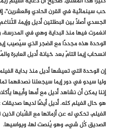
كثيرًا هذا المعنى. صحيح أن دعاية الفيلم رب
حب سينمائية في القرن الحادي والعشرين”، إلا أن
الجسدي أصلًا بين البطلتين أديل وإيما، التُناغ
انغمرت فيها منذ البداية وهي في المدرسة، 
الوحدة هذه مجددًا مع الضجر الذي سيُصيب إيما
انسحاب إيما التامّ بعد خيانة أديل العابرة والمُر
إن الوحدة التي تعيشها أديل منذ بداية الفيلم 
وليا سيدو في دور إيما سيجعلنا نصدقهما تمام
إننا يمكن أن نشاهد أديل مع أمها وأبيها يأكل
هو حال الفيلم كله. أديل أيضًا لديها صديقا
الفيلم، تحكي له عن أزماتها مع الشُبان الذين ت
الصديق كُل شيء، وهو يُنصت لها، ويواسيها.