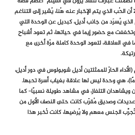
ما تضمنت عبارات لنُقاد يرون في الفيلم “أعظم قصة
 الحُب الذي يتم الإخبار عنه هُنا، يُشير إلى التناغم
م الذي يُسرَد من جانب أديل، كبديل عن الوحدة التي
وتخففت مع حضور إيما في حياتها، ثم تعود أشباح
 في العلاقة، لتعود الوحدة كاملة مرّة أخرى مع
تبِكة.
(الأداء الحارّ للممثلتين أديل شوبولوس في دور أديل،
ًا)، هي وحدة ليس لها علاقة بغياب أسرة تحبها.
ان ويشاهدان التلفاز، في مشاهد طويلة نسبيًا- كما
ت عديدات وصديق مُقرّب كانت حتى النصف الأول من
ُجرِّب الجنس معهم ولا يُرضيها، كانت تُخبر هذا