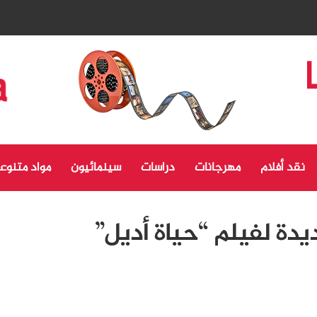
نقد أفلام
مهرجانات
دراسات
سينمائيون
مواد متنوع
يدة لفيلم “حياة أديل”