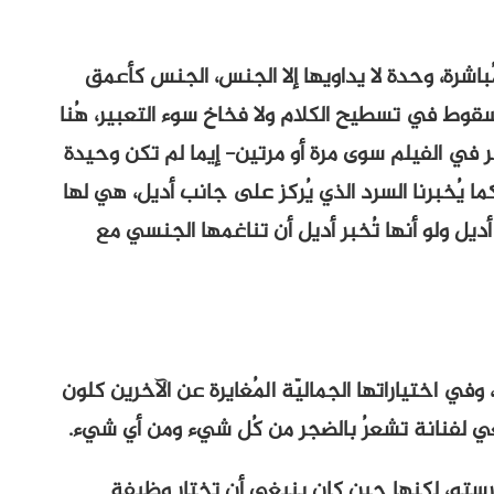
باشرة، وحدة لا يداويها إلا الجنس، الجنس كأعمق
قوط في تسطيح الكلام ولا فخاخ سوء التعبير، هُنا
كر في الفيلم سوى مرة أو مرتين- إيما لم تكن وحيدة
ا يُخبرنا السرد الذي يُركز على جانب أديل، هي لها
يل ولو أنها تُخبر أديل أن تناغمها الجنسي مع
ي اختياراتها الجماليّة المُغايرة عن الآخرين كلون
نبغي لفنانة تشعرُ بالضجر من كُل شيء ومن أي شيء.
درسته، لكنها حين كان ينبغي أن تختار وظيفة