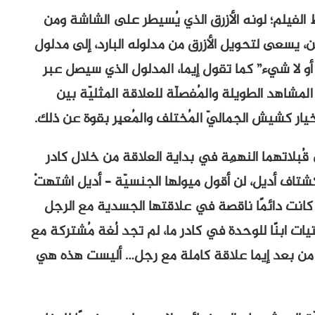
لفيلم؛ لونه الأزرق الذي يُسيطر على الشاشة ومن
، يسعى لتحويل الأزرق من مدلوله البارد، إلى مدلول
و لا شيء” كما تقول إيما، المدلول الذي سيصل عبر
المشاهد الطويلة والمُفصلّة للعلاقة المثليّة بين
يار كشيش الجماليّ المُختلف والمُعبِر بقوة عن ذلك.
بلاتهما النهمِة في بداية العلاقة من خلال كادر
اف أديل، لن أقول ميولها الجنسيّة – أديل اشتهتْ
تي كانت دائمًا ناقصة في علاقتها الجسدية مع الرجل
ات ابنًا للوحدة في كادر ما، لم تجد لُغة مُشتركة مع
من بعد إيما علاقة كاملة مع رجل… أليست هذه هي