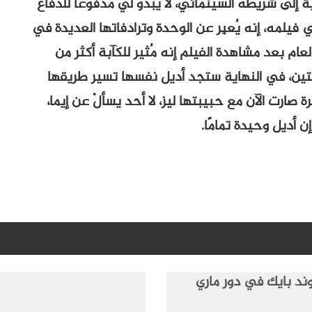
إلى شريطه السينمائي، لا يبدو لي مدفوعًا للدفاع
يلمه، إنه يُعبِر عن الوحدة وترادفاتها العديدة في
عام بعد مشاهدة الفيلم إنه مُثير للكآبة أكثر من
بتين، في النهاية ستجد أديل نفسها تسير طريقها
ة صارت الآن مع حبيبتها ليز، لا أحد يسألْ عن إيما،
ن أديل وحيدة تمامًا.