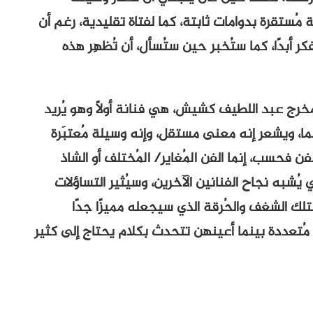
مُستقرة بدوامات ثابتة، كما لفتاة تقليدية، رغم أن
كر أبدًا، كما ستُخبر حين ستُسأل، أن تُظهِر هذه
للمخرج عبد اللطيف كشيش، هي فنانة أولًا وهو يُريد
نما، ويشعر إنه معنى مستقل، وإنه وسيلة مُعتبَرة
 الفن فحسب، إنما الفن المُغاير/ المُختلف أو الشاذ
يُشبه نجاح الفنانين الآخرين، وسيُثير التساؤلات
لك الشغف والحُرقة الذي سيجعله مميزًا جدًا
مُتعددة بينما أعينهن تتحدث بكلام يحتاج إلى كثير