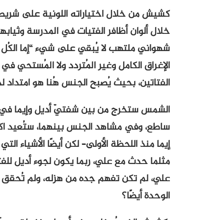
كشيش من خلال اختياراته اللونية على شريط ا
خلال ألوان أظافر الفتيات في المدرسة وثيابهن
شهواني ملتهب لا يُبقي على شيء “إما الكُل أ
الإغراق الكامل وغير المُتردد ولا المُستحي في 
الفتاتين، بحيث يُصبح الجنس هُنا هو امتداد لخ
الشمس ستخرج من بين شفتيّ أديل وإيما في قُ
ساطع، وفي مشاهد الجنس بينهما، ستُعيد اكشت
إيما منذ اللحظة الأولى– لكن أيضًا الأشياء ال
مثلما حدث مع علي، ربما يكون لجوء أديل للفتي
علي، لم تكن تفهم جده من هزله، ولم تُحقق 
الوحدة أيضًا؟