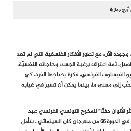
أريج جمال*
وجوده الآن، مع تطور الأفكار الفلسفية التي لم تعد
اصيل، ثمة اعتراف برغبة الجسد، وحاجاته النفسيّة،
ديو الفيسلوف الفرنسي، فكرة يحتاجها الفرد، كي
ُب إلى معنى ما، بينما يمكن أن تسير في غيابه
كثر الألوان دفئًا” للمخرج التونسي الفرنسي عبد
اللطيف كشيش- حصل على السعفة الذهبية في الدورة 66 من مهرجان كان السينمائي ، يتأمل