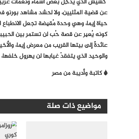
كشيش الذي يُدخِل بعض أسماء ونغمات عربيّة 
عن قضية المثليين، ولا لحشد مشاهد بورنو في ف
حياة إيما، وهي وحدة مُقبِضة تجعل الانطباع ال
كونه يُعبِر عن قصة حُب لن تستمر بين الحبي
عائدةً إلى بيتها القريب من معرض إيما، والأخير
والوحيد الذي يتفقدْ غيابها لن يهرول خلفها، إ
* كاتبة وأديبة من مصر
مواضيع ذات صلة