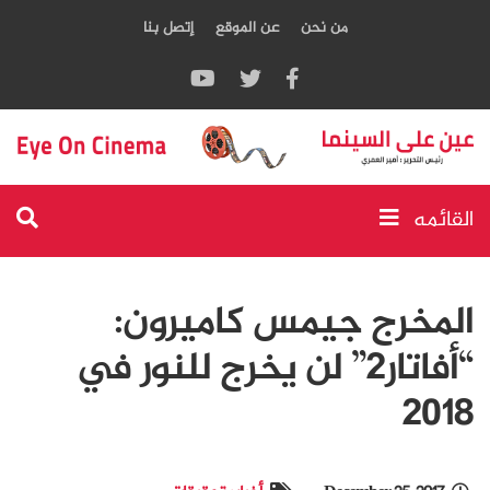
من نحن
عن الموقع
إتصل بنا
القائمه
المخرج جيمس كاميرون:
“أفاتار2” لن يخرج للنور في
2018