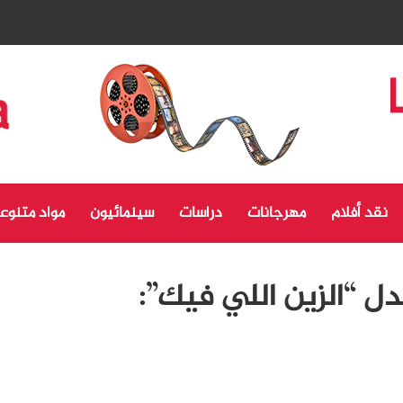
نقد أفلام
مهرجانات
دراسات
سينمائيون
مواد متنوع
دل “الزين اللي فيك”: