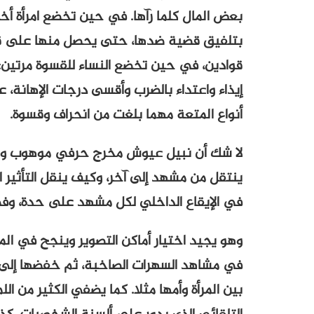
بعض المال كلما رآها. في حين تخضع امرأة أخرى
بتلفيق قضية ضدها، حتى يحصل منها على قسط
قوادين، في حين تخضع النساء للقسوة مرتين: مر
إيذاء واعتداء بالضرب وأقسى درجات الإهانة، ع
أنواع المتعة مهما بلغت من انحراف وقسوة.
لا شك أن نبيل عيوش مخرج حرفي موهوب وم
ينتقل من مشهد إلى آخر، وكيف ينقل التأثير 
في الإيقاع الداخلي لكل مشهد على حدة، وفي ا
وهو يجيد اختيار أماكن التصوير وينجح في المح
في مشاهد السهرات الصاخبة، ثم خفضها إلى مس
بين المرأة وأمها مثلا. كما يضفي الكثير من ا