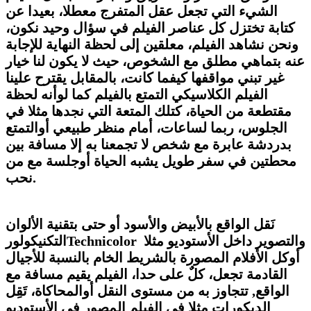
الشيء التي تجعل عقل المتفرج معطلا، بعيدا عن
كتابة تختزل كل عناصر الفيلم في سؤال وحيد نكون،
ونحن نشاهد الفيلم، معلقين إلى لحظة النهاية للإجابة
عنه بتماهي مطلق مع الشخوص، حيث لا يكون لنا خيار
غير تبني مواقفها كيفما كانت، بالمقابل يقترح علينا
الفيلم الكلاسيكي التمتع بالفيلم كما لوأنه لحظة
مقتطعة من الحياة، كتلك المتعة التي نجدها مثلا في
الجلوس، ربما لساعات، أمام منظر طبيعي أوالتمتع
بدردشة عابرة مع شخص لا تجمعنا به إلا مسافة بين
محطتين في سفر طويل يشبه الحياة أوجلسة مع من
.
نحب
نَقل الواقع بالأبيض والأسود أو حتى بتقنية الألوان
والتصوير داخل الأستوديو مثلا
Technicolor
التكنيكولور
أوكل الأفلام المصورة بالشريط الخام بالنسبة للأجيال
القادمة تجعل، كلٌ على حدا، الفيلم يقيم مسافة مع
الواقع
,
تتجاوز به من مستوى النقل أوالمحاكاة، تَقِل
الديكورات مثلا في الفيلم المصور في الأستوديو