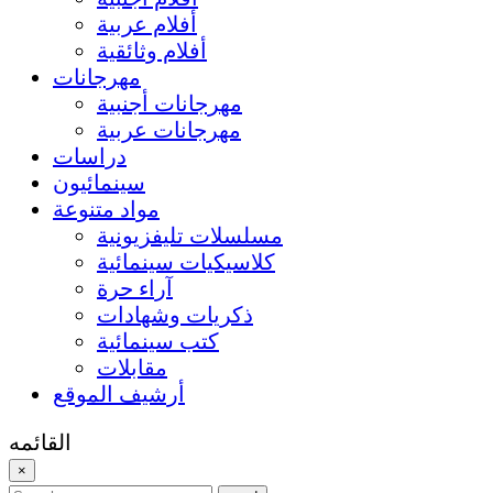
أفلام عربية
أفلام وثائقية
مهرجانات
مهرجانات أجنبية
مهرجانات عربية
دراسات
سينمائيون
مواد متنوعة
مسلسلات تليفزيونية
كلاسيكيات سينمائية
آراء حرة
ذكريات وشهادات
كتب سينمائية
مقابلات
أرشيف الموقع
القائمه
×