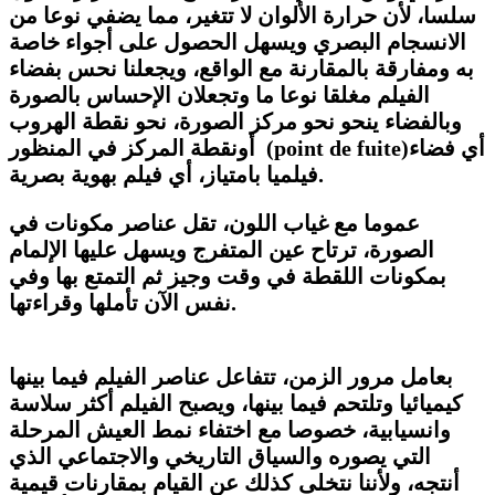
سلسا، لأن حرارة الألوان لا تتغير، مما يضفي نوعا من
الانسجام البصري ويسهل الحصول على أجواء خاصة
به ومفارقة بالمقارنة مع الواقع، ويجعلنا نحس بفضاء
الفيلم مغلقا نوعا ما وتجعلان الإحساس بالصورة
وبالفضاء ينحو نحو مركز الصورة، نحو نقطة الهروب
أي فضاء
(point de fuite)
أونقطة المركز في المنظور
فيلميا بامتياز، أي فيلم بهوية بصرية.
عموما مع غياب اللون، تقل عناصر مكونات في
الصورة، ترتاح عين المتفرج ويسهل عليها الإلمام
بمكونات اللقطة في وقت وجيز ثم التمتع بها وفي
.
نفس الآن تأملها وقراءتها
بعامل مرور الزمن، تتفاعل عناصر الفيلم فيما بينها
كيميائيا وتلتحم فيما بينها، ويصبح الفيلم أكثر سلاسة
وانسيابية، خصوصا مع اختفاء نمط العيش المرحلة
التي يصوره والسياق التاريخي والاجتماعي الذي
أنتجه، ولأننا نتخلى كذلك عن القيام بمقارنات قيمية