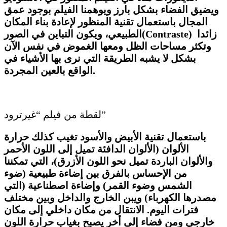
ويضيق الفضاء بشكل بارز ويوهمنا الفيلم بوجود عمق
المجال باستعمال تقنية المنظور لإعادة بناء المكان
زائدا
(Contraste)
الطبيعي، ويكون التباين في الصور
وتكثر مساحات الظل ومعها الغموض في نفس الآن
بشكل لا يشبه الطريقة التي نرى بها الأشياء في
.
الواقع بالعين المجردة
لقطة من فيلم “غيرترود”
باستعمال تقنية الأبيض والأسود تغيب كذلك حرارة
الألوان (الألوان الدافئة تميل إلى اللون الأحمر
والألوان الباردة تميل نحو اللون الأزرق)، التي تمكننا
من الإحساس بالفرق بين إضاءة طبيعية (ضوء
الشمس وضوء القمر) وإضاءة اصطناعية (التي
مصدرها الكهرباء) ويبن الخارج والداخل وبين مختلف
فترات اليوم. الانتقال من مكان داخلي إلى مكان
خارجي ومن فضاء إلى أخر يصبح بغياب حرارة اللون