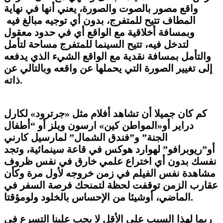
واقع مصور بالصوت والصورة، يعني أنها في نهاية
المطاف تتيح للمتفرج، بدون أي توجيه مبالغ فيه
وبمسافة أخلاقية مع الواقع أي في حدود معقول
لتدخل فيه، تتيح السينما للمتفرج مساحة لتأمل
والتأمل بمسافة نقدية مع الواقع الشيء الذي يدفعه
إلى تغيير الصورة التي يحملها عن واقعه وبالتالي عن
.
ذاته
كم كان جميلا أن تشاهد أفلام مثل «جرترود» لكارل
دراير أو«المواطن كين» ارسون ويلز أو “أطفال
الجنة” و”فندق الشمال” لمارسيل كارني
أو”ريوبرافو” لهوارد هوكس في قاعة سينمائية، وتجد
نفسك بدون أي اختراع علمي خارق في نفس ظروف
مشاهدة نفس الفيلم في زمن خروجه لأول مرة وكأن
عقارب الزمن توقفت لحظة لتمنحك فرصة السفر في
الماضي، أوشيئا من الإحساس بالخلود ولومؤقتا.
ربما لهذا السبب على الأقل لا يجب علينا التسرع في