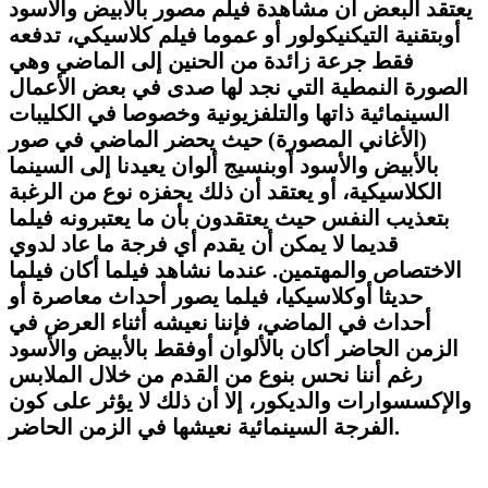
يعتقد البعض أن مشاهدة فيلم مصور بالأبيض والأسود
أوبتقنية التيكنيكولور أو عموما فيلم كلاسيكي، تدفعه
فقط جرعة زائدة من الحنين إلى الماضي وهي
الصورة النمطية التي نجد لها صدى في بعض الأعمال
السينمائية ذاتها والتلفزيونية وخصوصا في الكليبات
(الأغاني المصورة) حيث يحضر الماضي في صور
بالأبيض والأسود أوبنسيج ألوان يعيدنا إلى السينما
الكلاسيكية، أو يعتقد أن ذلك يحفزه نوع من الرغبة
بتعذيب النفس حيث يعتقدون بأن ما يعتبرونه فيلما
قديما لا يمكن أن يقدم أي فرجة ما عاد لدوي
الاختصاص والمهتمين
.
عندما نشاهد فيلما أكان فيلما
حديثا أوكلاسيكيا، فيلما يصور أحداث معاصرة أو
أحداث في الماضي، فإننا نعيشه أثناء العرض في
الزمن الحاضر أكان بالألوان أوفقط بالأبيض والأسود
رغم أننا نحس بنوع من القدم من خلال الملابس
والإكسسوارات والديكور، إلا أن ذلك لا يؤثر على كون
.
الفرجة السينمائية نعيشها في الزمن الحاضر