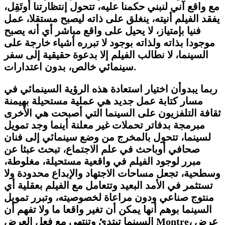
مع واقع آني لنبني حكمنا عليه، تتحول إنتظارتنا أوتَقِل،
يفقد الفيلم أنيته، ينغلق على ذاته ليصبح مستقلا، عمل
فنيا بإمتياز، لا يحيل على واقع مباشر أي أنه يصبح
موجودا بذاته ولذاته بوجود لا تبرره أشياء خارجة على
السينما، لا نطالب الفيلم إلا بدعوة حقيقية إلى سفر
سينمائي خالص، بدون اعتدارات.
ربما يبدوأن اختيار استعادة هذه الرؤية السينمائي في
مسار كتابة عمل جديد هي عملية مستحيلة بهيمنة
ثقافة التلفزيون على السينما التي أصبحت هي الأخرى
مبرمجة بدفاتر تحملات غير معلنة أينما وجد تمويل
لسينما، تتحول بالمخرج من وضع سينمائي إلى فنان
صحافي أوباحث في علم الاجتماع، تبحث عبثا عن
مبرر لوجود الفيلم في واقعية مستحيلة، مغلوطة،
وسطحية، تجعل مساحات الاجتهاد والإبداع محدودة ولا
تستثمر في الأمد البعيد وتتعامل مع الفيلم بعقلية أي
منتوج صناعي ودون مراعاة لخصوصيته، وتبرر تمويل
السينما بوهم أنها يمكن أن تغير واقعا ما ولا تفهم أن
، عرض
Montre
السينما تبتدئ وتنتهي مع فعل العرض