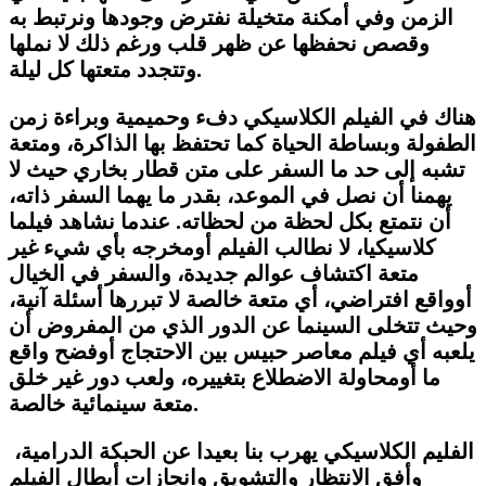
الزمن وفي أمكنة متخيلة نفترض وجودها ونرتبط به
وقصص نحفظها عن ظهر قلب ورغم ذلك لا نملها
وتتجدد متعتها كل ليلة.
هناك في الفيلم الكلاسيكي دفء وحميمية وبراءة زمن
الطفولة وبساطة الحياة كما تحتفظ بها الذاكرة، ومتعة
تشبه إلى حد ما السفر على متن قطار بخاري حيث لا
يهمنا أن نصل في الموعد، بقدر ما يهما السفر ذاته،
أن نتمتع بكل لحظة من لحظاته. عندما نشاهد فيلما
كلاسيكيا، لا نطالب الفيلم أومخرجه بأي شيء غير
متعة اكتشاف عوالم جديدة، والسفر في الخيال
أوواقع افتراضي، أي متعة خالصة لا تبررها أسئلة آنية،
وحيث تتخلى السينما عن الدور الذي من المفروض أن
يلعبه أي فيلم معاصر حبيس بين الاحتجاج أوفضح واقع
ما أومحاولة الاضطلاع بتغييره، ولعب دور غير خلق
متعة سينمائية خالصة.
الفليم الكلاسيكي يهرب بنا بعيدا عن الحبكة الدرامية،
وأفق الانتظار والتشويق وانجازات أبطال الفيلم