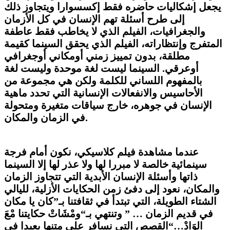
يجعل إشكاليات حاضره فقط إكسسوارا ويتجاوز ذلك
إلى طرح أسئلة تهم الإنسان في كل الأزمان
والجغرافيات، الفيلم الذي لا يخاطب فقط عاطفة
المتفرج وإنتظاراته، الفيلم الذي يحقق السينما كقيمة
مطلقة، بدون تمييز زمني أومكاني أوجغرافي
أوعرقي. السينما ليست لغة موحدة وليست لغة
بالمفهوم اللساني للكلمة ولكن هي مجموعة من
الأحاسيس والانفعالات الإنسانية التي تحدد ماهية
الإنسان في جوهره، خارج سياقات متغيرة ومتحولة
.
في الزمان والمكان
عندما مشاهدة فيلم كلاسيكي، نكون أمام فرجة
سينمائية خالصة لا مبررا لها ولا عذر لها إلا السينما
ذاتها وأسئلة الإنسان الأبدية التي تتجاوز الزمان
والمكان، نعود إلى دفئ زمن الحكايات الأزلية، لليالي
الشتاء الطويلة، التي تبتدأ في ثقافتنا بـ”كان يا مكان
في قديم الزمان … ” وتنتهي بـ
“ومْشَاتْ حكايتنا مْعَ
الوَادْ…
“
القصص التي نسافر على متنها بعيدا في