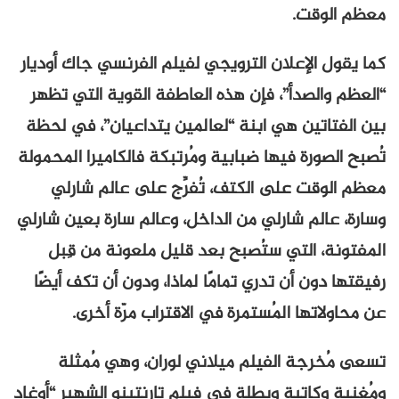
معظم الوقت.
كما يقول الإعلان الترويجي لفيلم الفرنسي جاك أوديار
“العظم والصدأ”، فإن هذه العاطفة القوية التي تظهر
بين الفتاتين هي ابنة “لعالمين يتداعيان”، في لحظة
تُصبح الصورة فيها ضبابية ومُرتبكة فالكاميرا المحمولة
معظم الوقت على الكتف، تُفرِّج على عالم شارلي
وسارة، عالم شارلي من الداخل، وعالم سارة بعين شارلي
المفتونة، التي ستُصبح بعد قليل ملعونة من قِبل
رفيقتها دون أن تدري تمامًا لماذا، ودون أن تكف أيضًا
عن محاولاتها المُستمرة في الاقتراب مرّة أخرى.
تسعى مُخرجة الفيلم ميلاني لوران، وهي مُمثلة
ومُغنية وكاتبة وبطلة في فيلم تارنتينو الشهير “أوغاد