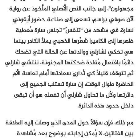
مجهولون”، إلى جانب النص الأصلي المأخوذ عن رواية
لآن صوفي براسم، تسعى إلى صناعة حضور أيقوني
لسارة. في مشهد من “تنفسّ” تجلس سارة مُعطية
ظهرها إلى الكاميرا شعَّرها الذهبي يملأ الكادر بينما
هي تحكي لشارلي ووالدتها عن الخالة التي تضحك
دائمًا بافتعال مُقلدة ضحكتها المجنونة، تنتشي شارلي
ثم تتوقف قليلًا كي تُداري سعادتها أمام تعاسة الأم
الحاضرة طوال الوقت، إن سارة تستلب الجميع إلى
دائرتها وكُل ما تحاول شارلي أن تفعله هو أن تبقى
داخل حدود هذه الدائرة.
مع ذلك، فإن سؤالًا حول المدى الذي وصلت إليه العلاقة
بين الفتاتين، لا يُمكن إجابته بوضوح بعد مُشاهدة