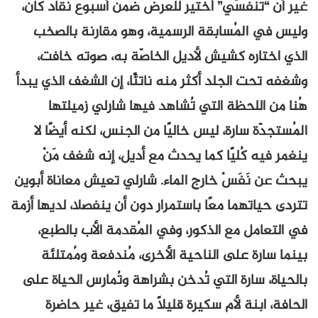
غير أن “تنفسّي” اُختير للعرض ضمن أسبوع نقاد كان،
وليس في المُسابقة الرسمية، وهو مقارنة بالصخب
الذي اختاره كشيش لأديل الخاصّة به، صوته خافت،
وشغفه تحت الجلد أكثر منه ناتئًا، إن الشغف الذي يبدأ
هُنا من اللحظة التي تُشاهد فيها شارلي زميلتها
المُستجدّة سارة، ليس خاليًا من الجنس، لكنه أيضًا لا
ينغمر فيه كُليًا كما يحدث مع أديل، إنه شغف مَنْ
يبحث عن نَفَسْ خارج الماء. شارلي تعيش معاناة أبوين
تتردى حياتهما معًا باستمرار دون أن ينفصلا، لديها أزمة
في التعامل مع الذكور، وفي المُقدمة الأب بالطبع،
بينما سارة على الناحية الأخرى، مُندفعة ومُمتلئة
بالحياة، سارة التي تُدخن بشراهة وتُمارس الحياة على
الحافة، ابنة لأم سكيرة قليلًا ما تفيق، غير حاضرة