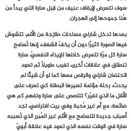
سوف تتعرض لإيقاف عنيف من قِبل سارة التي يبدأ من
هُنا جموحها إلى الهجران.
بعدها تدخل شارلي مساحات طازجة من الألم، تتشوش
فيها الصورة كثيرًا دون أن يخفّ الشغف، إنها تُسامح
سارة كل مرّة تتعرض خلالها للإيذاء النفسيّ، سارة
تنطلق في علاقات أخرى، تغيب طويلًا ثم تعود
لاحتضان شارلي والرقص معها كما لو أن شيئًا لم
يحدث، رحلة مؤلمة تسيرها البطلة كي تعرف على
الأقل ما الذي تغيّر؟ تتلصص على سارة وتفهم كم هي
ضائعة، مع أم غير مُحبة وفي بيت افتراضي، تجد
أسباب جديدة للتسامح مع الألم غير المُبرر الذي تُسببه
سارة في الوقت نفسه الذي تعود فيه علاقة أبويّ