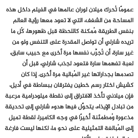
عمومًا تُحرك ميلان لوران عالمها في الفيلم داخل هذه
المساحة من الشغف، التي لا تعود معها رؤية العالم
بنفس الطريقة مُمكنة كاللحظة قبل ظهورها، كُل ما
تريده شارلي أن تواصل المقدرة على التنفس ولو من
غير سارة، أن تُجرِّب نفسها مرة أخرى مع حبيب سابق،
لعبة تفهمها سارة فتعود لجذب شارلي، قبل أن
تصدمها بجداراتها غير المُبالية مرة أخرى. إذا كان
كشيش اختار رسم خطين يفترقان ببساطة في أديل،
فإن ميلاني تأخذ الافتراق إلى نقطة ميلودرامية مرعبة
من تبادل الإيذاء، يتحوَّل فيها هدوء شارلي إلى تحديقة
مذعورة وُمطمئنة أخيرًا في وجه الكاميرا، لقطة تميل
إلى المُبالغة التمثيلية على نحو ما، لكنها ليست فارغة