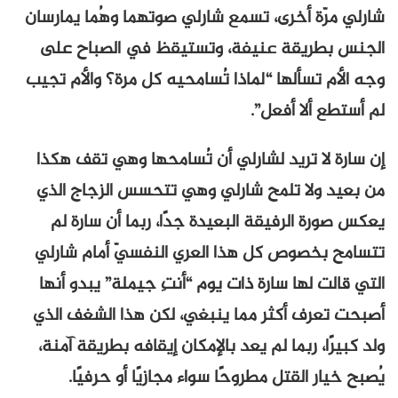
شارلي مرّة أخرى، تسمع شارلي صوتهما وهُما يمارسان
الجنس بطريقة عنيفة، وتستيقظ في الصباح على
وجه الأم تسألها “لماذا تُسامحيه كل مرة؟ والأم تجيب
لم أستطع ألا أفعل”.
إن سارة لا تريد لشارلي أن تُسامحها وهي تقف هكذا
من بعيد ولا تلمح شارلي وهي تتحسس الزجاج الذي
يعكس صورة الرفيقة البعيدة جدًا، ربما أن سارة لم
تتسامح بخصوص كل هذا العري النفسيّ أمام شارلي
التي قالت لها سارة ذات يوم “أنتِ جيملة” يبدو أنها
أصبحت تعرف أكثر مما ينبغي، لكن هذا الشغف الذي
ولد كبيرًا، ربما لم يعد بالإمكان إيقافه بطريقة آمنة،
يُصبح خيار القتل مطروحًا سواء مجازيًا أو حرفيًا.