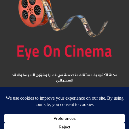
مجلة الكترونية مستقلة متخصصة في قضايا وشؤون السينما والنقد
السينمائي
المقالات المنشورة تعبر عن آراء كتابها ولا تعبر عن رأي الموقع
جميع الحقوق محفوظة ولا يسمح بإعادة نشر أي مادة من المواد المنشورة في هذا
الموقع إلا بعد الحصول على تصريح مكتوب من الناشر/ رئيس التحرير
email: