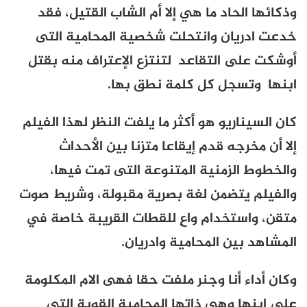
وذكائها الحاد ما هي إلا أم الشاب القتيل، فقد
خدعت ادريان وانتحلت شخصية المحامية التى
أوشكت على التقاعد لتنتزع الإعتراف منه بقتل
ابنها وتسجل كل كلمة نطق بها.
كان السيناريو هو أكثر ما يلفت النظر لهذا الفيلم
إلا أن مخرجه قدم إيقاعا متزنا بين الأحداث
والخطوط الزمنية المتنوعة التى تمت فيها،
والفيلم يتضمن لغة بصرية مقبولة، وشريط صوت
متقن، واستخدام واعِ للقطات القريبة خاصة في
المشاهد بين المحامية وادريان.
وكان أداء أنا وجنر ملفت حقا فهى الام المكلومة
على ابنها وهي ذاتها المحامية القوية التى