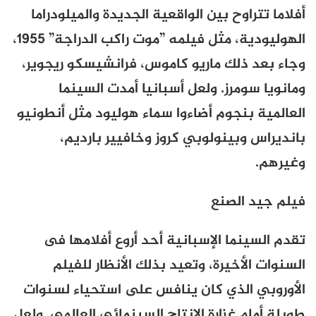
أفلاما تتراوح بين الواقعية الجديدة والميلودراما
الهوليودية، مثل فيلمه ”موت راكب الدراجة”
1955
،
وجاء بعد ذلك ماريو كاموس، فرانشيسكو ريجوير،
ومانويا سومرز
.
ولعل أسبانيا أمدت السينما
العالمية بنجوم أضاءوا سماء هوليود مثل أنطونيو
بانديراس وبينولوبي كروز وخافيير بارديم،
وغيرهم.
فيلم جيد الصنع
تقدم السينما الإسبانية أحد أروع أفلامها فى
السنوات الأخيرة، وتعيد بذلك الأنظار للفيلم
الأوروبي الذي كان ينافس على استحياء لسنوات
طويلة أمام غزارة الإنتاج السينمائي العالمي. ولعل