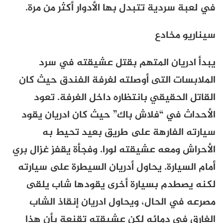
في لعبة سردية تتبدل بها الأدوار أكثر من مرة.
سيناريو مخادع
يبدأ ادريان المتهم بقتل عشيقته في سرد
الملابسات التى أوصلته لغرفة الفندق حيث كان
القاتل الحقيقي بانتظاره داخل الغرفة. تعود
الأحداث في “فلاش باك” حيث كان ادريان يقود
سيارته الفارهة على طريق بعيد تحيط به
الأحراش ومعه عشيقته لورا. وفجأة يقفز غزال بري
أمام السيارة. يحاول أدريان السيطرة على سيارته
لكنه يصطدم بسيارة أخرى يقودها شاب يلقى
مصرعه في الحال، ويحاول ادريان إنقاذ الشاب
الغارق فى دمائه لكن عشيقته تقنعة بأن هذا