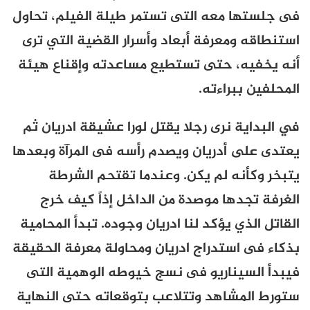
فى جلستها معه التى تستمر طيلة الفيلم، تحاول
استنطاقه ومعرفة أبعاد وأسرار القضية التي ترى
أنه يخفيه، حتى تستطيع مساعدته وإقناع هيئة
المحلفين ببراءته.
في البداية نرى رجلا يقتل لورا عشيقة ادريان ثم
يعتدى على أدريان ويصدم رأسه فى المرآة وبعدها
يتبخر وكأنه لم يكن. وعندما تقتحم الشرطة
الغرفة تجدها موصدة من الداخل إذاً كيف خرج
القاتل الذي يؤكد لنا ادريان وجوده. تبدأ المحامية
بذكاء فى استدراج ادريان ومحاولة معرفة الحقيقة
فيبدأ السيناريو فى نسج خيوطه الوهمية التى
ستورط المشاهد وتتلاعب بتوقعاته حتى النهاية