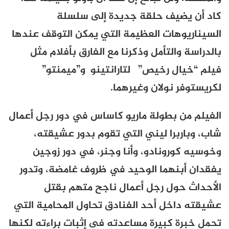
كاد أن يضيف حلقة جديدة إلى سلسلة
السيناريوهات العظيمة التي يمكن التوقف عندها
بالدراسة والتأمل وذكرنا مع الفارق بأفلام مثل
فيلم “خيال رخيص”
لتارانتينو
و”ميمنتو”
لكريستوفر نولان وغيرهما.
الفيلم من بطولة ماريو كاساس في دور رجل أعمال
شاب، وباربرا ليني التي تقوم بدور عشيقته،
وخوسيه كورونادو، وأنا وجنر، في دور زوجين
يفقدان أبنهما الوحيد في ظروف غامضة، وتدور
الأحداث حول رجل أعمال ناجح متهم بقتل
عشيقته داخل أحد الفنادق تحاول المحامية التي
تحمل خبرة كبيرة مساعدته فى إثبات براءته لكنها