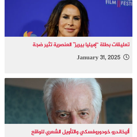
تعليقات بطلة “إميليا بيريز” العنصرية تثير ضجة
January 31, 2025
أليخاندرو خودوروفسكي والتأويل الشعري للواقع