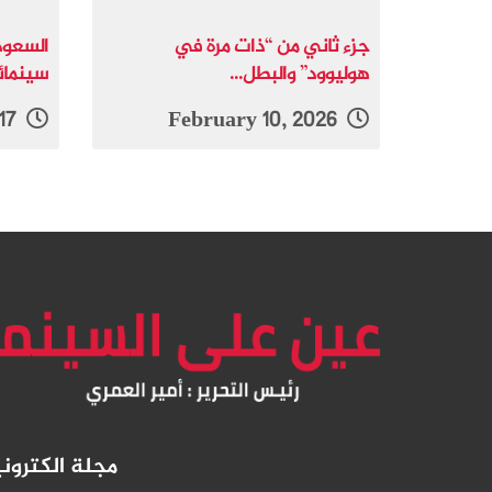
جزء ثاني من “ذات مرة في
السعود
هوليوود” والبطل...
سينما
April 28, 2017
February 10, 2026
مجلة الكترو