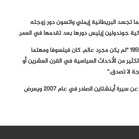
ما تجسد البريطانية إيملي واتسون دور زوجته
يكية جوندولين إيليس دورها بعد تقدمها في العمر.
وقالت واتسون عن أينشتاين الذي توفي عام 1955 “لم يكن مجرد عالم. كان فيلسوفا ومهتما
لكثير من الأحداث السياسية في القرن العشرين أو
جة لا تصدق.”
ويعتمد المسلسل على كتاب والتر إيساكسون عن سيرة أينشتاين الصادر في عام 2007 ويعرض