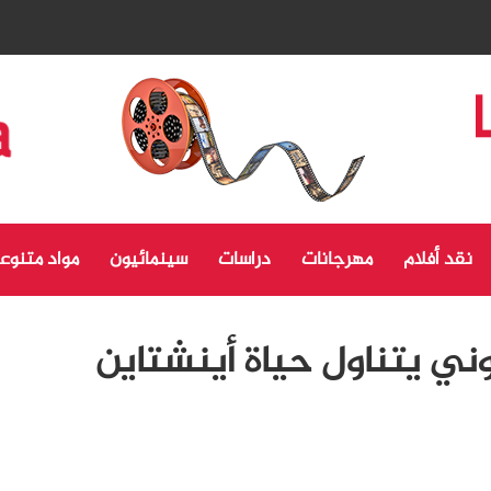
نقد أفلام
مهرجانات
دراسات
سينمائيون
مواد متنوع
ني يتناول حياة أينشتاين