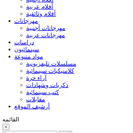
أفلام عربية
أفلام وثائقية
مهرجانات
مهرجانات أجنبية
مهرجانات عربية
دراسات
سينمائيون
مواد متنوعة
مسلسلات تليفزيونية
كلاسيكيات سينمائية
آراء حرة
ذكريات وشهادات
كتب سينمائية
مقابلات
أرشيف الموقع
القائمه
×