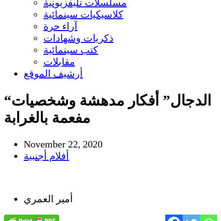
مسلسلات تليفزيونية
كلاسيكيات سينمائية
آراء حرة
ذكريات وشهادات
كتب سينمائية
مقابلات
أرشيف الموقع
“الدجال” أفكار مدهشة وشخصيات
مفعمة بالغرابة
November 22, 2020
أفلام أجنبية
أمير العمري