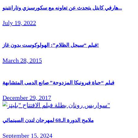
هارفي كايتل يتحدث عن تعاونه مع سكورسيزي وتارانتينو...
July 19, 2022
فيلم “سيحل الظلام”: الهولوكوست بدون غاز!
March 28, 2015
فيلم “حياة فيرونيكا المزدوجة” صانع الدمى المتشابهة
December 29, 2017
ملامح الدورة الـ68 لمهرجان لندن السينمائي
September 15, 2024