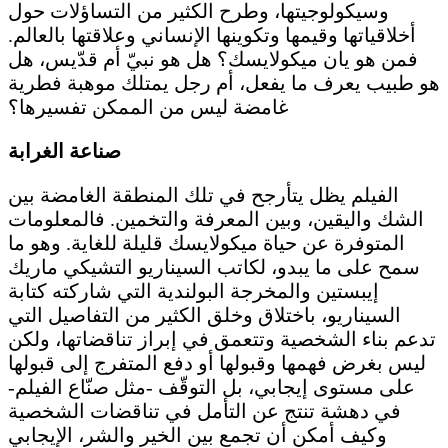
وسيكولوجيتها، وطرح الكثير من التساؤلات حول
أخلاقياتها وقيمها وتكوينها الإنساني وعلاقتها بالعالم.
فمن هو يان ميكولايسك؟ هل هو نبيّ أم قدّيس، هل
هو طبيب يعرف ما يفعل، أم رجل يمتلك موهبة فطرية
غامضة ليس من الممكن تفسيرها؟
صناعة الغرابة
الفيلم يظل يتأرجح في تلك المنطقة الغامضة بين
الشك واليقين، وبين المعرفة والتخمين. فالمعلومات
المتوفرة عن حياة ميكولايسك قليلة للغاية. وهو ما
سمح على ما يبدو، لكاتب السيناريو التشيكي ماريك
إيبستين والمخرجة البولندية التي شاركته كتابة
السيناريو، باختلاق وخلق الكثير من التفاصيل التي
تدعم بناء الشخصية وتتعمق في إبراز تناقضاتها، ولكن
ليس بغرض فهمها وقبولها أو دفع المتفرج إلى قبولها
على مستوى إيجابي، بل التوقّف -مثل صنّاع الفيلم-
في دهشة تنتج عن التأمل في تناقضات الشخصية
وكيف أمكن أن تجمع بين الخير والشر، الإيجابي