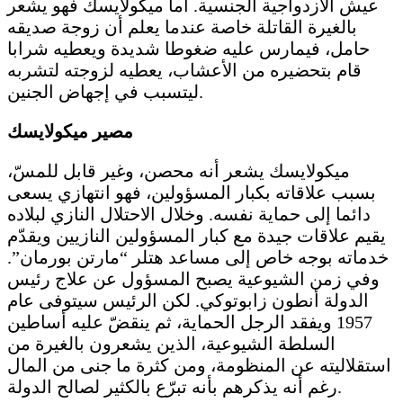
عيش الازدواجية الجنسية. أما ميكولايسك فهو يشعر
بالغيرة القاتلة خاصة عندما يعلم أن زوجة صديقه
حامل، فيمارس عليه ضغوطا شديدة ويعطيه شرابا
قام بتحضيره من الأعشاب، يعطيه لزوجته لتشربه
ليتسبب في إجهاض الجنين.
مصير ميكولايسك
ميكولايسك يشعر أنه محصن، وغير قابل للمسّ،
بسبب علاقاته بكبار المسؤولين، فهو انتهازي يسعى
دائما إلى حماية نفسه. وخلال الاحتلال النازي لبلاده
يقيم علاقات جيدة مع كبار المسؤولين النازيين ويقدّم
خدماته بوجه خاص إلى مساعد هتلر “مارتن بورمان”.
وفي زمن الشيوعية يصبح المسؤول عن علاج رئيس
الدولة أنطون زابوتوكي. لكن الرئيس سيتوفى عام
1957 ويفقد الرجل الحماية، ثم ينقضّ عليه أساطين
السلطة الشيوعية، الذين يشعرون بالغيرة من
استقلاليته عن المنظومة، ومن كثرة ما جنى من المال
رغم أنه يذكرهم بأنه تبرّع بالكثير لصالح الدولة.