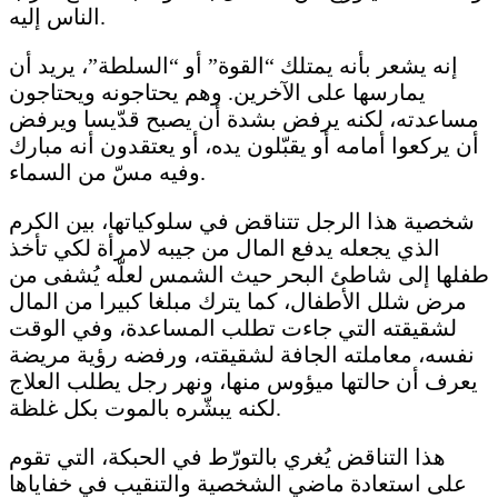
الناس إليه.
إنه يشعر بأنه يمتلك “القوة” أو “السلطة”، يريد أن
يمارسها على الآخرين. وهم يحتاجونه ويحتاجون
مساعدته، لكنه يرفض بشدة أن يصبح قدّيسا ويرفض
أن يركعوا أمامه أو يقبّلون يده، أو يعتقدون أنه مبارك
وفيه مسّ من السماء.
شخصية هذا الرجل تتناقض في سلوكياتها، بين الكرم
الذي يجعله يدفع المال من جيبه لامرأة لكي تأخذ
طفلها إلى شاطئ البحر حيث الشمس لعلّه يُشفى من
مرض شلل الأطفال، كما يترك مبلغا كبيرا من المال
لشقيقته التي جاءت تطلب المساعدة، وفي الوقت
نفسه، معاملته الجافة لشقيقته، ورفضه رؤية مريضة
يعرف أن حالتها ميؤوس منها، ونهر رجل يطلب العلاج
لكنه يبشّره بالموت بكل غلظة.
هذا التناقض يُغري بالتورّط في الحبكة، التي تقوم
على استعادة ماضي الشخصية والتنقيب في خفاياها