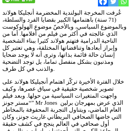
عُرفت المخرجة البولندية المخضرمة أنجليكا هولاند
(71 سنة) باهتمامها الكبير بقضايا الفرد والسلطة،
وبالموضوع السياسي، وبالأخصّ موضوع الهولوكوست
الذي عالجته في أكثر من فيلم من أفلامها. أما من
الناحية الدرامية فتهتم هولاند كثيرا ببناء الشخصية
وإبراز أبعادها وتناقضاتها المختلفة، وهي تعتبر كل
إنسان حالة قائمة بذاتها، وترى أنه لا يوجد ضحايا
ومذنبون بشكل منفصل تماما، بل توجد التضحية
والذنب في كل طرف.
خلال الفترة الأخيرة تركّز اهتمام أنجيليكا هولاند على
تصوير شخصية حقيقية في سياق عصرها، وكيف
واجهت المتغيرات السياسية من حولها. وبعد فيلم
“مستر جونز” Mr Jones الذي عرض بمهرجان برلين
العام الماضي، ويتناول التجربة المحفوفة بالمخاطر
التي خاضها الصحافي البريطاني غاريث جونز، وكان
أول صحافي في العالم ينجح في كشف حقيقة
المجاعة الكبرى التي أحدثتها سياسات ستالين في