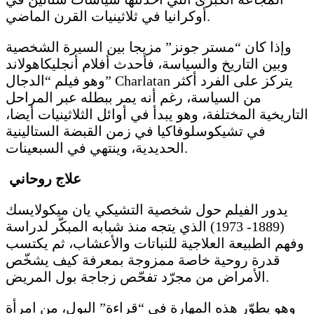
أوكرانيا في ثلاثينيات القرن الماضي.
وإذا كان “مستر جونز” مزيجا بين السيرة الشخصية
وبين التاريخ والسياسة، فأحدث أفلام أنجليكاهولاند
وهو فيلم “الدجال” Charlatan يتركز على الفرد أكثر
من السياسة، رغم أنه يمر ببطله عبر المراحل
التاريخية المختلفة، وهو يبدأ في أوائل الثلاثينيات أيضا،
في تشيكوسلوفاكيا في زمن القبضة الستالينية
الحديدية، وينتهي في السبعينات.
علاج روحاني
يدور الفيلم حول شخصية التشيكي يان ميكولايسك
(1889- 1973) الذي يتجه منذ شبابه المبكّر لدراسة
وفهم الطبيعة العلاجية للنباتات والأعشاب، ثم يكتسب
قدرة روحية خاصة ممزوجة بمعرفة كيف يشخّص
الأمراض من مجرّد تفحّص زجاجة بول المريض.
وهو يطوّر هذه المهارة في “قراءة” البول، من امرأة