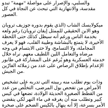
والسلبي، والإصرار على مواصلة “مهمة” تبدو
مقدسة، والانتهازية التي تبحث عن النجاة في كل
العصور.
ميكولايسك الشاب (الذي يقوم بدوره جوزيف ترويان
وهو الابن الحقيقي للممثل إيفان ترويان) رغم ولعه
بخدمة الناس ورغم أنه سيظل كذلك حتى اللحظة
الأخيرة، لا يتمتع بالبشاشة وطيبة القلب، فهو لا يعرف
المجاملة، ولا التسامح، ولا حتى الابتسام في وجه
مرضاه والتعامل اللين اللطيف معهم. نراه خلال
خدمته العسكرية وهو يُرغم على المشاركة في طابور
الإعدام بإطلاق الرصاص على عدد من زملائه الفارّين
من الجيش.
وذات يوم تطلب منه ربيبته التي تدربه على تشخيص
الأمراض من تفحص بول المرضى، التخلّص من عدد
من القطط الصغيرة الحديثة الولادة، تضعها في كيس
كبير وتطلب منه أن يغرقه في ماء النهر لكي ينقضي
الأمر بسرعة، إلا أنه ينهال بالكيس الضخم على صخرة