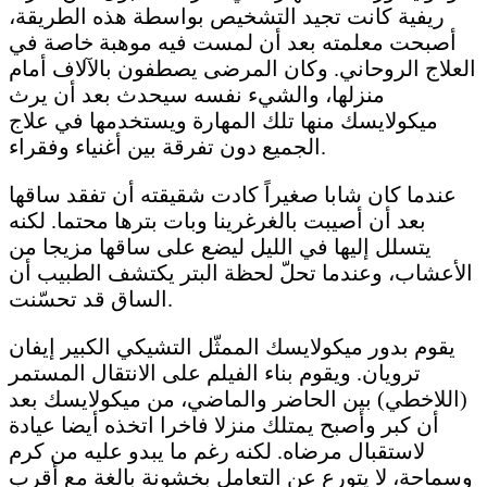
ريفية كانت تجيد التشخيص بواسطة هذه الطريقة،
أصبحت معلمته بعد أن لمست فيه موهبة خاصة في
العلاج الروحاني. وكان المرضى يصطفون بالآلاف أمام
منزلها، والشيء نفسه سيحدث بعد أن يرث
ميكولايسك منها تلك المهارة ويستخدمها في علاج
الجميع دون تفرقة بين أغنياء وفقراء.
عندما كان شابا صغيراً كادت شقيقته أن تفقد ساقها
بعد أن أصيبت بالغرغرينا وبات بترها محتما. لكنه
يتسلل إليها في الليل ليضع على ساقها مزيجا من
الأعشاب، وعندما تحلّ لحظة البتر يكتشف الطبيب أن
الساق قد تحسّنت.
يقوم بدور ميكولايسك الممثّل التشيكي الكبير إيفان
ترويان. ويقوم بناء الفيلم على الانتقال المستمر
(اللاخطي) بين الحاضر والماضي، من ميكولايسك بعد
أن كبر وأصبح يمتلك منزلا فاخرا اتخذه أيضا عيادة
لاستقبال مرضاه. لكنه رغم ما يبدو عليه من كرم
وسماحة، لا يتورع عن التعامل بخشونة بالغة مع أقرب