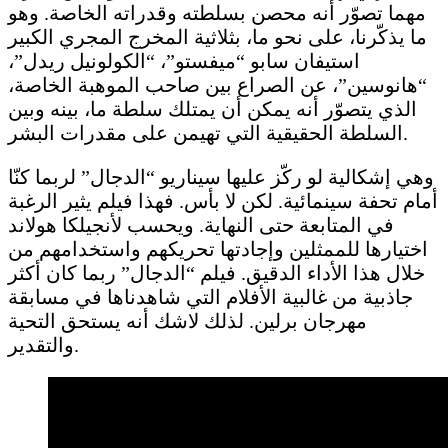
مهما تصوّر أنه محصن بسلطته وقدراته الخاصة. وهو
ما يذكّرنا، على نحو ما، بثلاثية المخرج المجري الكبير
استيفان سابو “ميفستو”، “الكولونيل ريدل”،
“هانوسين”، عن الصراع بين صاحب الموهبة الخاصة،
الذي يتصوّر أنه يمكن أن يمتلك سلطة ما، بينه وبين
السلطة الحقيقية التي تهيمن على مقدرات البشر.
وهي إشكالية لو ركّز عليها سيناريو “الدجال” لربما كنّا
أمام تحفة سينمائية. لكن لا بأس. فهذا فيلم يثير الرغبة
في المتابعة حتى النهاية. ويحسب لأنجيلكا هولاند
اختيارها للممثلين وإجادتها تحريكهم واستخدامهم من
خلال هذا الأداء الدقيق. فيلم “الدجال” ربما كان أكثر
جاذبية من غالبية الأفلام التي شاهدناها في مسابقة
مهرجان برلين. لذلك لاشك أنه يستحق التحية
والتقدير.