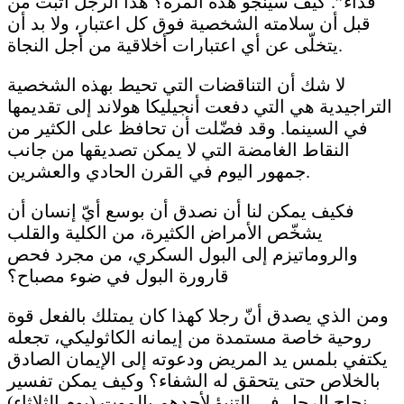
فداء”. كيف سينجو هذه المرة؟ هذا الرجل أثبت من
قبل أن سلامته الشخصية فوق كل اعتبار، ولا بد أن
يتخلّى عن أي اعتبارات أخلاقية من أجل النجاة.
لا شك أن التناقضات التي تحيط بهذه الشخصية
التراجيدية هي التي دفعت أنجيليكا هولاند إلى تقديمها
في السينما. وقد فضّلت أن تحافظ على الكثير من
النقاط الغامضة التي لا يمكن تصديقها من جانب
جمهور اليوم في القرن الحادي والعشرين.
فكيف يمكن لنا أن نصدق أن بوسع أيّ إنسان أن
يشخّص الأمراض الكثيرة، من الكلية والقلب
والروماتيزم إلى البول السكري، من مجرد فحص
قارورة البول في ضوء مصباح؟
ومن الذي يصدق أنّ رجلا كهذا كان يمتلك بالفعل قوة
روحية خاصة مستمدة من إيمانه الكاثوليكي، تجعله
يكتفي بلمس يد المريض ودعوته إلى الإيمان الصادق
بالخلاص حتى يتحقق له الشفاء؟ وكيف يمكن تفسير
نجاح الرجل في التنبؤ لأحدهم بالموت (يوم الثلاثاء)