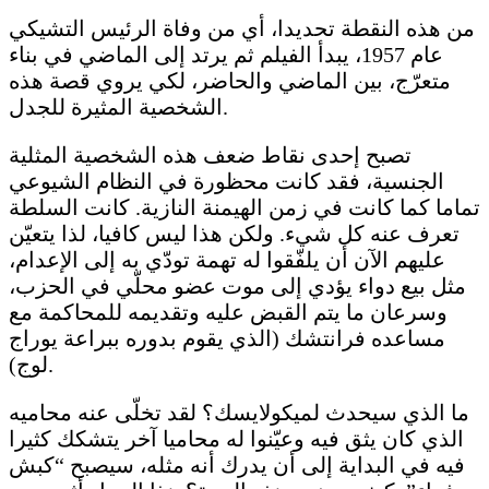
من هذه النقطة تحديدا، أي من وفاة الرئيس التشيكي
عام 1957، يبدأ الفيلم ثم يرتد إلى الماضي في بناء
متعرّج، بين الماضي والحاضر، لكي يروي قصة هذه
الشخصية المثيرة للجدل.
تصبح إحدى نقاط ضعف هذه الشخصية المثلية
الجنسية، فقد كانت محظورة في النظام الشيوعي
تماما كما كانت في زمن الهيمنة النازية. كانت السلطة
تعرف عنه كل شيء. ولكن هذا ليس كافيا، لذا يتعيّن
عليهم الآن أن يلفّقوا له تهمة تودّي به إلى الإعدام،
مثل بيع دواء يؤدي إلى موت عضو محلّي في الحزب،
وسرعان ما يتم القبض عليه وتقديمه للمحاكمة مع
مساعده فرانتشك (الذي يقوم بدوره ببراعة يوراج
لوج).
ما الذي سيحدث لميكولايسك؟ لقد تخلّى عنه محاميه
الذي كان يثق فيه وعيّنوا له محاميا آخر يتشكك كثيرا
فيه في البداية إلى أن يدرك أنه مثله، سيصبح “كبش