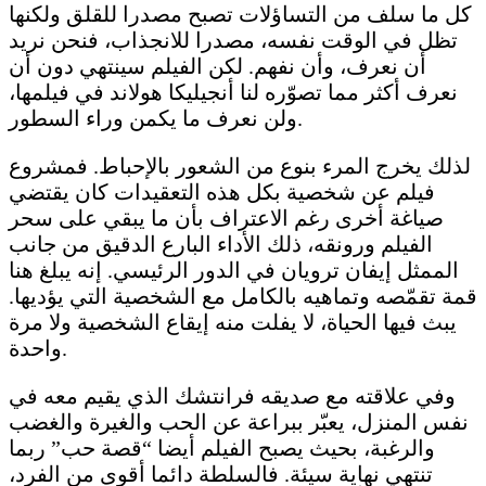
كل ما سلف من التساؤلات تصبح مصدرا للقلق ولكنها
تظل في الوقت نفسه، مصدرا للانجذاب، فنحن نريد
أن نعرف، وأن نفهم. لكن الفيلم سينتهي دون أن
نعرف أكثر مما تصوّره لنا أنجيليكا هولاند في فيلمها،
ولن نعرف ما يكمن وراء السطور.
لذلك يخرج المرء بنوع من الشعور بالإحباط. فمشروع
فيلم عن شخصية بكل هذه التعقيدات كان يقتضي
صياغة أخرى رغم الاعتراف بأن ما يبقي على سحر
الفيلم ورونقه، ذلك الأداء البارع الدقيق من جانب
الممثل إيفان ترويان في الدور الرئيسي. إنه يبلغ هنا
قمة تقمّصه وتماهيه بالكامل مع الشخصية التي يؤديها.
يبث فيها الحياة، لا يفلت منه إيقاع الشخصية ولا مرة
واحدة.
وفي علاقته مع صديقه فرانتشك الذي يقيم معه في
نفس المنزل، يعبّر ببراعة عن الحب والغيرة والغضب
والرغبة، بحيث يصبح الفيلم أيضا “قصة حب” ربما
تنتهي نهاية سيئة. فالسلطة دائما أقوى من الفرد،