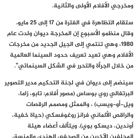
ومخرجي الأفلام الأولى والثانية.
ستقام التظاهرة في الفترة من 17 إلى 25 مايو.
وقال منظمو الأسبوع إن المخرجة ديوان ولدت عام
1980، وهي تنتمي إلى الجيل الجديد من مخرجات
الأفلام وهي تعيد تعريف حدود السينما العالمية
من خلال الجرأة والتحرر في الشكل السينمائي”.
سينضم إلى ديوان في لجنة التحكيم مدير التصوير
البرتغالي روي بوساس (مصور أفلام: تابو، زاما،
ويل-أو-ويسب) ، والممثل ومصمم الرقصات
والراقص الألماني فرانز روغوفسكي (حياة خفية،
أوندين، ديسكو بوي). ويتألف أعضاء هيئة
المحلفين الآخرين من الصحفي الهندي والمنسق