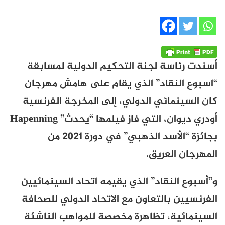
أسندت رئاسة لجنة التحكيم الدولية لمسابقة
“اسبوع النقاد” الذي يقام على هامش مهرجان
كان السينمائي الدولي، إلى المخرجة الفرنسية
أودري ديوان، التي فاز فيلمها “يحدث”
Hapenning
بجائزة “الأسد الذهبي” في دورة 2021 من
المهرجان العريق.
و”أسبوع النقاد” الذي يقيمه اتحاد السينمائيين
الفرنسيين بالتعاون مع الاتحاد الدولي للصحافة
السينمائية، تظاهرة مخصصة للمواهب الناشئة