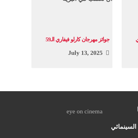
ي
جوائز مهرجان كارلو فيفاري الـ59
July 13, 2025
السينمائي