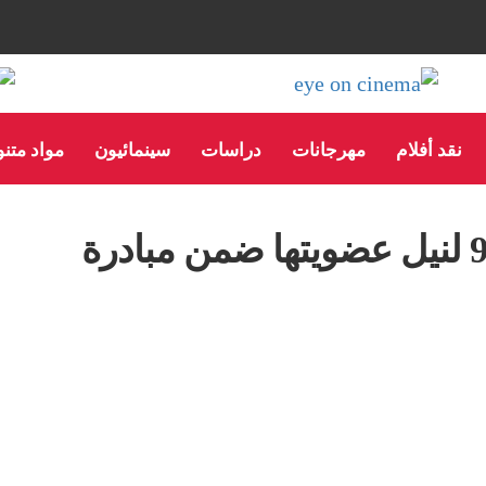
نقد أفلام
مهرجانات
دراسات
سينمائيون
مواد متن
أكاديمية الأوسكار تدعو 928 لنيل عضويتها ضمن مبادرة