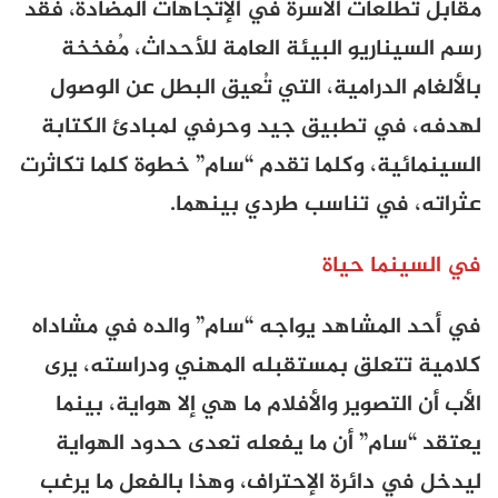
مقابل تطلعات الأسرة في الإتجاهات المضادة، فقد
رسم السيناريو البيئة العامة للأحداث، مُفخخة
بالألغام الدرامية، التي تُعيق البطل عن الوصول
لهدفه، في تطبيق جيد وحرفي لمبادئ الكتابة
السينمائية، وكلما تقدم “سام” خطوة كلما تكاثرت
عثراته، في تناسب طردي بينهما.
في السينما حياة
في أحد المشاهد يواجه “سام” والده في مشاداه
كلامية تتعلق بمستقبله المهني ودراسته، يرى
الأب أن التصوير والأفلام ما هي إلا هواية، بينما
يعتقد “سام” أن ما يفعله تعدى حدود الهواية
ليدخل في دائرة الإحتراف، وهذا بالفعل ما يرغب