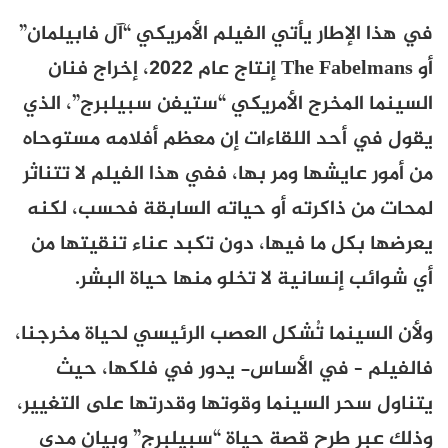
في هذا الإطار يأتي الفيلم الأمريكي “آل فابيلمان”
أو
The Fabelmans
إنتاج عام 2022، إخراج فنان
السينما المخرج الأمريكي “ستيفن سبيلبرج”، الذي
يقول في أحد اللقاءات إن معظم أفلامه مستوحاه
من أمور عايشها ومر بها، ففي هذا الفيلم لا تتناثر
لمحات من ذاكرته أو حياته السابقة فحسب، لكنه
يعرضها بكل ما فيها، دون تكبد عناء تنقيتها من
أي شوائب إنسانية لا تخلو منها حياة البشر.
ولأن السينما تُشكل العصب الرئيسي لحياة مخرجنا،
فالفيلم – في الأساس- يدور في فلكها، حيث
يتناول سحر السينما وقوتها وقدرتها على التغيير،
وذلك عبر طرح قصة حياة “سبيلبرج” وبيان مدى