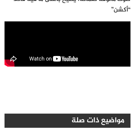
“أكشن”
مواضيع ذات صلة