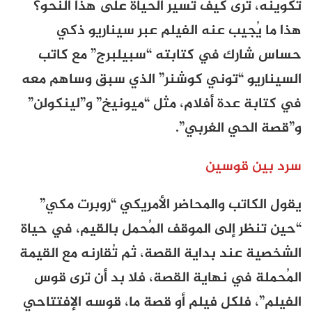
تكوينه، تُرى كيف تسير الحياة على هذا النحو؟
هذا ما يُجيب عنه الفيلم عبر سيناريو ذكي
حساس شارك في كتابته “سبيلبرج” مع كاتب
السيناريو “توني كوشنر” الذي سبق وساهم معه
في كتابة عدة أفلام، مثل “ميونيخ” و”لينكولن”
و”قصة الحي الغربي”.
سرد بين قوسين
يقول الكاتب والمحاضر الأمريكي “روبرت مكي”
“حين تنظر إلى الموقف المُحمل بالقيم، في حياة
الشخصية عند بداية القصة، ثم تُقارنه مع القيمة
المُحملة في نهاية القصة، فلا بد أن ترى قوس
الفيلم”، فلكل فيلم أو قصة ما، قوسه الإفتتاحي