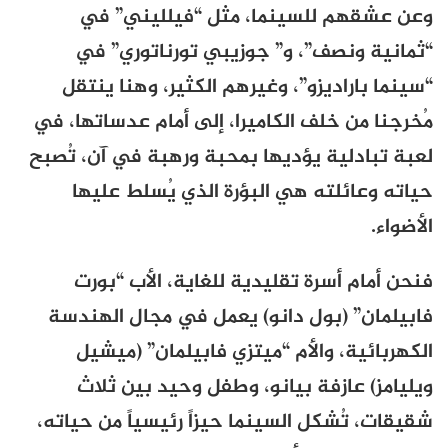
وعن عشقهم للسينما، مثل “فيلليني” في
“ثمانية ونصف”، و”
جوزيبي تورناتوري” في
“سينما باراديزو”، وغيرهم الكثير، وهنا ينتقل
مُخرجنا من خلف الكاميرا، إلى أمام عدساتها، في
لعبة تبادلية يؤديها بمحبة ورهبة في آن، تُصبح
حياته وعائلته هي البؤرة الذي يُسلط عليها
الأضواء.
فنحن أمام أسرة تقليدية للغاية، الأب “بورت
فابيلمان” (بول دانو) يعمل في مجال الهندسة
الكهربائية، والأم “ميتزي فابيلمان” (ميشيل
ويليامز) عازفة بيانو، وطفل وحيد بين ثلاث
شقيقات، تُشكل السينما حيزاً رئيسياً من حياته،