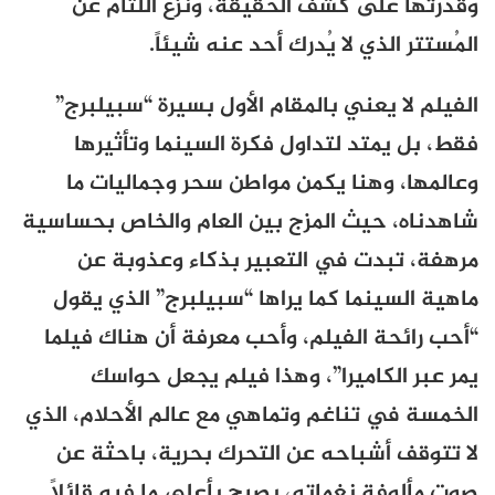
وقدرتها على كشف الحقيقة، ونزع اللثام عن
المُستتر الذي لا يُدرك أحد عنه شيئاً.
الفيلم لا يعني بالمقام الأول بسيرة “سبيلبرج”
فقط، بل يمتد لتداول فكرة السينما وتأثيرها
وعالمها، وهنا يكمن مواطن سحر وجماليات ما
شاهدناه، حيث المزج بين العام والخاص بحساسية
مرهفة، تبدت في التعبير بذكاء وعذوبة عن
ماهية السينما كما يراها “سبيلبرج” الذي يقول
“أحب رائحة الفيلم، وأحب معرفة أن هناك فيلما
يمر عبر الكاميرا”، وهذا فيلم يجعل حواسك
الخمسة في تناغم وتماهي مع عالم الأحلام، الذي
لا تتوقف أشباحه عن التحرك بحرية، باحثة عن
صوت مألوفة نغماته، يصيح بأعلى ما فيه قائلاً