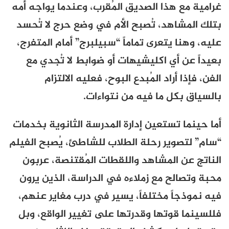
غرامية مع هذا الصديق المُقرب، وعندما يواجه أمه
بتلك المشاهد، تُصبح الأم في وضع حرج لا تُحسد
عليه، وهنا يتعرى تماماً “سبيلبرج” أمام المتفرج،
بعيداً عن أي اكليشيهات أو ضوابط لا تُجدي مع
الفن، فإذا أراد المُبدع البوح، فعليه الالتزام
بالسياق بكل ما فيه من نتواءات.
أما حينما تستعين إدارة المدرسة الثانوية بخدمات
“سام” لتصوير رحلة الطلاب للشاطئ، يُصبح الفيلم
الناتج عن المشاهد واللقطات المُقتنصة، عربون
محبة وتصالح مع زملاءه في الدراسة، الذين يرون
فيه نموذجاً مختلفاً، يسير في درب مغاير عنهم،
فللسينما قوتها وقدرتها على تغيير الواقع، وبل