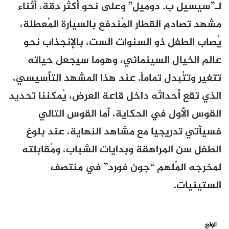
لـ”سيسيل ب. دوميل” وعلى نحو أكثر دقة، أثناء
مشهد تصادم القطار المُندفع بالسيارة المُعطلة،
يُصاب الطفل ذو السنوات الست، بالإنجذاب نحو
عالم الخيال السينمائي، وهوما سيجعل حياته
تتغير وتتُبدل تماماً. عند هذا المشهد التأسيسي،
الذي تقع أحداثه داخل قاعة العرض، يُمكننا تحديد
القوس الأول في الحكاية، أما القوس التالي
فسيأتي تدريجيا مع مشاهد النهاية، عند بلوغ
الطفل سن المراهقة وبدايات الشباب، ومُقابلته
لمخرجه المُلهم “جون فورد” في منتصف
الستينيات.
الولع