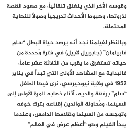
وقوسه الأخر الذي ينغلق تلقائياً، مع صعود القصة
لذروتها، وهبوط الأحداث تدريجياً وصولاً للنهاية
المحتملة.
وبالنظر لفيلمنا نجد أنه يرصد حياة البطل “سام
فابيلمان” (جابرييل لابيل) في فترة مُحددة من
حياته تستغرق ما يقرب من الثلاثة عشر عاماً،
فالبداية مع المشاهد الأولى التي تبدأ في يناير
1952 في ولاية نيوجيرسي، نرى فيها الطفل
“سام” برفقة والديه، أثناء ذهابه للمرة الأولى إلى
السينما، ومُحاولة الوالدين إقناعه بترك خوفه
وتوجسه من السينما وظلامها الدامس، وعندما
يبدأ الفيلم وهو “أعظم عرض في العالم”